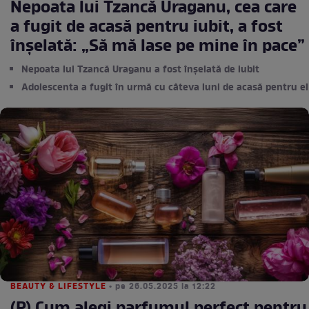
Nepoata lui Tzancă Uraganu, cea care
a fugit de acasă pentru iubit, a fost
înșelată: „Să mă lase pe mine în pace”
Nepoata lui Tzancă Uraganu a fost înșelată de iubit
Adolescenta a fugit în urmă cu câteva luni de acasă pentru el
BEAUTY & LIFESTYLE
• pe 26.05.2025 la 12:22