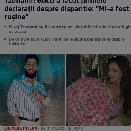
Tzunami! Gucci a făcut primele
declarații despre dispariție: ”Mi-a fost
rușine”
Miraj Tzunami nu îl cunoștea pe iubitul fiicei sale când a fugit
de acasă
De ce nu a avut Gucci curaj să le spună părinților ei despre
iubitul ei
SHOWBIZ INTERN
• pe 31.01.2025 la 08:48