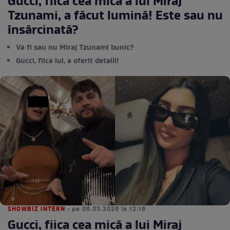
Gucci, fiica cea mică a lui Miraj
Tzunami, a făcut lumină! Este sau nu
însărcinată?
Va fi sau nu Miraj Tzunami bunic?
Gucci, fiica lui, a oferit detalii!
SHOWBIZ INTERN
• pe 06.05.2026 la 12:16
Gucci, fiica cea mică a lui Miraj