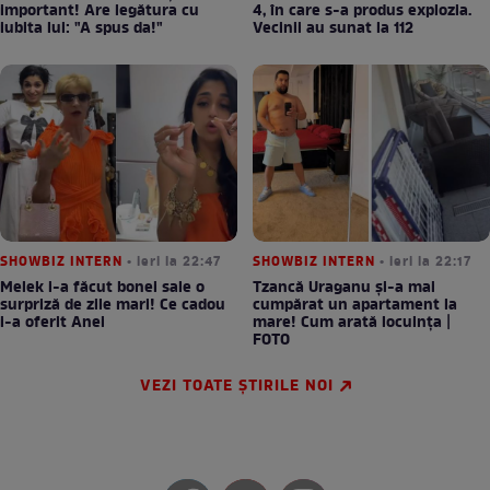
important! Are legătura cu
4, în care s-a produs explozia.
iubita lui: "A spus da!"
Vecinii au sunat la 112
SHOWBIZ INTERN
• ieri la 22:47
SHOWBIZ INTERN
• ieri la 22:17
Melek i-a făcut bonei sale o
Tzancă Uraganu și-a mai
surpriză de zile mari! Ce cadou
cumpărat un apartament la
i-a oferit Anei
mare! Cum arată locuința |
FOTO
VEZI TOATE ȘTIRILE NOI