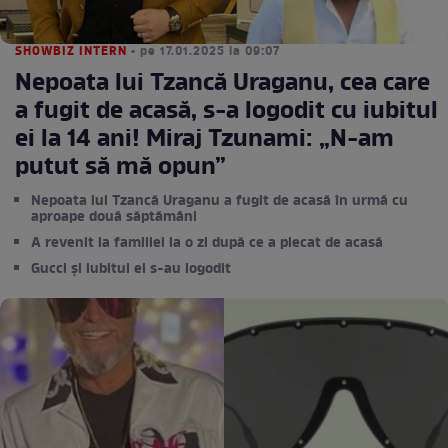
SHOWBIZ INTERN
• pe 17.01.2025 la 09:07
Nepoata lui Tzancă Uraganu, cea care
a fugit de acasă, s-a logodit cu iubitul
ei la 14 ani! Miraj Tzunami: „N-am
putut să mă opun”
Nepoata lui Tzancă Uraganu a fugit de acasă în urmă cu
aproape două săptămâni
A revenit la familiei la o zi după ce a plecat de acasă
Gucci și iubitul ei s-au logodit