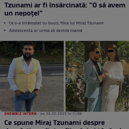
Tzunami ar fi însărcinată: ”O să avem
un nepoțel”
Ce s-a întâmplat cu Gucci, fiica lui Miraj Tzunami
Adolescenta ar urma să devină mamă
SHOWBIZ INTERN
• pe 29.05.2025 la 11:06
Ce spune Miraj Tzunami despre