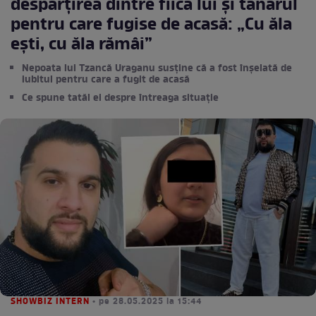
despărțirea dintre fiica lui și tânărul
pentru care fugise de acasă: „Cu ăla
ești, cu ăla rămâi”
Nepoata lui Tzancă Uraganu susține că a fost înșelată de
iubitul pentru care a fugit de acasă
Ce spune tatăl ei despre întreaga situație
SHOWBIZ INTERN
• pe 28.05.2025 la 15:44