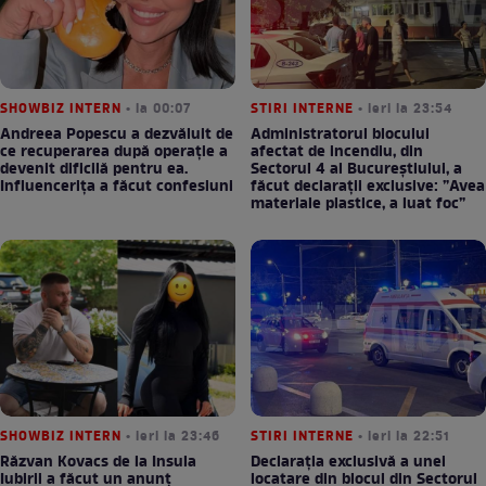
SHOWBIZ INTERN
• la 00:07
STIRI INTERNE
• ieri la 23:54
Andreea Popescu a dezvăluit de
Administratorul blocului
ce recuperarea după operație a
afectat de incendiu, din
devenit dificilă pentru ea.
Sectorul 4 al Bucureștiului, a
Influencerița a făcut confesiuni
făcut declarații exclusive: ”Avea
materiale plastice, a luat foc”
SHOWBIZ INTERN
• ieri la 23:46
STIRI INTERNE
• ieri la 22:51
Răzvan Kovacs de la Insula
Declarația exclusivă a unei
Iubirii a făcut un anunț
locatare din blocul din Sectorul