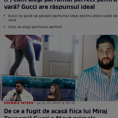
(P) Cum alegi parfumul perfect pentru
vară? Gucci are răspunsul ideal
Gucci te ajută să găsești parfumul ideal pentru zilele calde de
vară
Cum să alegi parfumul perfect
SHOWBIZ INTERN
• pe 21.02.2025 la 22:18
De ce a fugit de acasă fiica lui Miraj