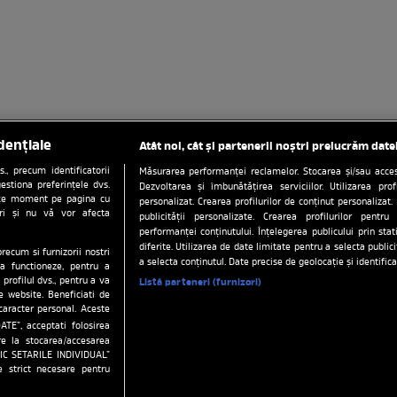
dențiale
Atât noi, cât și partenerii noștri prelucrăm date
, precum identificatorii
Măsurarea performanței reclamelor. Stocarea și/sau accesa
estiona preferințele dvs.
Dezvoltarea și îmbunătățirea serviciilor. Utilizarea prof
orice moment pe pagina cu
personalizat. Crearea profilurilor de conținut personalizat. 
ștri și nu vă vor afecta
publicității personalizate. Crearea profilurilor pentru
performanței conținutului. Înțelegerea publicului prin sta
diferite. Utilizarea de date limitate pentru a selecta public
precum si furnizorii nostri
ați preferințele
Politica de confidentialitate
Date compani
a selecta conținutul. Date precise de geolocație și identifica
a functioneze, pentru a
 profilul dvs., pentru a va
Listă parteneri (furnizori)
tena 1
Stiri
Anunturi imobiliare pe Lajumate.ro
Echipa 
pe website. Beneficiati de
caracter personal. Aceste
a1.ro
antenastars.ro
as.ro
catine.ro
chefi.ro
depa
ATE”, acceptati folosirea
ire la stocarea/accesarea
.ro
tvhappy.ro
useit.ro
zutv.ro
Trends AntenaPLAY
FIC SETARILE INDIVIDUAL”
e strict necesare pentru
site este creat si administrat de Digital Antena Group. Toate drepturile rez