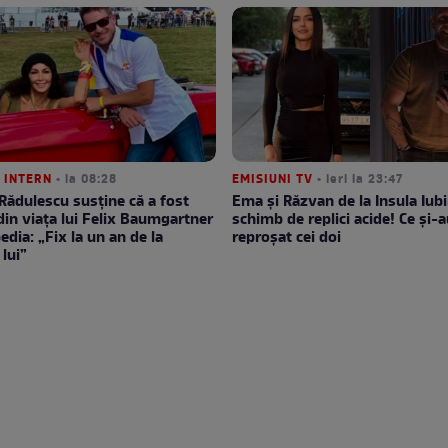
 INTERN
• la 08:28
EMISIUNI TV
• ieri la 23:47
Rădulescu susține că a fost
Ema și Răzvan de la Insula Iubir
din viața lui Felix Baumgartner
schimb de replici acide! Ce și-a
edia: „Fix la un an de la
reproșat cei doi
lui”