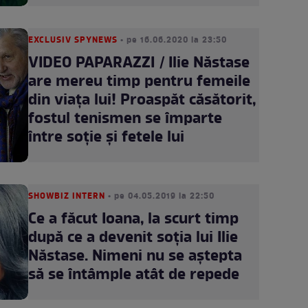
EXCLUSIV SPYNEWS
• pe 16.06.2020 la 23:50
VIDEO PAPARAZZI / Ilie Năstase
are mereu timp pentru femeile
din viața lui! Proaspăt căsătorit,
fostul tenismen se împarte
între soție și fetele lui
SHOWBIZ INTERN
• pe 04.05.2019 la 22:50
Ce a făcut Ioana, la scurt timp
după ce a devenit soția lui Ilie
Năstase. Nimeni nu se aștepta
să se întâmple atât de repede