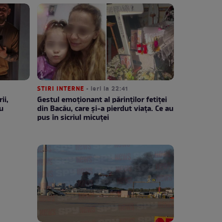
STIRI INTERNE
• ieri la 22:41
ii,
Gestul emoționant al părinților fetiței
u
din Bacău, care și-a pierdut viața. Ce au
pus în sicriul micuței