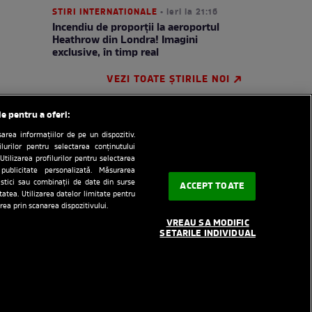
STIRI INTERNATIONALE
• ieri la 21:16
Incendiu de proporții la aeroportul
Heathrow din Londra! Imagini
exclusive, în timp real
VEZI TOATE ȘTIRILE NOI
le pentru a oferi:
rea informațiilor de pe un dispozitiv.
ilurilor pentru selectarea conținutului
Utilizarea profilurilor pentru selectarea
 publicitate personalizată. Măsurarea
tistici sau combinații de date din surse
ACCEPT TOATE
itatea. Utilizarea datelor limitate pentru
e
RSS
Despre cookie
rea prin scanarea dispozitivului.
VREAU SA MODIFIC
redactionala
SETARILE INDIVIDUAL
rinti.ro
medicool.ro
AntenaPLAY
ervate.