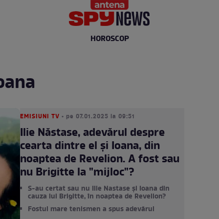
HOROSCOP
ioana
EMISIUNI TV
• pe 07.01.2025 la 09:51
Ilie Năstase, adevărul despre
cearta dintre el și Ioana, din
noaptea de Revelion. A fost sau
nu Brigitte la "mijloc"?
S-au certat sau nu Ilie Nastase și Ioana din
cauza lui Brigitte, în noaptea de Revelion?
Fostul mare tenismen a spus adevărul