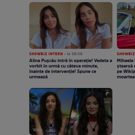
SHOWBIZ INTERN
• la 08:58
SHOWBIZ
Alina Pușcău intră în operație! Vedeta a
Mihaela 
vorbit în urmă cu câteva minute,
ștearsă 
înainte de intervenție! Spune ce
pe Wikip
urmează
moartea 