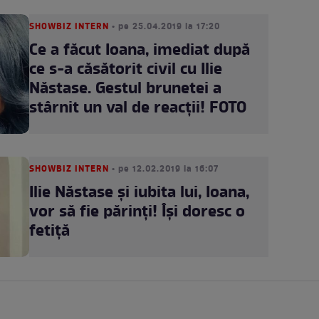
SHOWBIZ INTERN
• pe 25.04.2019 la 17:20
Ce a făcut Ioana, imediat după
ce s-a căsătorit civil cu Ilie
Năstase. Gestul brunetei a
stârnit un val de reacții! FOTO
SHOWBIZ INTERN
• pe 12.02.2019 la 16:07
Ilie Năstase şi iubita lui, Ioana,
vor să fie părinţi! Îşi doresc o
fetiţă