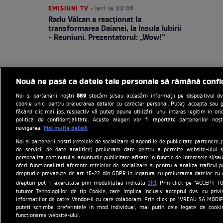
EMISIUNI TV
• ieri la 22:06
Radu Vâlcan a reacționat la
transformarea Daianei, la Insula Iubirii
- Reuniuni. Prezentatorul: „Wow!”
Nouă ne pasă ca datele tale personale să rămână confi
589
Noi și partenerii noștri
stocăm și/sau accesăm informații pe dispozitivul dvs.
cookie unici pentru prelucrarea datelor cu caracter personal. Puteți accepta sau g
făcând clic mai jos, respectiv vă puteți opune utilizării unui interes legitim în 
politica de confidențialitate. Aceste alegeri vor fi raportate partenerilor no
Mai multe detalii
navigarea.
Noi si partenerii nostri (retelele de socializare si agentiile de publicitate partenere, 
Politica de cookies
Gestion
de servicii de date analitice) prelucram date pentru a permite website-ului s
personaliza continutul si anunturile publicitare afisate in functie de interesele si/sau
Program An
oferi functionalitati aferente retelelor de socializare si pentru a analiza traficul 
drepturile prevazute de art. 15-22 din GDPR in legatura cu prelucrarea datelor cu 
Site-uri Antena Group
aici
drepturi pot fi exercitate prin modalitatea indicata
. Prin click pe “ACCEPT TO
tuturor Tehnologiilor de tip Cookie, care implica inclusiv acceptul dvs. cu priv
observatornews
informatiilor de catre Vendor-ii cu care colaboram. Prin click pe “VREAU SA MODI
puteti schimba preferintele in mod individual, mai putin cele legate de cooki
functionarea website-ului.
Acest 