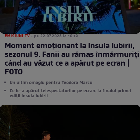
EMISIUNI TV
• pe 22.07.2025 la 10:19
Moment emoționant la Insula Iubirii,
sezonul 9. Fanii au rămas înmărmuriți
când au văzut ce a apărut pe ecran |
FOTO
Un ultim omagiu pentru Teodora Marcu
Ce le-a apărut telespectatorilor pe ecran, la finalul primei
ediții Insula Iubirii