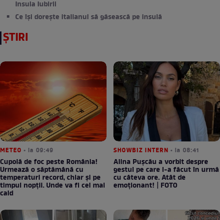
Insula Iubirii
Ce își dorește italianul să găsească pe insulă
ȘTIRI
METEO
• la 09:49
SHOWBIZ INTERN
• la 08:41
Cupolă de foc peste România!
Alina Pușcău a vorbit despre
Urmează o săptămână cu
gestul pe care l-a făcut în urmă
temperaturi record, chiar și pe
cu câteva ore. Atât de
timpul nopții. Unde va fi cel mai
emoționant! | FOTO
cald