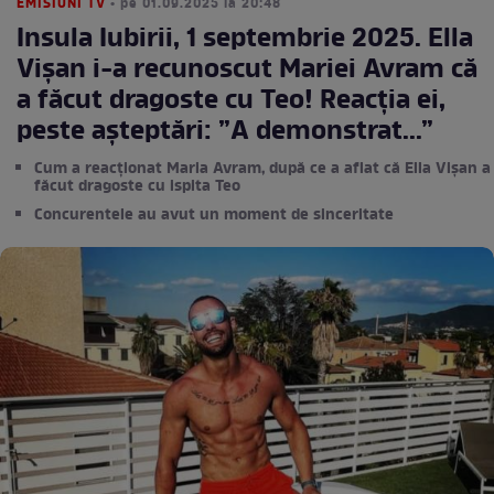
EMISIUNI TV
• pe 01.09.2025 la 20:48
Insula Iubirii, 1 septembrie 2025. Ella
Vișan i-a recunoscut Mariei Avram că
a făcut dragoste cu Teo! Reacția ei,
peste așteptări: ”A demonstrat...”
Cum a reacționat Maria Avram, după ce a aflat că Ella Vișan a
făcut dragoste cu ispita Teo
Concurentele au avut un moment de sinceritate