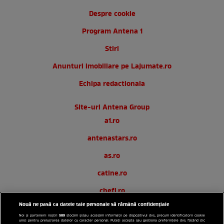
Despre cookie
Program Antena 1
Stiri
Anunturi imobiliare pe Lajumate.ro
Echipa redactionala
Site-uri Antena Group
a1.ro
antenastars.ro
as.ro
catine.ro
chefi.ro
Nouă ne pasă ca datele tale personale să rămână confidențiale
deparinti.ro
589
Noi și partenerii noștri
stocăm și/sau accesăm informații pe dispozitivul dvs., precum identificatorii cookie
unici pentru prelucrarea datelor cu caracter personal. Puteți accepta sau gestiona preferințele dvs. făcând clic