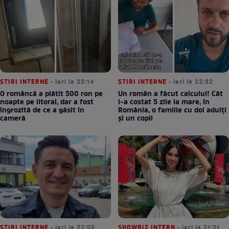
STIRI INTERNE
• ieri la 23:14
STIRI INTERNE
• ieri la 22:32
O româncă a plătit 500 ron pe
Un român a făcut calculul! Cât
noapte pe litoral, dar a fost
l-a costat 5 zile la mare, în
îngrozită de ce a găsit în
România, o familie cu doi adulți
cameră
și un copil
STIRI INTERNE
• ieri la 22:03
SHOWBIZ INTERN
• ieri la 21:21