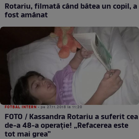
Rotariu, filmată când bătea un copil, a
fost amânat
FOTBAL INTERN
• pe 27.11.2018 la 11:20
FOTO / Kassandra Rotariu a suferit cea
de-a 48-a operaţie! „Refacerea este
tot mai grea”