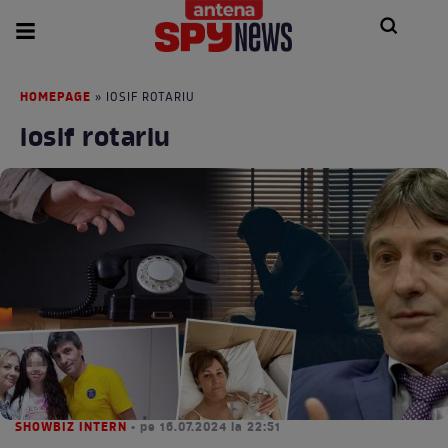
HOMEPAGE
» IOSIF ROTARIU
iosif rotariu
SHOWBIZ INTERN
• pe 16.07.2024 la 22:51