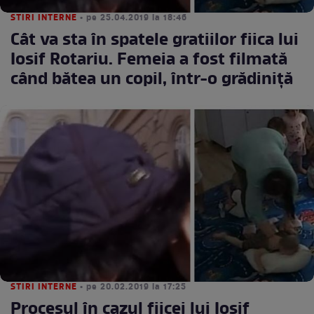
STIRI INTERNE
• pe 25.04.2019 la 18:46
Cât va sta în spatele gratiilor fiica lui
Iosif Rotariu. Femeia a fost filmată
când bătea un copil, într-o grădiniță
STIRI INTERNE
• pe 20.02.2019 la 17:25
Procesul în cazul fiicei lui Iosif