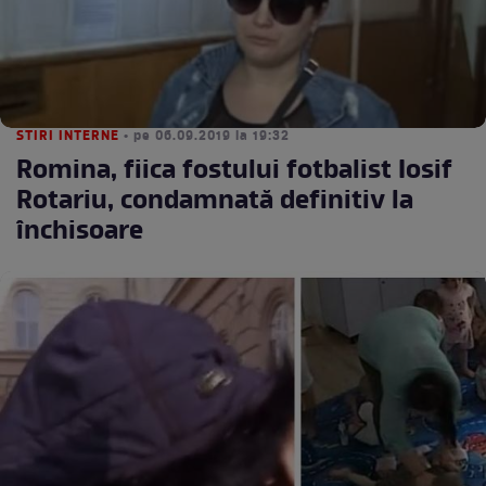
STIRI INTERNE
• pe 06.09.2019 la 19:32
Romina, fiica fostului fotbalist Iosif
Rotariu, condamnată definitiv la
închisoare