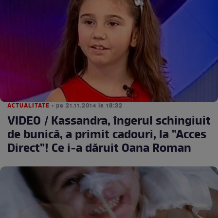
ACTUALITATE
• pe 21.11.2014 la 18:32
VIDEO / Kassandra, îngerul schingiuit
de bunică, a primit cadouri, la "Acces
Direct"! Ce i-a dăruit Oana Roman