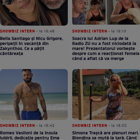
SHOWBIZ INTERN
• la 19:48
SHOWBIZ INTERN
• la 19:10
Bella Santiago și Nicu Grigore,
Soacra lui Adrian Lup de la
peripeții în vacanță din
Radio ZU nu a fost niciodată la
Zakynthos. Ce a pățit
mare! Prezentatorul vorbește
cântăreața
despre cum a reacționat femeia
când a aflat că va merge
SHOWBIZ INTERN
• la 18:42
SHOWBIZ INTERN
• la 18:05
Romeo Vasiloni de la Insula
Simona Trașcă are planuri mari.
iubirii, dedicație pentru Ema
Blondina se mută la țară. Când