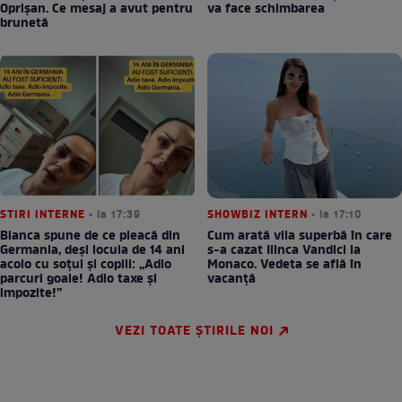
Oprișan. Ce mesaj a avut pentru
va face schimbarea
brunetă
STIRI INTERNE
• la 17:39
SHOWBIZ INTERN
• la 17:10
Bianca spune de ce pleacă din
Cum arată vila superbă în care
Germania, deși locuia de 14 ani
s-a cazat Ilinca Vandici la
acolo cu soțul și copiii: „Adio
Monaco. Vedeta se află în
parcuri goale! Adio taxe și
vacanță
impozite!”
VEZI TOATE ȘTIRILE NOI