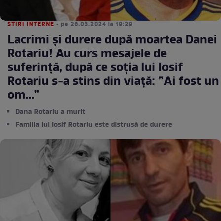
STIRI INTERNE
• pe 26.05.2024 la 19:29
Lacrimi și durere după moartea Danei
Rotariu! Au curs mesajele de
suferință, după ce soția lui Iosif
Rotariu s-a stins din viață: ”Ai fost un
om...”
Dana Rotariu a murit
Familia lui Iosif Rotariu este distrusă de durere