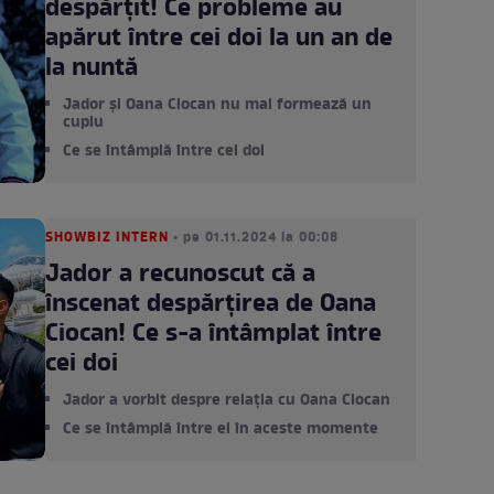
despărțit! Ce probleme au
apărut între cei doi la un an de
la nuntă
Jador și Oana Ciocan nu mai formează un
cuplu
Ce se întâmplă între cei doi
SHOWBIZ INTERN
• pe 01.11.2024 la 00:08
Jador a recunoscut că a
înscenat despărțirea de Oana
Ciocan! Ce s-a întâmplat între
cei doi
Jador a vorbit despre relația cu Oana Ciocan
Ce se întâmplă între ei în aceste momente