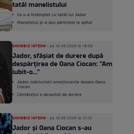
tatăl manelistului
Ce s-a întâmplat cu tatăl lui Jador
Manelistul și-a dus părintele la spital
SHOWBIZ INTERN
• pe 19.03.2026 la 18:03
Jador, sfâșiat de durere după
despărțirea de Oana Ciocan: "Am
iubit-o..."
Jador, mărturisiri emoționante despre Oana
Ciocan
Cântărețul e devastat de durere
SHOWBIZ INTERN
• pe 16.03.2026 la 17:10
Jador și Oana Ciocan s-au