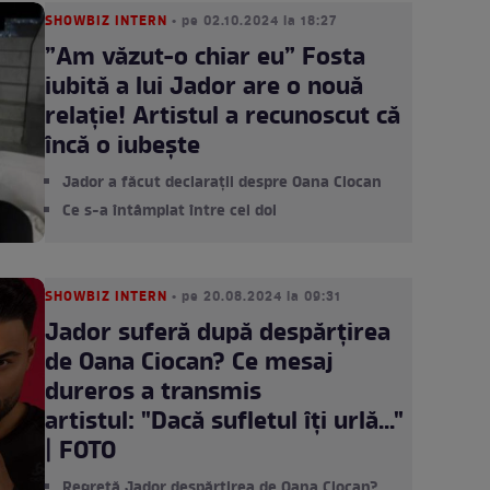
SHOWBIZ INTERN
• pe 02.10.2024 la 18:27
”Am văzut-o chiar eu” Fosta
iubită a lui Jador are o nouă
relație! Artistul a recunoscut că
încă o iubește
Jador a făcut declarații despre Oana Ciocan
Ce s-a întâmplat între cei doi
SHOWBIZ INTERN
• pe 20.08.2024 la 09:31
Jador suferă după despărțirea
de Oana Ciocan? Ce mesaj
dureros a transmis
artistul: "Dacă sufletul îți urlă..."
| FOTO
Regretă Jador despărțirea de Oana Ciocan?