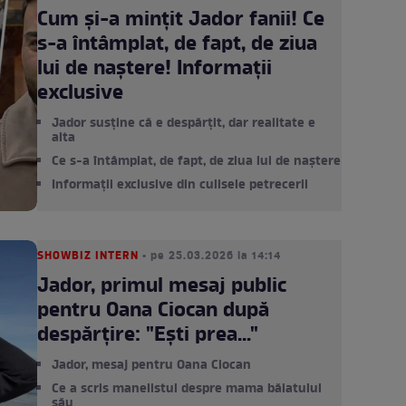
Cum și-a mințit Jador fanii! Ce
s-a întâmplat, de fapt, de ziua
lui de naștere! Informații
exclusive
Jador susține că e despărțit, dar realitate e
alta
Ce s-a întâmplat, de fapt, de ziua lui de naștere
Informații exclusive din culisele petrecerii
SHOWBIZ INTERN
• pe 25.03.2026 la 14:14
Jador, primul mesaj public
pentru Oana Ciocan după
despărțire: "Ești prea..."
Jador, mesaj pentru Oana Ciocan
Ce a scris manelistul despre mama băiatului
său