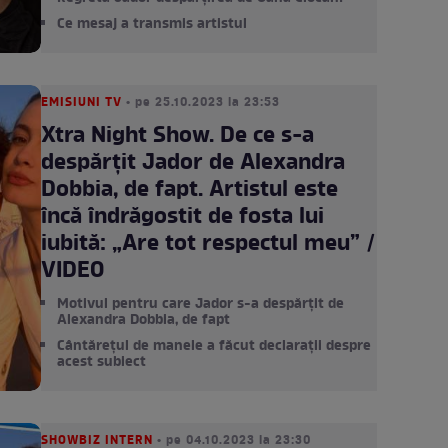
Ce mesaj a transmis artistul
EMISIUNI TV
• pe 25.10.2023 la 23:53
Xtra Night Show. De ce s-a
despărțit Jador de Alexandra
Dobbia, de fapt. Artistul este
încă îndrăgostit de fosta lui
iubită: „Are tot respectul meu” /
VIDEO
Motivul pentru care Jador s-a despărțit de
Alexandra Dobbia, de fapt
Cântărețul de manele a făcut declarații despre
acest subiect
SHOWBIZ INTERN
• pe 04.10.2023 la 23:30