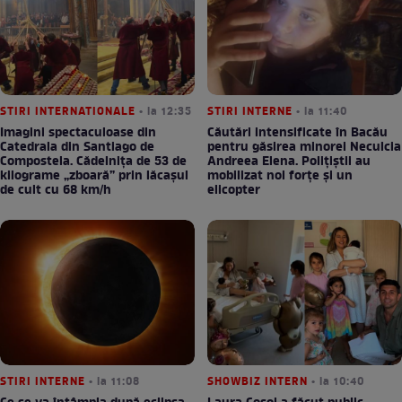
STIRI INTERNATIONALE
• la 12:35
STIRI INTERNE
• la 11:40
Imagini spectaculoase din
Căutări intensificate în Bacău
Catedrala din Santiago de
pentru găsirea minorei Neculcia
Compostela. Cădelnița de 53 de
Andreea Elena. Polițiștii au
kilograme „zboară” prin lăcașul
mobilizat noi forțe și un
de cult cu 68 km/h
elicopter
STIRI INTERNE
• la 11:08
SHOWBIZ INTERN
• la 10:40