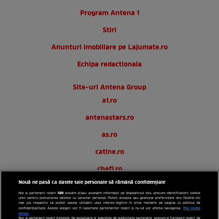
Program Antena 1
Stiri
Anunturi imobiliare pe Lajumate.ro
Echipa redactionala
Site-uri Antena Group
a1.ro
antenastars.ro
as.ro
catine.ro
chefi.ro
Nouă ne pasă ca datele tale personale să rămână confidențiale
deparinti.ro
589
Noi și partenerii noștri
stocăm și/sau accesăm informații pe dispozitivul dvs., precum identificatorii cookie
unici pentru prelucrarea datelor cu caracter personal. Puteți accepta sau gestiona preferințele dvs. făcând clic
medicool.ro
mai jos, respectiv vă puteți opune utilizării unui interes legitim în orice moment pe pagina cu politica de
Mai multe
confidențialitate. Aceste alegeri vor fi raportate partenerilor noștri și nu vă vor afecta navigarea.
detalii
Noi si partenerii nostri (retelele de socializare si agentiile de publicitate partenere, precum si furnizorii nostri de