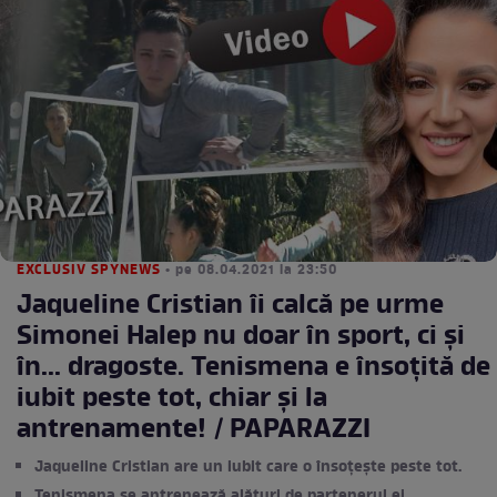
EXCLUSIV SPYNEWS
• pe 08.04.2021 la 23:50
Jaqueline Cristian îi calcă pe urme
Simonei Halep nu doar în sport, ci și
în... dragoste. Tenismena e însoțită de
iubit peste tot, chiar și la
antrenamente! / PAPARAZZI
Jaqueline Cristian are un iubit care o însoțește peste tot.
Tenismena se antrenează alături de partenerul ei.