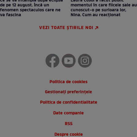
Ce se va întâmpla după eclipsa
Laura Cosoi a făcut public
de pe 12 august. Încă un
momentul în care fiicele sale au
fenomen spectaculos care ne
cunoscut-o pe surioara lor,
va fascina
Nina. Cum au reacționat
VEZI TOATE ȘTIRILE NOI
Politica de cookies
Gestionați preferințele
Politica de confidentialitate
Date companie
RSS
Despre cookie