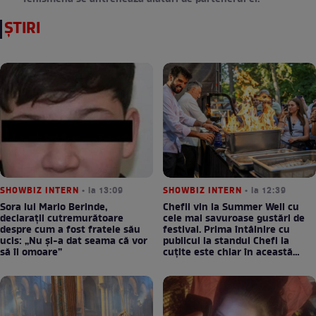
ȘTIRI
SHOWBIZ INTERN
• la 13:09
SHOWBIZ INTERN
• la 12:39
Sora lui Mario Berinde,
Chefii vin la Summer Well cu
declarații cutremurătoare
cele mai savuroase gustări de
despre cum a fost fratele său
festival. Prima întâlnire cu
ucis: „Nu și-a dat seama că vor
publicul la standul Chefi la
să îl omoare”
cuțite este chiar în această
seară!