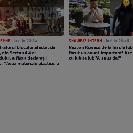
TERNE
• ieri la 23:54
SHOWBIZ INTERN
• ieri la 23:46
ratorul blocului afectat de
Răzvan Kovacs de la Insula Iubi
, din Sectorul 4 al
făcut un anunț important! Are 
ului, a făcut declarații
cu iubita lui: "A spus da!"
e: ”Avea materiale plastice, a
”