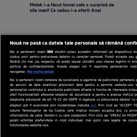
Melek i-a făcut bonei sale o surpriză de
zile mari! Ce cadou i-a oferit Anei
Nouă ne pasă ca datele tale personale să rămână confi
589
Noi și partenerii noștri
stocăm și/sau accesăm informații pe dispozitivul dvs.
cookie unici pentru prelucrarea datelor cu caracter personal. Puteți accepta sau g
făcând clic mai jos, respectiv vă puteți opune utilizării unui interes legitim în 
politica de confidențialitate. Aceste alegeri vor fi raportate partenerilor no
Mai multe detalii
navigarea.
Noi si partenerii nostri (retelele de socializare si agentiile de publicitate partenere, 
Politica de cookies
Gestion
de servicii de date analitice) prelucram date pentru a permite website-ului s
personaliza continutul si anunturile publicitare afisate in functie de interesele si/sau
Program An
oferi functionalitati aferente retelelor de socializare si pentru a analiza traficul 
drepturile prevazute de art. 15-22 din GDPR in legatura cu prelucrarea datelor cu 
Site-uri Antena Group
aici
drepturi pot fi exercitate prin modalitatea indicata
. Prin click pe “ACCEPT TO
tuturor Tehnologiilor de tip Cookie, care implica inclusiv acceptul dvs. cu priv
observatornews
informatiilor de catre Vendor-ii cu care colaboram. Prin click pe “VREAU SA MODI
puteti schimba preferintele in mod individual, mai putin cele legate de cooki
functionarea website-ului.
Acest 