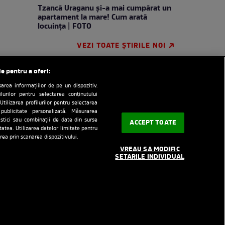
Tzancă Uraganu și-a mai cumpărat un
apartament la mare! Cum arată
locuința | FOTO
VEZI TOATE ȘTIRILE NOI
le pentru a oferi:
rea informațiilor de pe un dispozitiv.
ilurilor pentru selectarea conținutului
Utilizarea profilurilor pentru selectarea
 publicitate personalizată. Măsurarea
tistici sau combinații de date din surse
ACCEPT TOATE
itatea. Utilizarea datelor limitate pentru
e
RSS
Despre cookie
rea prin scanarea dispozitivului.
VREAU SA MODIFIC
redactionala
SETARILE INDIVIDUAL
rinti.ro
medicool.ro
AntenaPLAY
ervate.