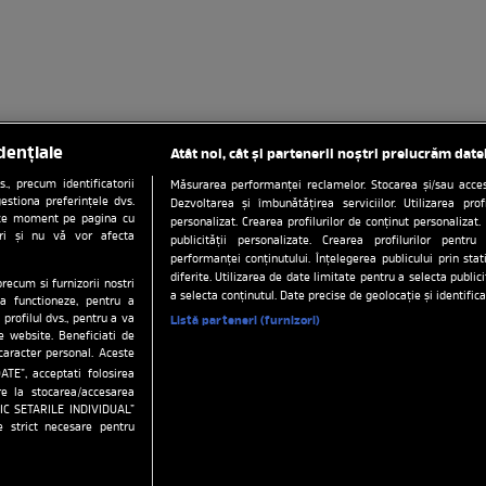
dențiale
Atât noi, cât și partenerii noștri prelucrăm date
, precum identificatorii
Măsurarea performanței reclamelor. Stocarea și/sau accesa
estiona preferințele dvs.
Dezvoltarea și îmbunătățirea serviciilor. Utilizarea prof
orice moment pe pagina cu
personalizat. Crearea profilurilor de conținut personalizat. 
ștri și nu vă vor afecta
publicității personalizate. Crearea profilurilor pentru
performanței conținutului. Înțelegerea publicului prin sta
diferite. Utilizarea de date limitate pentru a selecta public
precum si furnizorii nostri
ați preferințele
Politica de confidentialitate
Date compani
a selecta conținutul. Date precise de geolocație și identifica
a functioneze, pentru a
 profilul dvs., pentru a va
Listă parteneri (furnizori)
tena 1
Stiri
Anunturi imobiliare pe Lajumate.ro
Echipa 
pe website. Beneficiati de
caracter personal. Aceste
a1.ro
antenastars.ro
as.ro
catine.ro
chefi.ro
depa
ATE”, acceptati folosirea
ire la stocarea/accesarea
.ro
tvhappy.ro
useit.ro
zutv.ro
Trends AntenaPLAY
FIC SETARILE INDIVIDUAL”
e strict necesare pentru
site este creat si administrat de Digital Antena Group. Toate drepturile rez