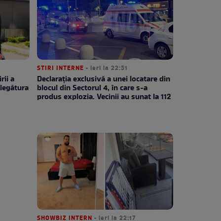
STIRI INTERNE
• ieri la 22:51
rii a
Declarația exclusivă a unei locatare din
legătura
blocul din Sectorul 4, în care s-a
produs explozia. Vecinii au sunat la 112
SHOWBIZ INTERN
• ieri la 22:17