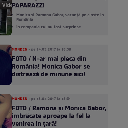
PAPARAZZI
Monica și Ramona Gabor, vacanță pe cinste în
România
În compania cui au fost surprinse
MONDEN
• pe 14.05.2017 la 18:59
FOTO / N-ar mai pleca din
România! Monica Gabor se
distrează de minune aici!
MONDEN
• pe 13.04.2017 la 15:51
FOTO / Ramona şi Monica Gabor,
îmbrăcate aproape la fel la
venirea în ţară!