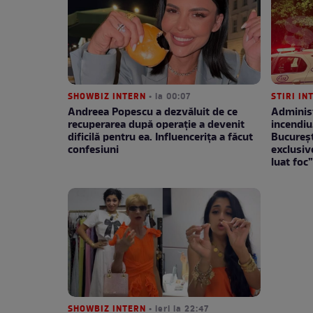
SHOWBIZ INTERN
• la 00:07
STIRI IN
Andreea Popescu a dezvăluit de ce
Administ
recuperarea după operație a devenit
incendiu
dificilă pentru ea. Influencerița a făcut
București
confesiuni
exclusiv
luat foc
SHOWBIZ INTERN
• ieri la 22:47