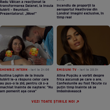
Radu Vâlcan a reacționat la
Incendiu de proporții la
transformarea Daianei, la Insula
aeroportul Heathrow din
Iubirii - Reuniuni.
Londra! Imagini exclusive, în
Prezentatorul: „Wow!”
timp real
SHOWBIZ INTERN
• ieri la 21:06
EMISIUNI TV
• ieri la 20:31
Iustina Loghin de la Insula
Alina Pușcău a vorbit despre
Iubirii le-a răspuns celor care
frica ascunsă pe care o are.
au pus-o la zid, pentru că s-a
Confesiunile au fost făcute cu
machiat înainte de naștere: "Nu
puțin timp înainte să se
am pomenit așa ceva"
îmbolnăvească
VEZI TOATE ȘTIRILE NOI