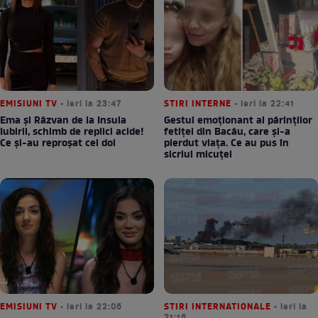
EMISIUNI TV
• ieri la 23:47
STIRI INTERNE
• ieri la 22:41
Ema și Răzvan de la Insula
Gestul emoționant al părinților
Iubirii, schimb de replici acide!
fetiței din Bacău, care și-a
Ce și-au reproșat cei doi
pierdut viața. Ce au pus în
sicriul micuței
EMISIUNI TV
• ieri la 22:06
STIRI INTERNATIONALE
• ieri la
21:16