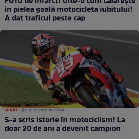
FOTO de infarct! Uite-o cum călăreşte
în pielea goală motocicleta iubitului!
A dat traficul peste cap
SPORT
• pe 10.11.2013 la 17:49
S-a scris istorie în motociclism! La
doar 20 de ani a devenit campion