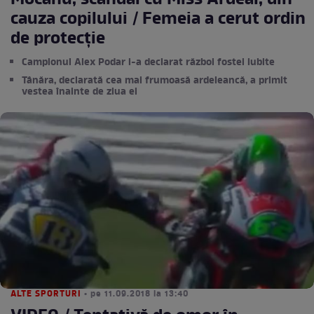
Mocanu, scandal cu Miss Ardeal, din
cauza copilului / Femeia a cerut ordin
de protecție
Campionul Alex Podar i-a declarat război fostei iubite
Tânăra, declarată cea mai frumoasă ardeleancă, a primit
vestea înainte de ziua ei
ALTE SPORTURI
• pe 11.09.2018 la 13:40