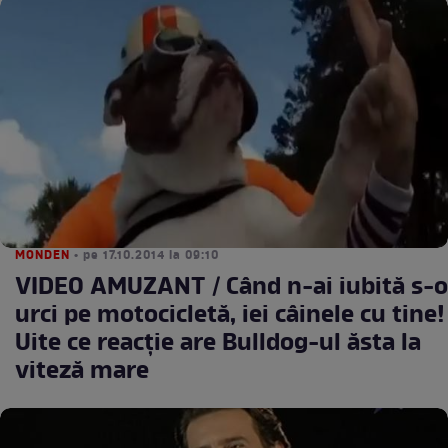
MONDEN
• pe 17.10.2014 la 09:10
VIDEO AMUZANT / Când n-ai iubită s-o
urci pe motocicletă, iei câinele cu tine!
Uite ce reacţie are Bulldog-ul ăsta la
viteză mare