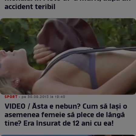
accident teribil
SPORT
• pe 30.09.2015 la 19:40
VIDEO / Ăsta e nebun? Cum să laşi o
asemenea femeie să plece de lângă
tine? Era însurat de 12 ani cu ea!