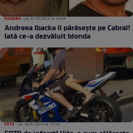
MONDEN
• pe 31.07.2014 la 10:43
Andreea Ibacka îl părăseşte pe Cabral!
Iată ce-a dezvăluit blonda
FOTO
• pe 19.01.2014 la 17:43