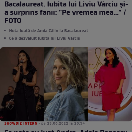
Bacalaureat. Iubita lui Liviu Vârciu și-
a surprins fanii: "Pe vremea mea..." /
FOTO
Nota luată de Anda Călin la Bacalaureat
Ce a dezvăluit iubita lui Liviu Vârciu
SHOWBIZ INTERN
• pe 23.06.2022 la 20:54