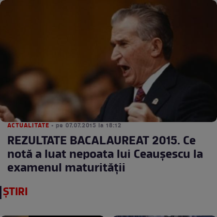
ACTUALITATE
• pe 07.07.2015 la 18:12
REZULTATE BACALAUREAT 2015. Ce
notă a luat nepoata lui Ceauşescu la
examenul maturităţii
ȘTIRI