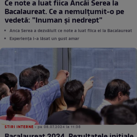
Ce note a luat fiica Ancăi Serea la
Bacalaureat. Ce a nemulțumit-o pe
vedetă: ”Inuman și nedrept”
Anca Serea a dezvăluit ce note a luat fiica ei la Bacalaureat
Experiența i-a lăsat un gust amar
STIRI INTERNE
• pe 08.07.2024 la 11:36