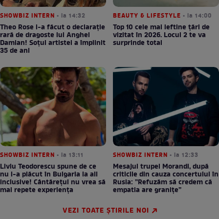
SHOWBIZ INTERN
• la 14:32
BEAUTY & LIFESTYLE
• la 14:00
Theo Rose i-a făcut o declarație
Top 10 cele mai ieftine țări de
rară de dragoste lui Anghel
vizitat în 2026. Locul 2 te va
Damian! Soțul artistei a împlinit
surprinde total
35 de ani
SHOWBIZ INTERN
• la 13:11
SHOWBIZ INTERN
• la 12:33
Liviu Teodorescu spune de ce
Mesajul trupei Morandi, după
nu i-a plăcut în Bulgaria la all
criticile din cauza concertului în
inclusive! Cântărețul nu vrea să
Rusia: ”Refuzăm să credem că
mai repete experiența
empatia are granițe”
VEZI TOATE ȘTIRILE NOI