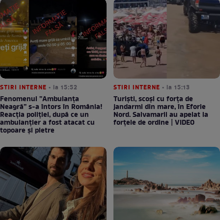
STIRI INTERNE
• la 15:52
STIRI INTERNE
• la 15:13
Fenomenul ”Ambulanța
Turiști, scoși cu forța de
Neagră” s-a întors în România!
jandarmi din mare, în Eforie
Reacția poliției, după ce un
Nord. Salvamarii au apelat la
ambulanțier a fost atacat cu
forțele de ordine | VIDEO
topoare și pietre