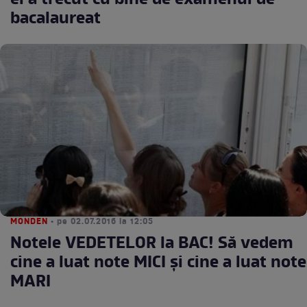
ei a trecut cu bine de examenul de
bacalaureat
MONDEN
• pe 02.07.2016 la 12:05
Notele VEDETELOR la BAC! Să vedem
cine a luat note MICI şi cine a luat note
MARI