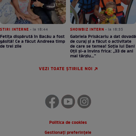
STIRI INTERNE
• la 18:44
SHOWBIZ INTERN
• la 18:35
Fetița dispărută în Bacău a fost
Gabriela Prisăcariu a dat dovadă
găsită! Ce a făcut Andreea timp
de curaj și a făcut o activitate
de trei zile
de care se temea! Soția lui Dani
Oțil și-a învins frica: „33 de ani
mai târziu…”
VEZI TOATE ȘTIRILE NOI
Politica de cookies
Gestionați preferințele