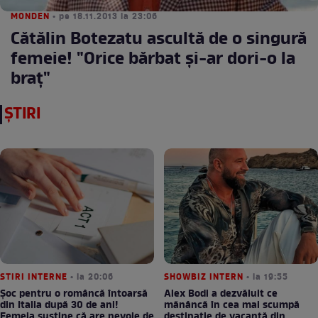
MONDEN
• pe 18.11.2013 la 23:06
Cătălin Botezatu ascultă de o singură
femeie! "Orice bărbat şi-ar dori-o la
braţ"
ȘTIRI
STIRI INTERNE
• la 20:06
SHOWBIZ INTERN
• la 19:55
Șoc pentru o româncă întoarsă
Alex Bodi a dezvăluit ce
din Italia după 30 de ani!
mănâncă în cea mai scumpă
Femeia susține că are nevoie de
destinație de vacanță din