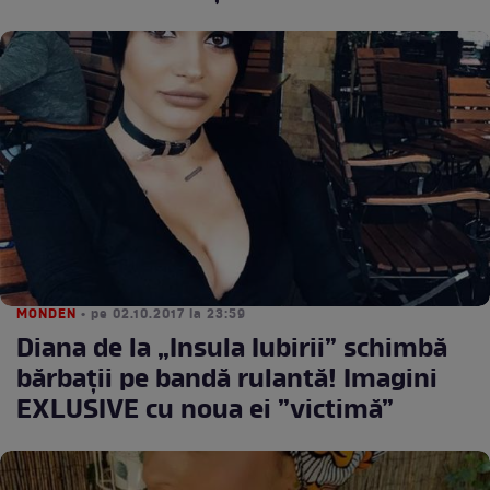
MONDEN
• pe 02.10.2017 la 23:59
Diana de la „Insula Iubirii” schimbă
bărbații pe bandă rulantă! Imagini
EXLUSIVE cu noua ei ”victimă”