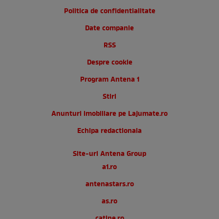
Politica de confidentialitate
Date companie
RSS
Despre cookie
Program Antena 1
Stiri
Anunturi imobiliare pe Lajumate.ro
Echipa redactionala
Site-uri Antena Group
a1.ro
antenastars.ro
as.ro
catine.ro