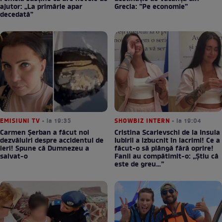
ajutor: „La primărie apar
Grecia: ”Pe economie”
decedată”
EMISIUNI TV
• la 19:35
SHOWBIZ INTERN
• la 19:04
Carmen Șerban a făcut noi
Cristina Scarlevschi de la Insula
dezvăluiri despre accidentul de
Iubirii a izbucnit în lacrimi! Ce a
ieri! Spune că Dumnezeu a
făcut-o să plângă fără oprire!
salvat-o
Fanii au compătimit-o: „Știu câ
este de greu…”