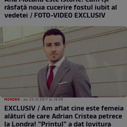
Ana Mocanu este istorie! Cum îşi
răsfaţă noua cucerire fostul iubit al
vedetei / FOTO-VIDEO EXCLUSIV
MONDEN
• pe 25.10.2017 la 18:56
EXCLUSIV / Am aflat cine este femeia
alături de care Adrian Cristea petrece
la Londra! ”Prințul” a dat lovitura