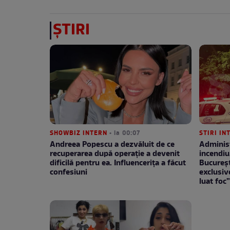
ȘTIRI
SHOWBIZ INTERN
• la 00:07
STIRI IN
Andreea Popescu a dezvăluit de ce
Administ
recuperarea după operație a devenit
incendiu
dificilă pentru ea. Influencerița a făcut
București
confesiuni
exclusiv
luat foc