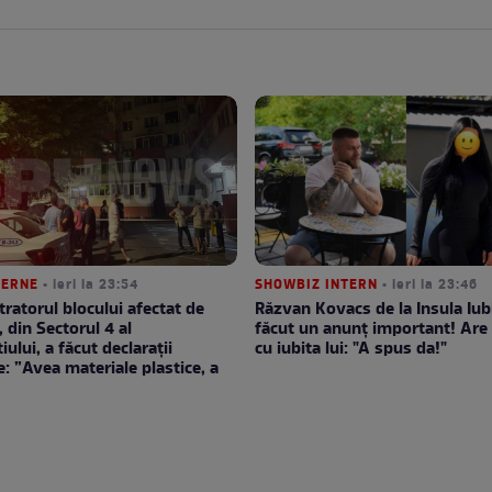
TERNE
• ieri la 23:54
SHOWBIZ INTERN
• ieri la 23:46
ratorul blocului afectat de
Răzvan Kovacs de la Insula Iubi
, din Sectorul 4 al
făcut un anunț important! Are 
ului, a făcut declarații
cu iubita lui: "A spus da!"
e: ”Avea materiale plastice, a
”