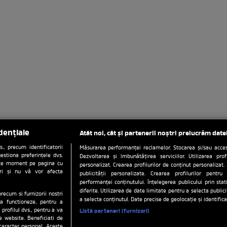
dențiale
Atât noi, cât și partenerii noștri prelucrăm date
, precum identificatorii
Măsurarea performanței reclamelor. Stocarea și/sau accesa
estiona preferințele dvs.
Dezvoltarea și îmbunătățirea serviciilor. Utilizarea prof
orice moment pe pagina cu
personalizat. Crearea profilurilor de conținut personalizat. 
ștri și nu vă vor afecta
publicității personalizate. Crearea profilurilor pentru
performanței conținutului. Înțelegerea publicului prin sta
diferite. Utilizarea de date limitate pentru a selecta public
precum si furnizorii nostri
ați preferințele
Politica de confidentialitate
Date compani
a selecta conținutul. Date precise de geolocație și identifica
a functioneze, pentru a
 profilul dvs., pentru a va
Listă parteneri (furnizori)
tena 1
Stiri
Anunturi imobiliare pe Lajumate.ro
Echipa 
pe website. Beneficiati de
caracter personal. Aceste