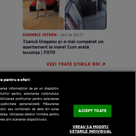
SHOWBIZ INTERN
• ieri la 22:17
Tzancă Uraganu și-a mai cumpărat un
apartament la mare! Cum arată
locuința | FOTO
VEZI TOATE ȘTIRILE NOI
le pentru a oferi:
rea informațiilor de pe un dispozitiv.
ilurilor pentru selectarea conținutului
Utilizarea profilurilor pentru selectarea
 publicitate personalizată. Măsurarea
tistici sau combinații de date din surse
ACCEPT TOATE
itatea. Utilizarea datelor limitate pentru
e
RSS
Despre cookie
rea prin scanarea dispozitivului.
VREAU SA MODIFIC
redactionala
SETARILE INDIVIDUAL