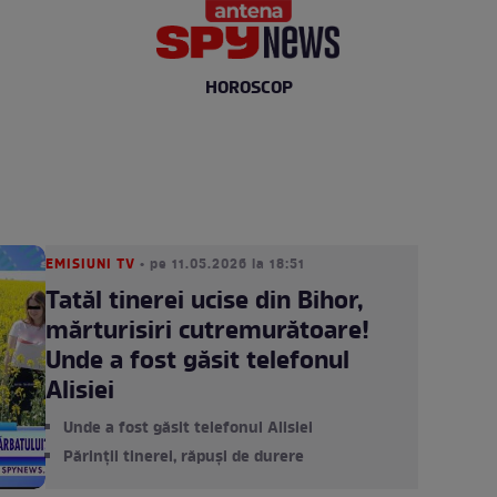
HOROSCOP
e
EMISIUNI TV
• pe 11.05.2026 la 18:51
Tatăl tinerei ucise din Bihor,
mărturisiri cutremurătoare!
Unde a fost găsit telefonul
Alisiei
Unde a fost găsit telefonul Alisiei
Părinții tinerei, răpuși de durere