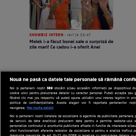
SHOWBIZ INTERN
• ieri la 22:47
Melek i-a făcut bonei sale o surpriză de
zile mari! Ce cadou i-a oferit Anei
Nouă ne pasă ca datele tale personale să rămână confi
589
Noi și partenerii noștri
stocăm și/sau accesăm informații pe dispozitivul dvs.
cookie unici pentru prelucrarea datelor cu caracter personal. Puteți accepta sau g
făcând clic mai jos, respectiv vă puteți opune utilizării unui interes legitim în 
politica de confidențialitate. Aceste alegeri vor fi raportate partenerilor no
Mai multe detalii
navigarea.
Noi si partenerii nostri (retelele de socializare si agentiile de publicitate partenere, 
Politica de cookies
Gestion
de servicii de date analitice) prelucram date pentru a permite website-ului s
personaliza continutul si anunturile publicitare afisate in functie de interesele si/sau
Program An
oferi functionalitati aferente retelelor de socializare si pentru a analiza traficul 
drepturile prevazute de art. 15-22 din GDPR in legatura cu prelucrarea datelor cu 