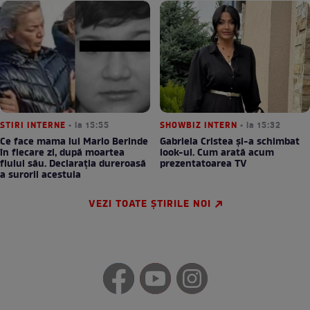
STIRI INTERNE
• la 15:55
SHOWBIZ INTERN
• la 15:32
Ce face mama lui Mario Berinde
Gabriela Cristea și-a schimbat
în fiecare zi, după moartea
look-ul. Cum arată acum
fiului său. Declarația dureroasă
prezentatoarea TV
a surorii acestuia
VEZI TOATE ȘTIRILE NOI