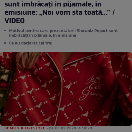
sunt îmbrăcați în pijamale, în
emisiune: „Noi vom sta toată...” /
VIDEO
Motivul pentru care prezentatorii Showbiz Report sunt
îmbrăcați în pijamale, în emisiune
Ce au declarat cei trei
BEAUTY & LIFESTYLE
• pe 03.02.2023 la 16:23