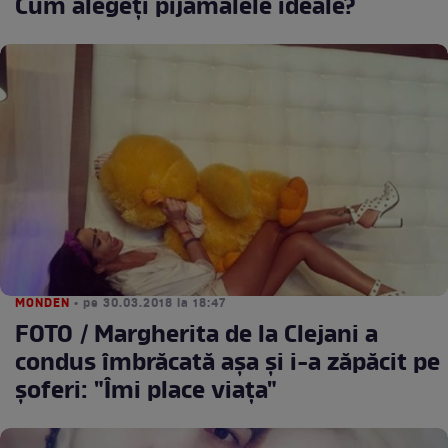
Cum alegeți pijamalele ideale?
MONDEN
• pe 30.03.2018 la 18:47
FOTO / Margherita de la Clejani a
condus îmbrăcată aşa şi i-a zăpăcit pe
şoferi: "Îmi place viaţa"