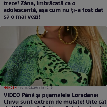
trece! Zâna, îmbrăcată ca o
adolescentă, aşa cum nu ţi-a fost dat
să o mai vezi!
MONDEN
• pe 11.02.2014 la 10:19
VIDEO Până şi pijamalele Loredanei
Chivu sunt extrem de mulate! Uite cât