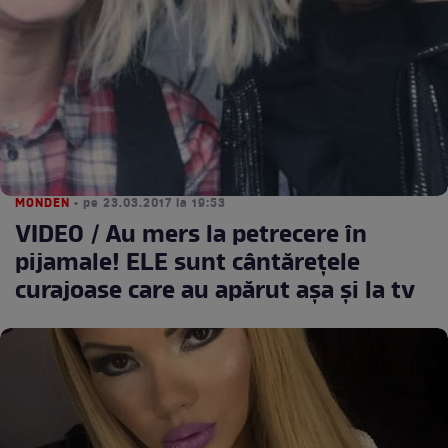
MONDEN
• pe 23.03.2017 la 19:53
VIDEO / Au mers la petrecere în
pijamale! ELE sunt cântăreţele
curajoase care au apărut aşa şi la tv