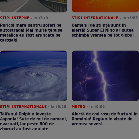
STIRI INTERNE
• la 17:10
STIRI INTERNATIONALE
• la 16:55
Pericol mare pentru șoferi pe
Oamenii de știință sunt în
autostradă! Mai multe țepuse
alertă! Super El Nino ar putea
metalice au fost aruncate pe
schimba vremea pe tot globul
carosabil
STIRI INTERNATIONALE
• la 16:26
METEO
• la 16:06
Taifunul Dolphin lovește
Alertă de cod roșu de furtuni în
Japonia! Sute de mii de oameni,
România! Regiunile vizate de
evacuați, iar peste 500 de
vremea severă
zboruri au fost anulate