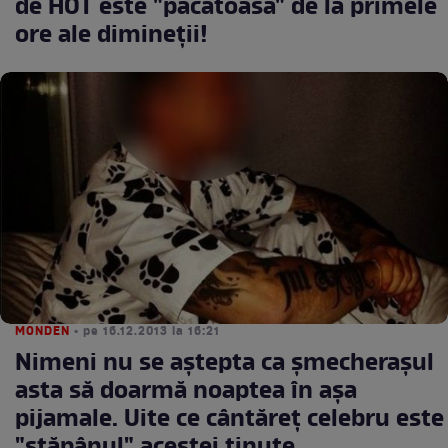
de HOT este "păcătoasa" de la primele
ore ale dimineţii!
MONDEN
• pe 16.12.2013 la 16:21
Nimeni nu se aştepta ca şmecheraşul
asta să doarmă noaptea în aşa
pijamale. Uite ce cântăreţ celebru este