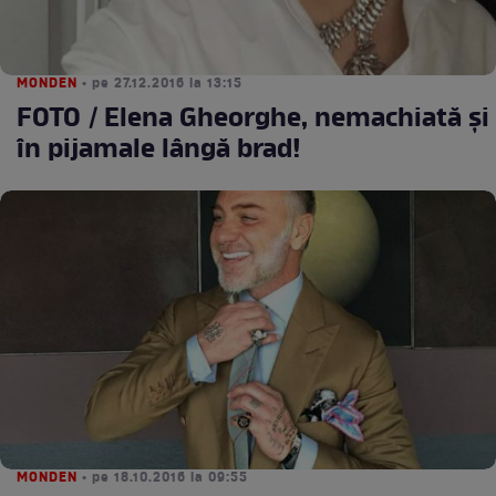
MONDEN
• pe 27.12.2016 la 13:15
FOTO / Elena Gheorghe, nemachiată şi
în pijamale lângă brad!
MONDEN
• pe 18.10.2016 la 09:55