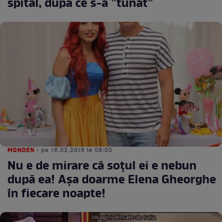
spital, după ce s-a ”tunat”
MONDEN
• pe 16.02.2016 la 09:05
Nu e de mirare că soţul ei e nebun
după ea! Aşa doarme Elena Gheorghe
în fiecare noapte!