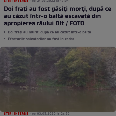
STIRI INTERNE
• pe 21.05.2022 la 17:04
Doi frați au fost găsiți morți, după ce
au căzut într-o baltă escavată din
apropierea râului Olt / FOTO
Doi frați au murit, după ce au căzut într-o baltă
Eforturile salvatorilor au fost în zadar
STIRI INTERNE
• pe 03.05.2020 la 21:59