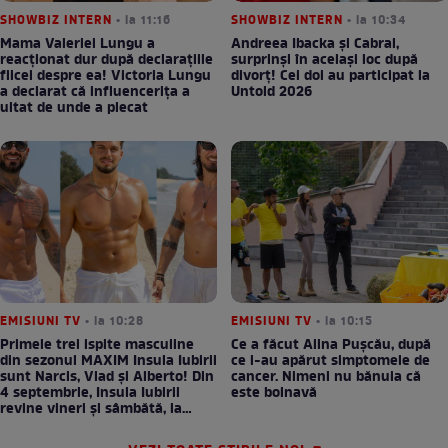
SHOWBIZ INTERN
• la 11:16
SHOWBIZ INTERN
• la 10:34
Mama Valeriei Lungu a
Andreea Ibacka și Cabral,
reacționat dur după declarațiile
surprinși în același loc după
fiicei despre ea! Victoria Lungu
divorț! Cei doi au participat la
a declarat că influencerița a
Untold 2026
uitat de unde a plecat
EMISIUNI TV
• la 10:28
EMISIUNI TV
• la 10:15
Primele trei ispite masculine
Ce a făcut Alina Pușcău, după
din sezonul MAXIM Insula Iubirii
ce i-au apărut simptomele de
sunt Narcis, Vlad și Alberto! Din
cancer. Nimeni nu bănuia că
4 septembrie, Insula Iubirii
este bolnavă
revine vineri și sâmbătă, la
Antena 1