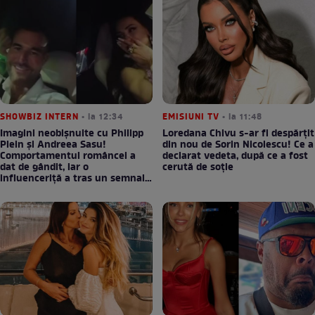
SHOWBIZ INTERN
• la 12:34
EMISIUNI TV
• la 11:48
Imagini neobișnuite cu Philipp
Loredana Chivu s-ar fi despărțit
Plein și Andreea Sasu!
din nou de Sorin Nicolescu! Ce a
Comportamentul româncei a
declarat vedeta, după ce a fost
dat de gândit, iar o
cerută de soție
influenceriță a tras un semnal
de alarmă: ”Fugi”