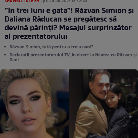
SHOWBIZ INTERN
• pe 20.05.2021 la 12:44
”În trei luni e gata”! Răzvan Simion și
Daliana Răducan se pregătesc să
devină părinți? Mesajul surprinzător
al prezentatorului
Răzvan Simion, tată pentru a treia oară?
Declarații prezentatorului TV, în direct la Neatza cu Răzvan și
Dani.