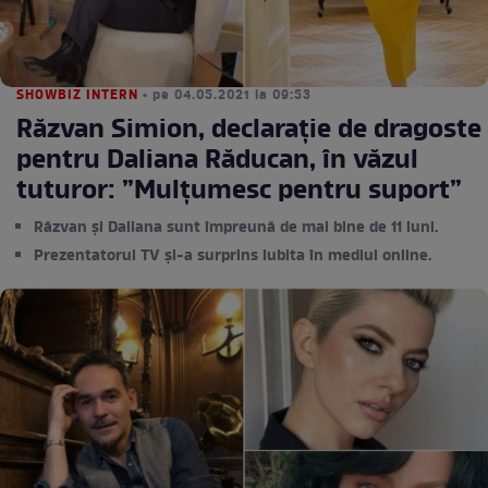
SHOWBIZ INTERN
• pe 04.05.2021 la 09:53
Răzvan Simion, declarație de dragoste
pentru Daliana Răducan, în văzul
tuturor: ”Mulțumesc pentru suport”
Răzvan și Daliana sunt împreună de mai bine de 11 luni.
Prezentatorul TV și-a surprins iubita în mediul online.