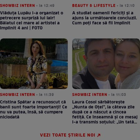
SHOWBIZ INTERN
• la 12:49
BEAUTY & LIFESTYLE
• la 12:10
Vlăduța Lupău i-a organizat o
A studiat oamenii fericiți și a
petrecere surpriză lui Iair!
ajuns la următoarele concluzii.
Băiatul cel mare al artistei a
Cum poți face să fii împlinit
împlinit 4 ani | FOTO
SHOWBIZ INTERN
• la 11:39
SHOWBIZ INTERN
• la 11:03
Cristina Spătar a recunoscut că
Laura Cosoi sărbătorește
banii sunt foarte importanți! Ce
„Nunta de Oțel”, la câteva zile
nu va putea, însă, să cumpere
după ce a născut a cincea
niciodată
fetiță. Ce înseamnă și ce mesaj
i-a transmis soțului: „Un tată
prezent schimbă totul”
VEZI TOATE ȘTIRILE NOI