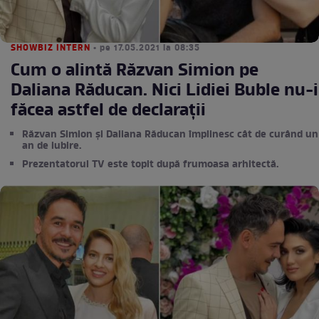
SHOWBIZ INTERN
• pe 17.05.2021 la 08:35
Cum o alintă Răzvan Simion pe
Daliana Răducan. Nici Lidiei Buble nu-i
făcea astfel de declarații
Răzvan Simion și Daliana Răducan împlinesc cât de curând un
an de iubire.
Prezentatorul TV este topit după frumoasa arhitectă.