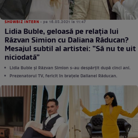
SHOWBIZ INTERN
• pe 16.05.2021 la 11:47
Lidia Buble, geloasă pe relația lui
Răzvan Simion cu Daliana Răducan?
Mesajul subtil al artistei: ”Să nu te uit
niciodată”
Lidia Buble și Răzvan Simion s-au despărțit după cinci ani.
Prezenatorul TV, fericit în brațele Dalianei Răducan.