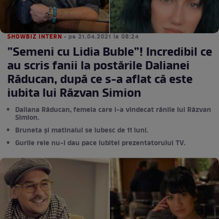
SHOWBIZ INTERN
• pe 21.04.2021 la 08:24
”Semeni cu Lidia Buble”! Incredibil ce
au scris fanii la postările Dalianei
Răducan, după ce s-a aflat că este
iubita lui Răzvan Simion
Daliana Răducan, femeia care i-a vindecat rănile lui Răzvan
Simion.
Bruneta și matinalul se iubesc de 11 luni.
Gurile rele nu-i dau pace iubitei prezentatorului TV.