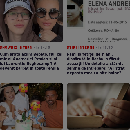
SHOWBIZ INTERN
• la 14:10
STIRI INTERNE
• la 13:30
Cum arată acum Bebeto, fiul cel
Familia fetiței de 11 ani,
mic al Anamariei Prodan și al
dispărută în Bacău, a făcut
lui Laurențiu Reghecampf! A
acuzații! Un detaliu a stârnit
devenit bărbat în toată regula
semne de întrebare: ”A intrat
nepoata mea cu alte haine”