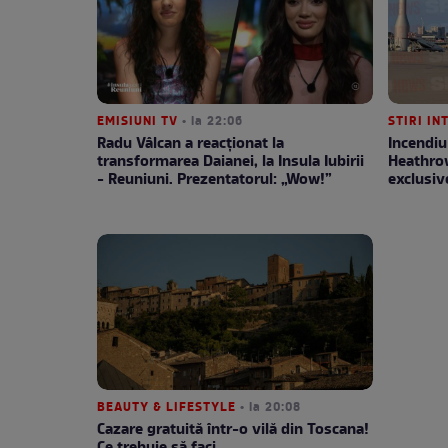
EMISIUNI TV
• la 22:06
STIRI I
Radu Vâlcan a reacționat la
Incendiu
transformarea Daianei, la Insula Iubirii
Heathro
- Reuniuni. Prezentatorul: „Wow!”
exclusiv
BEAUTY & LIFESTYLE
• la 20:08
Cazare gratuită într-o vilă din Toscana!
Ce trebuie să faci