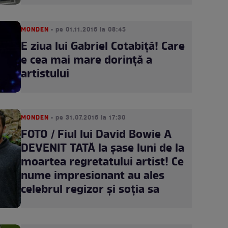
MONDEN
• pe 01.11.2016 la 08:45
E ziua lui Gabriel Cotabiţă! Care
e cea mai mare dorinţă a
artistului
MONDEN
• pe 31.07.2016 la 17:30
FOTO / Fiul lui David Bowie A
DEVENIT TATĂ la şase luni de la
moartea regretatului artist! Ce
nume impresionant au ales
celebrul regizor şi soţia sa