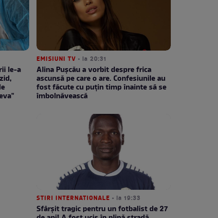
EMISIUNI TV
• la 20:31
ii le-a
Alina Pușcău a vorbit despre frica
zid,
ascunsă pe care o are. Confesiunile au
de
fost făcute cu puțin timp înainte să se
eva"
îmbolnăvească
STIRI INTERNATIONALE
• la 19:33
Sfârșit tragic pentru un fotbalist de 27
de ani! A fost ucis în plină stradă