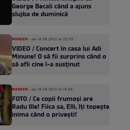
George Becali când a ajuns
slujba de duminică
MONDEN
• pe 19.03.2015 la 22:55
VIDEO / Concert în casa lui Adi
Minune! O să fii surprins când o
să afli cine l-a susţinut
MONDEN
• pe 18.03.2015 la 18:36
FOTO / Ce copii frumoşi are
Radu Ille! Fiica sa, Elli, îţi topeşte
inima când o priveşti!