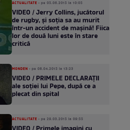
ACTUALITATE
• pe 05.06.2015 la 10:05
VIDEO / Jerry Collins, jucătorul
de rugby, şi soţia sa au murit
într-un accident de maşină! Fiica
lor de două luni este în stare
critică
MONDEN
• pe 08.04.2015 la 13:23
VIDEO / PRIMELE DECLARAŢII
ale soţiei lui Pepe, după ce a
plecat din spital
ACTUALITATE
• pe 29.03.2015 la 09:55
VIDEO / Primele imagini cu