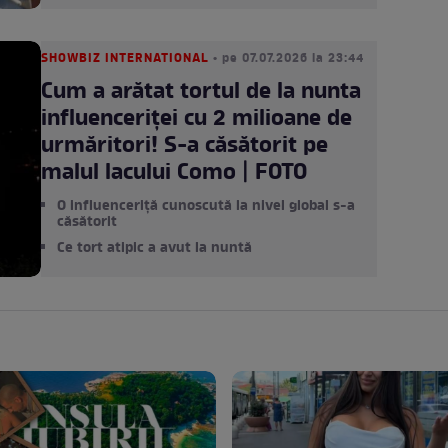
SHOWBIZ INTERNATIONAL
• pe 07.07.2026 la 23:44
Cum a arătat tortul de la nunta
influenceriței cu 2 milioane de
urmăritori! S-a căsătorit pe
malul lacului Como | FOTO
O influenceriță cunoscută la nivel global s-a
căsătorit
Ce tort atipic a avut la nuntă