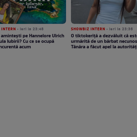
 INTERN
• ieri la 23:48
SHOWBIZ INTERN
• ieri la 23:36
 amintești pe Hannelore Ulrich
O tiktokeriță a dezvăluit că est
ula Iubirii? Cu ce se ocupă
urmărită de un bărbat necunos
oncurentă acum
Tânăra a făcut apel la autorităț