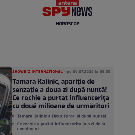
HOROSCOP
SHOWBIZ INTERNATIONAL
• pe 09.07.2026 la 09:59
Tamara Kalinic, apariție de
senzație a doua zi după nuntă!
Ce rochie a purtat influencerița
cu două milioane de urmăritori
Tamara Kalinic a făcut furori și după nuntă!
Ce rochie a purtat influencerița la o zi de la
eveniment