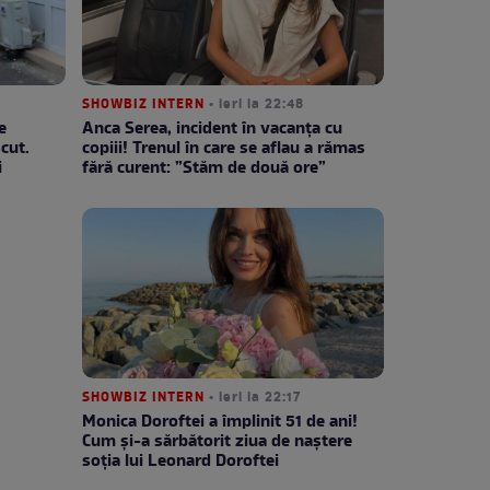
SHOWBIZ INTERN
• ieri la 22:48
e
Anca Serea, incident în vacanța cu
cut.
copiii! Trenul în care se aflau a rămas
i
fără curent: ”Stăm de două ore”
SHOWBIZ INTERN
• ieri la 22:17
Monica Doroftei a împlinit 51 de ani!
Cum și-a sărbătorit ziua de naștere
soția lui Leonard Doroftei