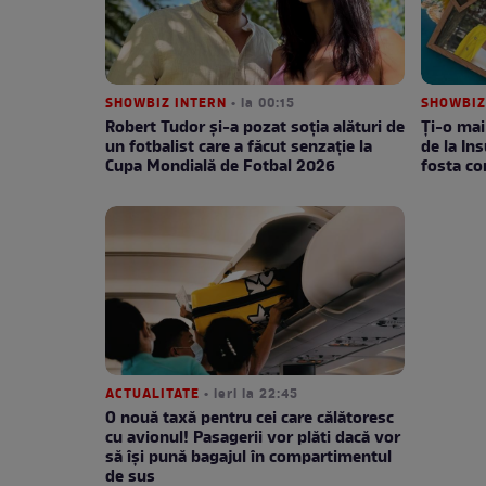
SHOWBIZ INTERN
• la 00:15
SHOWBIZ
Robert Tudor și-a pozat soția alături de
Ți-o mai
un fotbalist care a făcut senzație la
de la Ins
Cupa Mondială de Fotbal 2026
fosta c
ACTUALITATE
• ieri la 22:45
O nouă taxă pentru cei care călătoresc
cu avionul! Pasagerii vor plăti dacă vor
să își pună bagajul în compartimentul
de sus