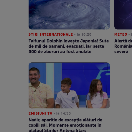
STIRI INTERNATIONALE
• la 16:26
METEO
• 
Taifunul Dolphin lovește Japonia! Sute
Alertă d
de mii de oameni, evacuați, iar peste
România!
500 de zboruri au fost anulate
severă
EMISIUNI TV
• la 14:55
Nadir, apariție de excepție alături de
copiii săi. Momente emoționante în
platoul Știrilor Antena Stars