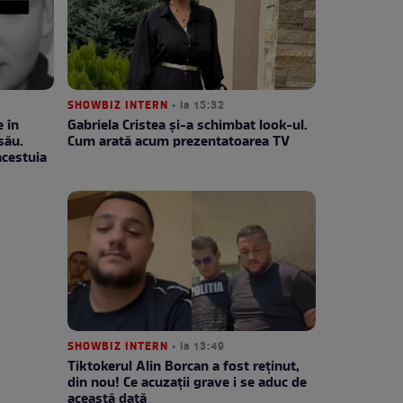
SHOWBIZ INTERN
• la 15:32
 în
Gabriela Cristea și-a schimbat look-ul.
său.
Cum arată acum prezentatoarea TV
acestuia
SHOWBIZ INTERN
• la 13:49
Tiktokerul Alin Borcan a fost reținut,
din nou! Ce acuzații grave i se aduc de
această dată