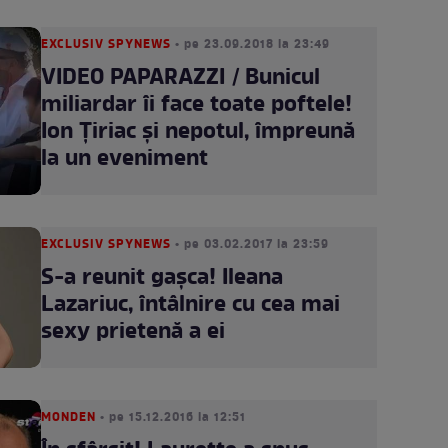
EXCLUSIV SPYNEWS
• pe 23.09.2018 la 23:49
VIDEO PAPARAZZI / Bunicul
miliardar îi face toate poftele!
Ion Ţiriac şi nepotul, împreună
la un eveniment
EXCLUSIV SPYNEWS
• pe 03.02.2017 la 23:59
S-a reunit gașca! Ileana
Lazariuc, întâlnire cu cea mai
sexy prietenă a ei
MONDEN
• pe 15.12.2016 la 12:51