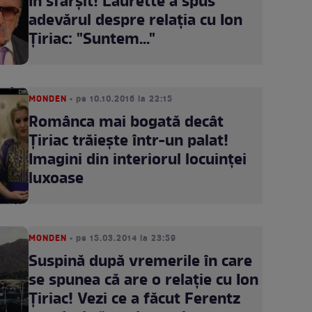
În sfârşit! Laurette a spus
adevărul despre relaţia cu Ion
Ţiriac: "Suntem..."
MONDEN
• pe 10.10.2016 la 22:15
Românca mai bogată decât
Ţiriac trăieşte într-un palat!
Imagini din interiorul locuinţei
luxoase
MONDEN
• pe 15.03.2014 la 23:59
Suspină după vremerile în care
se spunea că are o relaţie cu Ion
Ţiriac! Vezi ce a făcut Ferentz