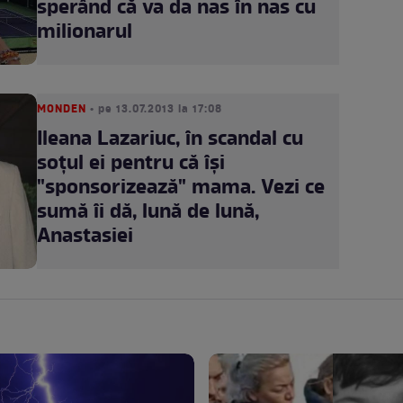
sperând că va da nas în nas cu
milionarul
MONDEN
• pe 13.07.2013 la 17:08
Ileana Lazariuc, în scandal cu
soţul ei pentru că îşi
"sponsorizează" mama. Vezi ce
sumă îi dă, lună de lună,
Anastasiei