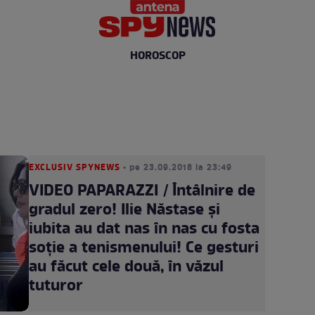
HOROSCOP
EXCLUSIV SPYNEWS
• pe 23.09.2018 la 23:49
VIDEO PAPARAZZI / Întâlnire de
gradul zero! Ilie Năstase şi
iubita au dat nas în nas cu fosta
soţie a tenismenului! Ce gesturi
au făcut cele două, în văzul
tuturor