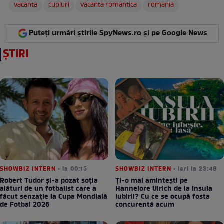
vacanta
cupluri
vacanta romantica
romania
Puteți urmări știrile SpyNews.ro și pe Google News
ȘTIRI
SHOWBIZ INTERN
• la 00:15
SHOWBIZ INTERN
• ieri la 23:48
Robert Tudor și-a pozat soția
Ți-o mai amintești pe
alături de un fotbalist care a
Hannelore Ulrich de la Insula
făcut senzație la Cupa Mondială
Iubirii? Cu ce se ocupă fosta
de Fotbal 2026
concurentă acum