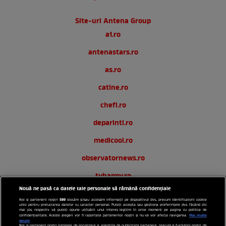
Site-uri Antena Group
a1.ro
antenastars.ro
as.ro
catine.ro
chefi.ro
deparinti.ro
medicool.ro
observatornews.ro
tvhappy.ro
Nouă ne pasă ca datele tale personale să rămână confidențiale
useit.ro
589
Noi și partenerii noștri
stocăm și/sau accesăm informații pe dispozitivul dvs., precum identificatorii cookie
unici pentru prelucrarea datelor cu caracter personal. Puteți accepta sau gestiona preferințele dvs. făcând clic
zutv.ro
mai jos, respectiv vă puteți opune utilizării unui interes legitim în orice moment pe pagina cu politica de
Mai multe
confidențialitate. Aceste alegeri vor fi raportate partenerilor noștri și nu vă vor afecta navigarea.
detalii
Noi si partenerii nostri (retelele de socializare si agentiile de publicitate partenere, precum si furnizorii nostri de