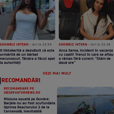
SHOWBIZ INTERN
• ieri la 23:36
SHOWBIZ INTERN
• ieri la 22:48
O tiktokeriță a dezvăluit că este
Anca Serea, incident în vacanța
urmărită de un bărbat
cu copiii! Trenul în care se aflau
necunoscut. Tânăra a făcut apel
a rămas fără curent: ”Stăm de
la autorități
două ore”
VEZI MAI MULT
RECOMANDĂRI
RECOMANDARE PE
OBSERVATORNEWS.RO
Misiune eșuată pe Dunăre:
Barjele nu au fost scufundate.
Oprirea Reactorului 2 de la
Cernavodă, inevitabilă