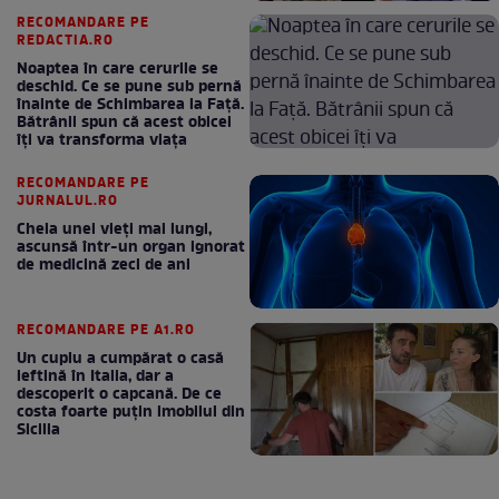
RECOMANDARE PE
REDACTIA.RO
Noaptea în care cerurile se
deschid. Ce se pune sub pernă
înainte de Schimbarea la Față.
Bătrânii spun că acest obicei
îți va transforma viața
RECOMANDARE PE
JURNALUL.RO
Cheia unei vieți mai lungi,
ascunsă într-un organ ignorat
de medicină zeci de ani
RECOMANDARE PE A1.RO
Un cuplu a cumpărat o casă
ieftină în Italia, dar a
descoperit o capcană. De ce
costa foarte puțin imobilul din
Sicilia