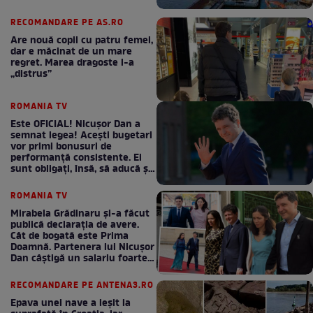
RECOMANDARE PE AS.RO
Are nouă copii cu patru femei,
dar e măcinat de un mare
regret. Marea dragoste l-a
„distrus”
ROMANIA TV
Este OFICIAL! Nicușor Dan a
semnat legea! Acești bugetari
vor primi bonusuri de
performanță consistente. Ei
sunt obligați, însă, să aducă și
bani la bugetul de stat
ROMANIA TV
Mirabela Grădinaru și-a făcut
publică declarația de avere.
Cât de bogată este Prima
Doamnă. Partenera lui Nicușor
Dan câștigă un salariu foarte
bun în fiecare lună!
RECOMANDARE PE ANTENA3.RO
Epava unei nave a ieșit la