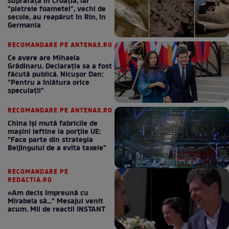
suprafață în Croația, iar
"pietrele foametei", vechi de
secole, au reapărut în Rin, în
Germania
RECOMANDARE PE ANTENA3.RO
Ce avere are Mihaela
Grădinaru. Declarația sa a fost
făcută publică. Nicușor Dan:
"Pentru a înlătura orice
speculații"
RECOMANDARE PE ANTENA3.RO
China își mută fabricile de
mașini ieftine la porțile UE:
"Face parte din strategia
Beijingului de a evita taxele"
RECOMANDARE PE
REDACTIA.RO
«Am decis împreună cu
Mirabela să..." Mesajul venit
acum. Mii de reactii INSTANT