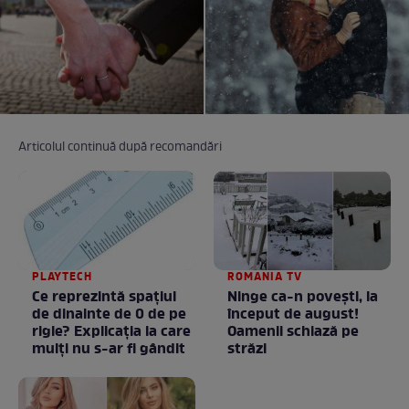
Articolul continuă după recomandări
PLAYTECH
ROMANIA TV
Ce reprezintă spaţiul
Ninge ca-n povești, la
de dinainte de 0 de pe
început de august!
rigle? Explicaţia la care
Oamenii schiază pe
mulţi nu s-ar fi gândit
străzi