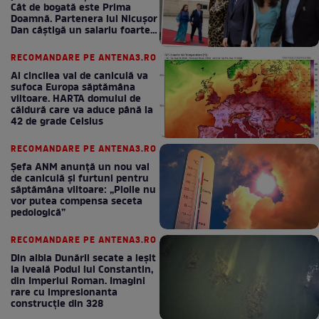
Cât de bogată este Prima
Doamnă. Partenera lui Nicușor
Dan câștigă un salariu foarte
bun în fiecare lună!
RECOMANDARE PE ANTENA3.RO
Al cincilea val de caniculă va
sufoca Europa săptămâna
viitoare. HARTA domului de
căldură care va aduce până la
42 de grade Celsius
RECOMANDARE PE ANTENA3.RO
Șefa ANM anunță un nou val
de caniculă și furtuni pentru
săptămâna viitoare: „Ploile nu
vor putea compensa seceta
pedologică”
RECOMANDARE PE ANTENA3.RO
Din albia Dunării secate a ieșit
la iveală Podul lui Constantin,
din Imperiul Roman. Imagini
rare cu impresionanta
construcție din 328