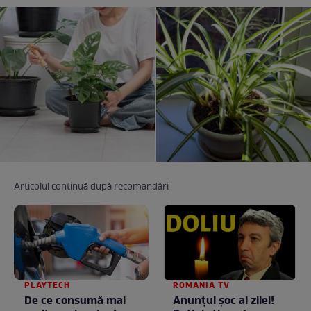
Articolul continuă după recomandări
PLAYTECH
ROMANIA TV
De ce consumă mai
Anunţul şoc al zilei!