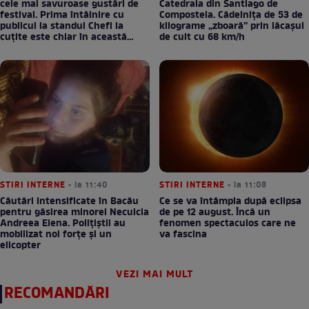
cele mai savuroase gustări de
Catedrala din Santiago de
festival. Prima întâlnire cu
Compostela. Cădelnița de 53 de
publicul la standul Chefi la
kilograme „zboară” prin lăcașul
cuțite este chiar în această
de cult cu 68 km/h
seară!
STIRI INTERNE
• la 11:40
STIRI INTERNE
• la 11:08
Căutări intensificate în Bacău
Ce se va întâmpla după eclipsa
pentru găsirea minorei Neculcia
de pe 12 august. Încă un
Andreea Elena. Polițiștii au
fenomen spectaculos care ne
mobilizat noi forțe și un
va fascina
elicopter
VEZI MAI MULT
RECOMANDĂRI