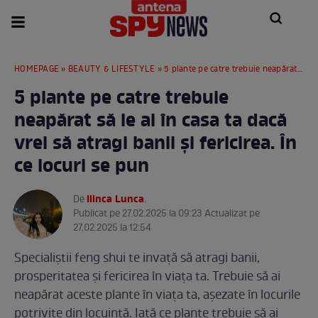
HOMEPAGE
»
BEAUTY & LIFESTYLE
» 5 plante pe catre trebuie neapărat să le ai în casa ta dacă vrei să atragi banii și fericirea. În ce locuri se pun
5 plante pe catre trebuie
neapărat să le ai în casa ta dacă
vrei să atragi banii și fericirea. În
ce locuri se pun
Ilinca Lunca
De
.
Publicat pe 27.02.2025 la 09:23 Actualizat pe
27.02.2025 la 12:54
Specialiștii feng shui te invață să atragi banii,
prosperitatea și fericirea în viața ta. Trebuie să ai
neapărat aceste plante în viața ta, așezate în locurile
potrivite din locuință. Iată ce plante trebuie să ai