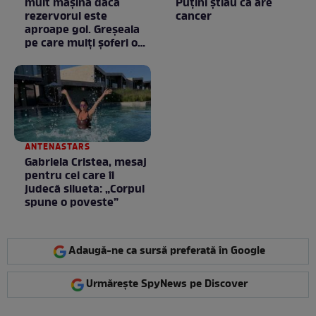
mult mașina dacă
Puţini ştiau că are
rezervorul este
cancer
aproape gol. Greșeala
pe care mulți șoferi o
fac fără să știe
ANTENASTARS
Gabriela Cristea, mesaj
pentru cei care îi
judecă silueta: „Corpul
spune o poveste”
Adaugă-ne ca sursă preferată în Google
Urmărește SpyNews pe Discover