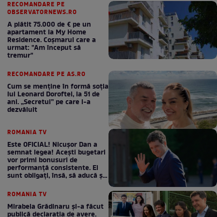
RECOMANDARE PE
OBSERVATORNEWS.RO
A plătit 75.000 de € pe un
apartament la My Home
Residence. Coşmarul care a
urmat: "Am început să
tremur"
RECOMANDARE PE AS.RO
Cum se menţine în formă soţia
lui Leonard Doroftei, la 51 de
ani. „Secretul” pe care l-a
dezvăluit
ROMANIA TV
Este OFICIAL! Nicușor Dan a
semnat legea! Acești bugetari
vor primi bonusuri de
performanță consistente. Ei
sunt obligați, însă, să aducă și
bani la bugetul de stat
ROMANIA TV
Mirabela Grădinaru și-a făcut
publică declarația de avere.