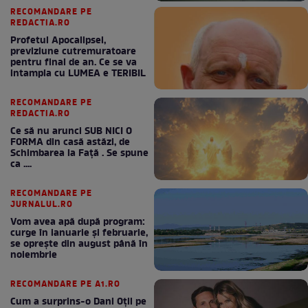
RECOMANDARE PE
REDACTIA.RO
Profetul Apocalipsei,
previziune cutremuratoare
pentru final de an. Ce se va
intampla cu LUMEA e TERIBIL
RECOMANDARE PE
REDACTIA.RO
Ce să nu arunci SUB NICI O
FORMA din casă astăzi, de
Schimbarea la Față . Se spune
ca ....
RECOMANDARE PE
JURNALUL.RO
Vom avea apă după program:
curge în ianuarie și februarie,
se oprește din august până în
noiembrie
RECOMANDARE PE A1.RO
Cum a surprins-o Dani Oțil pe