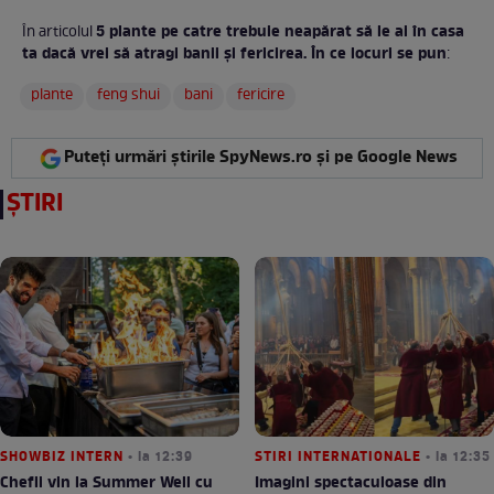
5 plante pe catre trebuie neapărat să le ai în casa
În articolul
ta dacă vrei să atragi banii și fericirea. În ce locuri se pun
:
plante
feng shui
bani
fericire
Puteți urmări știrile SpyNews.ro și pe Google News
ȘTIRI
SHOWBIZ INTERN
• la 12:39
STIRI INTERNATIONALE
• la 12:35
Chefii vin la Summer Well cu
Imagini spectaculoase din