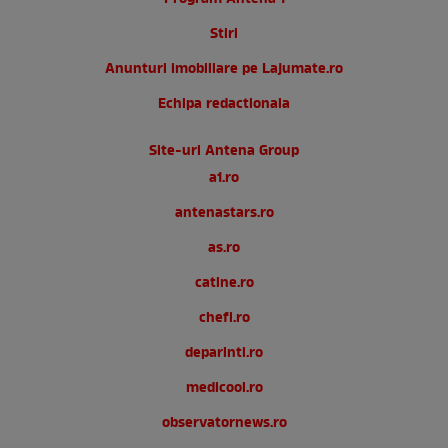
Stiri
Anunturi imobiliare pe Lajumate.ro
Echipa redactionala
Site-uri Antena Group
a1.ro
antenastars.ro
as.ro
catine.ro
chefi.ro
deparinti.ro
medicool.ro
observatornews.ro