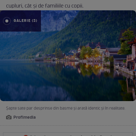
cupluri, cât și de familiile cu copii.
GALERIE (5)
Șapte sate par desprinse din basme și arată identic și în realitate.
Profimedia