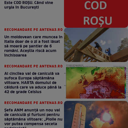
Este COD ROŞU. Când vine
urgia în Bucureşti
RECOMANDARE PE ANTENA3.RO
Un moldovean care muncea în
Italia doar de o zi a fost lăsat
să moară pe şantier de 6
români. Aceștia riscă acum
închisoarea
RECOMANDARE PE ANTENA3.RO
Al cincilea val de caniculă va
sufoca Europa săptămâna
viitoare. HARTA domului de
căldură care va aduce până la
42 de grade Celsius
RECOMANDARE PE ANTENA3.RO
Șefa ANM anunță un nou val
de caniculă și furtuni pentru
săptămâna viitoare: „Ploile nu
vor putea compensa seceta