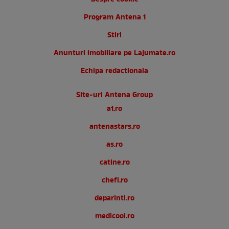
Program Antena 1
Stiri
Anunturi imobiliare pe Lajumate.ro
Echipa redactionala
Site-uri Antena Group
a1.ro
antenastars.ro
as.ro
catine.ro
chefi.ro
deparinti.ro
medicool.ro