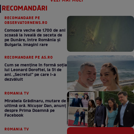
VEZI MAI MULT
RECOMANDĂRI
RECOMANDARE PE
OBSERVATORNEWS.RO
Comoara veche de 1.700 de ani
scoasă la iveală de seceta de
pe Dunăre, între România şi
Bulgaria. Imagini rare
RECOMANDARE PE AS.RO
Cum se menţine în formă soţia
lui Leonard Doroftei, la 51 de
ani. „Secretul” pe care l-a
dezvăluit
ROMANIA TV
Mirabela Grădinaru, mutare de
ultimă oră. Nicuşor Dan, anunţ
despre Prima Doamnă pe
Facebook
ROMANIA TV