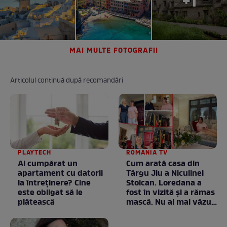
+1
MAI MULTE FOTOGRAFII
Articolul continuă după recomandări
PLAYTECH
ROMANIA TV
Ai cumpărat un
Cum arată casa din
apartament cu datorii
Târgu Jiu a Niculinei
la întreținere? Cine
Stoican. Loredana a
este obligat să le
fost în vizită și a rămas
plătească
mască. Nu ai mai văzut
la nimeni așa ceva:
Fără cuvinte / VIDEO