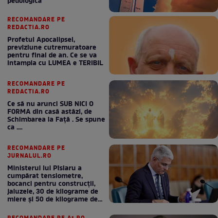
pedologică”
RECOMANDARE PE
REDACTIA.RO
Profetul Apocalipsei,
previziune cutremuratoare
pentru final de an. Ce se va
intampla cu LUMEA e TERIBIL
RECOMANDARE PE
REDACTIA.RO
Ce să nu arunci SUB NICI O
FORMA din casă astăzi, de
Schimbarea la Față . Se spune
ca ....
RECOMANDARE PE
JURNALUL.RO
Ministerul lui Pîslaru a
cumpărat tensiometre,
bocanci pentru construcții,
jaluzele, 30 de kilograme de
miere și 50 de kilograme de
cafea