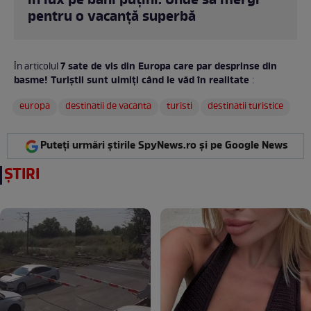
în lux pe bani puțini. Unde să mergi
pentru o vacanță superbă
7 sate de vis din Europa care par desprinse din
În articolul
basme! Turiștii sunt uimiți când le văd în realitate
:
europa
destinatii de vacanta
turisti
destinatii turistice
Puteți urmări știrile SpyNews.ro și pe Google News
ȘTIRI