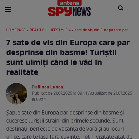
HOMEPAGE
»
BEAUTY & LIFESTYLE
» 7 sate de vis din Europa care par desprinse din basme! Turiștii sunt uimiți când le văd în realitate
7 sate de vis din Europa care par
desprinse din basme! Turiștii
sunt uimiți când le văd în
realitate
Ilinca Lunca
De
.
Publicat pe 21.07.2025 la 09:14 Actualizat pe 21.07.2025
la 09:14
Șapte sate din Europa par desprinse din basme și
cuceresc turiștii străini din primele secunde. Sunt
destinații perfecte de vacanță de vară și au locuri
unice, care te lasă fără cuvinte. Pot fi vizitate atât de