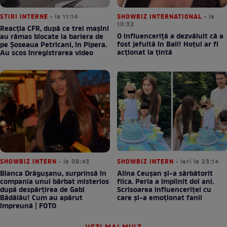
STIRI INTERNE
• la 11:14
SHOWBIZ INTERNATIONAL
• la
10:32
Reacția CFR, după ce trei mașini
O influenceriță a dezvăluit că a
au rămas blocate la bariera de
fost jefuită în Bali! Hoțul ar fi
pe Șoseaua Petricani, în Pipera.
acționat la țintă
Au scos înregistrarea video
SHOWBIZ INTERN
• la 09:43
SHOWBIZ INTERN
• ieri la 23:14
Bianca Drăgușanu, surprinsă în
Alina Ceușan și-a sărbătorit
compania unui bărbat misterios
fiica. Perla a împlinit doi ani.
după despărțirea de Gabi
Scrisoarea influenceriței cu
Bădălău! Cum au apărut
care și-a emoționat fanii
împreună | FOTO