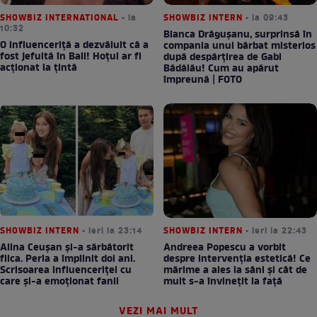
SHOWBIZ INTERNATIONAL
• la
SHOWBIZ INTERN
• la 09:43
10:32
Bianca Drăgușanu, surprinsă în
O influenceriță a dezvăluit că a
compania unui bărbat misterios
fost jefuită în Bali! Hoțul ar fi
după despărțirea de Gabi
acționat la țintă
Bădălău! Cum au apărut
împreună | FOTO
SHOWBIZ INTERN
• ieri la 23:14
SHOWBIZ INTERN
• ieri la 22:43
Alina Ceușan și-a sărbătorit
Andreea Popescu a vorbit
fiica. Perla a împlinit doi ani.
despre intervenția estetică! Ce
Scrisoarea influenceriței cu
mărime a ales la sâni și cât de
care și-a emoționat fanii
mult s-a învinețit la față
VEZI MAI MULT