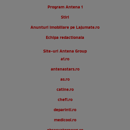
Program Antena 1
Stiri
Anunturi imobiliare pe Lajumate.ro
Echipa redactionala
Site-uri Antena Group
a1.ro
antenastars.ro
as.ro
catine.ro
chefi.ro
deparinti.ro
medicool.ro