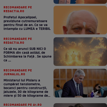
RECOMANDARE PE
REDACTIA.RO
Profetul Apocalipsei,
previziune cutremuratoare
pentru final de an. Ce se va
intampla cu LUMEA e TERIBIL
RECOMANDARE PE
REDACTIA.RO
Ce să nu arunci SUB NICI O
FORMA din casă astăzi, de
Schimbarea la Față . Se spune
ca ....
RECOMANDARE PE
JURNALUL.RO
Ministerul lui Pîslaru a
cumpărat tensiometre,
bocanci pentru construcții,
jaluzele, 30 de kilograme de
miere și 50 de kilograme de
cafea
RECOMANDARE PE A1.RO