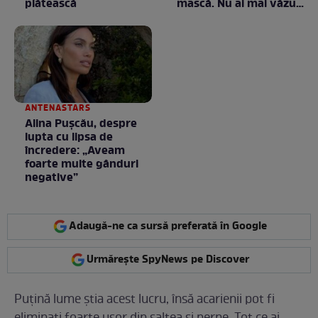
plătească
mască. Nu ai mai văzut
la nimeni așa ceva:
Fără cuvinte / VIDEO
ANTENASTARS
Alina Pușcău, despre
lupta cu lipsa de
încredere: „Aveam
foarte multe gânduri
negative”
Adaugă-ne ca sursă preferată în Google
Urmărește SpyNews pe Discover
Puțină lume știa acest lucru, însă acarienii pot fi