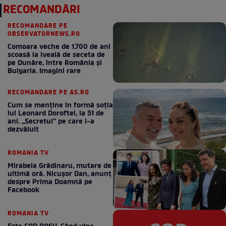
RECOMANDĂRI
RECOMANDARE PE
OBSERVATORNEWS.RO
Comoara veche de 1.700 de ani
scoasă la iveală de seceta de
pe Dunăre, între România şi
Bulgaria. Imagini rare
RECOMANDARE PE AS.RO
Cum se menţine în formă soţia
lui Leonard Doroftei, la 51 de
ani. „Secretul” pe care l-a
dezvăluit
ROMANIA TV
Mirabela Grădinaru, mutare de
ultimă oră. Nicuşor Dan, anunţ
despre Prima Doamnă pe
Facebook
ROMANIA TV