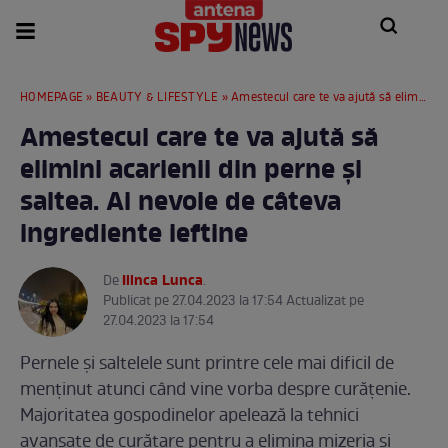
HOMEPAGE
»
BEAUTY & LIFESTYLE
» Amestecul care te va ajută să elimini acarienii din perne și saltea. Ai nevoie de câteva ingrediente ieftine
Amestecul care te va ajută să
elimini acarienii din perne și
saltea. Ai nevoie de câteva
ingrediente ieftine
Ilinca Lunca
De
.
Publicat pe 27.04.2023 la 17:54 Actualizat pe
27.04.2023 la 17:54
Pernele și saltelele sunt printre cele mai dificil de
menținut atunci când vine vorba despre curățenie.
Majoritatea gospodinelor apelează la tehnici
avansate de curățare pentru a elimina mizeria și