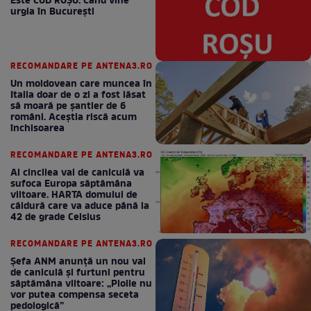
Este COD ROŞU. Când vine
urgia în Bucureşti
RECOMANDARE PE ANTENA3.RO
Un moldovean care muncea în
Italia doar de o zi a fost lăsat
să moară pe şantier de 6
români. Aceștia riscă acum
închisoarea
RECOMANDARE PE ANTENA3.RO
Al cincilea val de caniculă va
sufoca Europa săptămâna
viitoare. HARTA domului de
căldură care va aduce până la
42 de grade Celsius
RECOMANDARE PE ANTENA3.RO
Șefa ANM anunță un nou val
de caniculă și furtuni pentru
săptămâna viitoare: „Ploile nu
vor putea compensa seceta
pedologică”