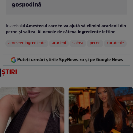
gospodină
Amestecul care te va ajută să elimini acarienii din
În articolul
perne și saltea. Ai nevoie de câteva ingrediente ieftine
:
amestec ingrediente
acarieni
saltea
perne
curatenie
Puteți urmări știrile SpyNews.ro și pe Google News
ȘTIRI