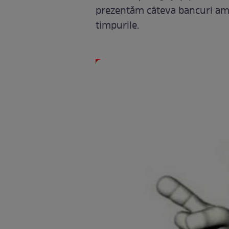
prezentăm câteva bancuri amuz
timpurile.