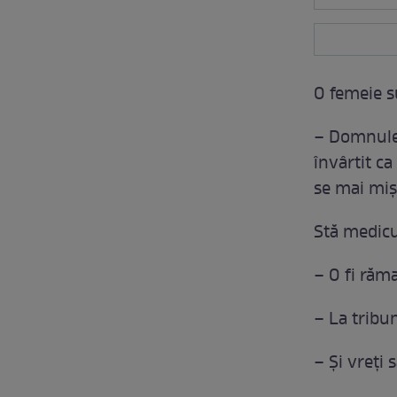
O femeie s
– Domnule 
învârtit c
se mai miş
Stă medicu
– O fi răm
– La tribun
– Şi vreţi 