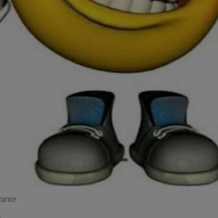
zante
k