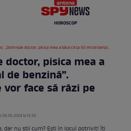
HOROSCOP
„Domnule doctor, pisica mea a băut circa 50 ml de benzină”. Glumele care te vor face să râzi pe cinste
 doctor, pisica mea a
l de benzină”.
 vor face să râzi pe
e 09.05.2024 la 15:55
, dar nu știi cum? Ești în locul potrivit! Îți