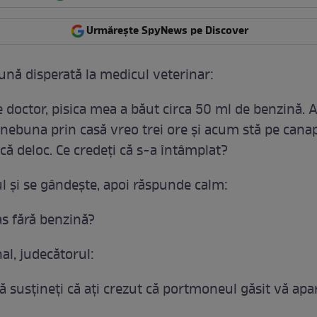
Urmărește SpyNews pe Discover
ună disperată la medicul veterinar:
doctor, pisica mea a băut circa 50 ml de benzină. A
a nebuna prin casă vreo trei ore şi acum stă pe cana
că deloc. Ce credeţi că s-a întâmplat?
l şi se gândeşte, apoi răspunde calm:
as fără benzină?
al, judecătorul:
să susţineţi că aţi crezut că portmoneul găsit vă apa