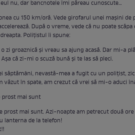
ul nu, dar bancnotele îmi păreau cunoscute…
onea cu 150 km/oră. Vede girofarul unei maşini de po
 accelerează. După o vreme, vede că nu poate scăpa d
 dreapta. Poliţistul îi spune:
o zi groaznică şi vreau sa ajung acasă. Dar mi-a pl
Aşa că zi-mi o scuză bună şi te las să pleci.
i săptămâni, nevastă-mea a fugit cu un poliţist, zic
 văzut în spate, am crezut că vrei să mi-o aduci în
e prost mai sunt
are prost mai sunt. Azi-noapte am petrecut două or
u lanterna de la telefon!
!!