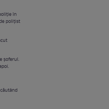
liţie în
e poliţist
ăcut
e şoferul.
apoi.
e căutând