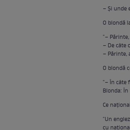
– Și unde 
O blondă l
"– Părinte
– De câte o
– Părinte,
O blondă 
"– În câte 
Blonda: În 
Ce naționa
"Un englez
cu naționa