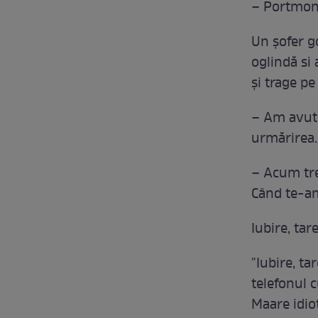
– Portmone
Un şofer g
oglindă si
şi trage pe
– Am avut 
urmărirea. 
– Acum tre
Când te-am
Iubire, tar
"Iubire, t
telefonul c
Maare idiot