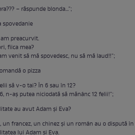
era??? – răspunde blonda…";
a spovedanie
, am preacurvit.
ri, fiica mea?
 am venit să mă spovedesc, nu să mă laud!!";
comandă o pizza
felii să v-o tai? În 6 sau în 12?
6, n-aș putea niciodată să mănânc 12 felii!";
litate au avut Adam și Eva?
, un francez, un chinez și un român au o dispută în
litatea lui Adam si Eva.