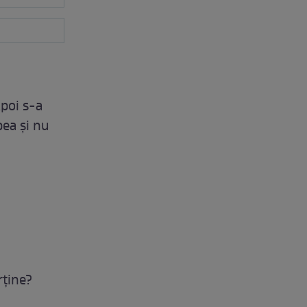
poi s-a
pea şi nu
rţine?