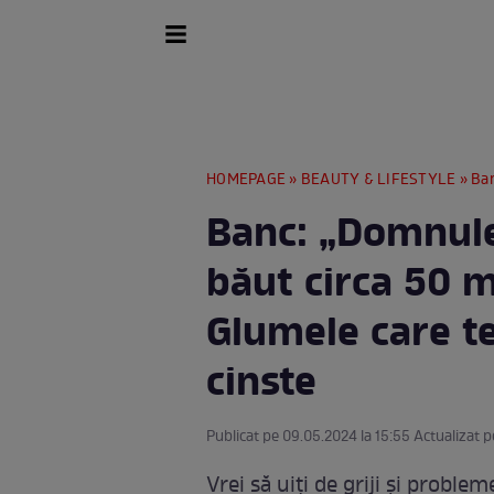
HOMEPAGE
»
BEAUTY & LIFESTYLE
» Banc: 
Banc: „Domnule
băut circa 50 m
Glumele care te
cinste
Publicat pe 09.05.2024 la 15:55 Actualizat p
Vrei să uiți de griji și probleme