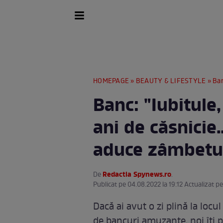
HOMEPAGE
»
BEAUTY & LIFESTYLE
» Banc:
Banc: "Iubitule
ani de căsnicie
aduce zâmbetu
Redactia Spynews.ro
De
.
Publicat pe 04.08.2022 la 19:12 Actualizat pe
Dacă ai avut o zi plină la locu
de bancuri amuzante, noi îți 