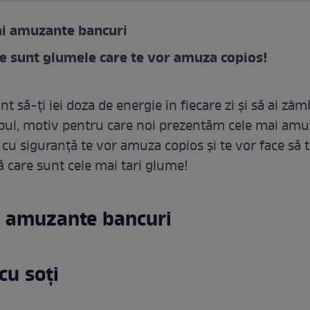
ai amuzante bancuri
re sunt glumele care te vor amuza copios!
t să-ți iei doza de energie în fiecare zi și să ai zâ
pul, motiv pentru care noi prezentăm cele mai am
cu siguranță te vor amuza copios și te vor face să t
ă care sunt cele mai tari glume!
i amuzante bancuri
cu soți