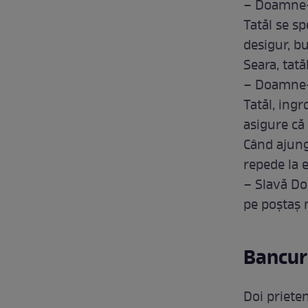
– Doamne-d
Tatăl se s
desigur, b
Seara, tată
– Doamne-d
Tatăl, ing
asigure că 
Când ajung
repede la e
– Slavă Do
pe poștaș m
Bancuri
Doi prieten