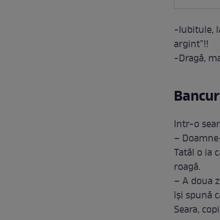
-Iubitule,
argint”!!
-Dragă, ma
Bancuri
Intr-o sear
– Doamne-d
Tatăl o ia 
roagă.
– A doua zi
își spună c
Seara, copi