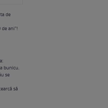
ta de
 de ani”!
a:
a bunicu.
ău se
ncearcă să