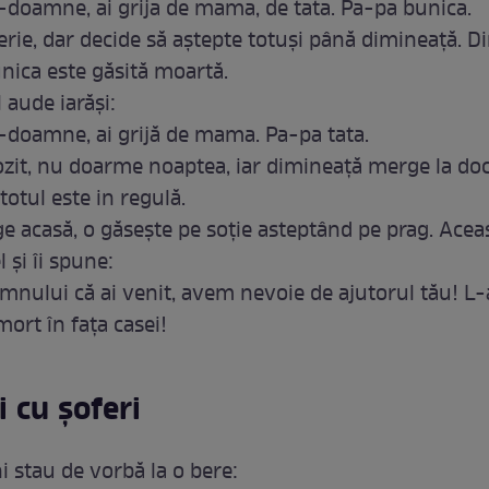
oamne, ai grija de mama, de tata. Pa-pa bunica.
perie, dar decide să aștepte totuși până dimineață. D
unica este găsită moartă.
l aude iarăși:
oamne, ai grijă de mama. Pa-pa tata.
rozit, nu doarme noaptea, iar dimineață merge la doc
totul este in regulă.
e acasă, o găsește pe soție asteptând pe prag. Acea
l și îi spune:
mnului că ai venit, avem nevoie de ajutorul tău! L
ort în fața casei!
 cu șoferi
i stau de vorbă la o bere: