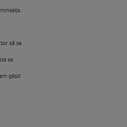
imineața,
tor să se
sta se
-am găsit