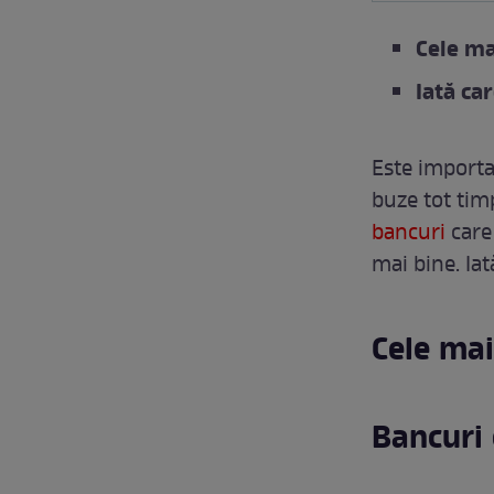
Cele m
Iată ca
Este importan
buze tot tim
bancuri
care 
mai bine. Iat
Cele ma
Bancuri 