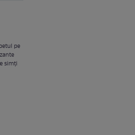
mbetul pe
uzante
e simți