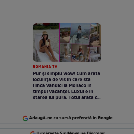
ROMANIA TV
Pur și simplu wow! Cum arată
locuința de vis în care stă
Ilinca Vandici la Monaco în
timpul vacanței. Luxul e în
starea lui pură. Totul arată ca
în filme! / GALERIE FOTO
Adaugă-ne ca sursă preferată în Google
Urmărește SpyNews pe Discover