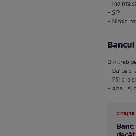
- Înainte 
- Și?
- Nimic, to
Bancul 
O întreb p
- Da' ce s
- Păi s-a s
- Aha... și
CITEȘTE 
Banc:
decât 