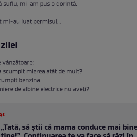
să suflu, mi-am pus o dorintă.
t mi-au luat permisul...
zilei
e vânzătoare:
-a scumpit mierea atât de mult?
cumpit benzina...
 miere de albine electrice nu aveți?
ȘI:
 „Tată, să ştii că mama conduce mai bin
tine!”. Continuarea te va face să râzi în