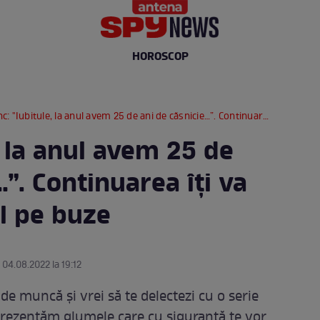
HOROSCOP
 "Iubitule, la anul avem 25 de ani de căsnicie…”. Continuarea îți va aduce zâmbetul pe buze
, la anul avem 25 de
…”. Continuarea îți va
l pe buze
 04.08.2022 la 19:12
l de muncă și vrei să te delectezi cu o serie
prezentăm glumele care cu siguranță te vor