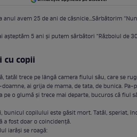
 la anul avem 25 de ani de căsnicie…Sărbătorim “Nun
i așteptăm 5 ani și putem sărbători “Războiul de 30
 cu copii
ă, tatăl trece pe lângă camera fiului său, care se rug
oamne, ai grija de mama, de tata, de bunica. Pa-p
ca pe o glumă și trece mai departe, bucuros că fiul s
, bunicul copilului este găsit mort. Tatăl, speriat, î
ă a fost doar o coincidență.
lul iarăși se roagă: