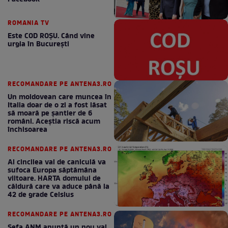
ROMANIA TV
Este COD ROŞU. Când vine
urgia în Bucureşti
RECOMANDARE PE ANTENA3.RO
Un moldovean care muncea în
Italia doar de o zi a fost lăsat
să moară pe şantier de 6
români. Aceștia riscă acum
închisoarea
RECOMANDARE PE ANTENA3.RO
Al cincilea val de caniculă va
sufoca Europa săptămâna
viitoare. HARTA domului de
căldură care va aduce până la
42 de grade Celsius
RECOMANDARE PE ANTENA3.RO
Șefa ANM anunță un nou val