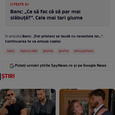
CITEȘTE ȘI:
Banc: „Ce să fac că să par mai
slăbuță?”. Cele mai tari glume
Banc: „Trei prieteni se laudă cu nevestele lor...”.
În articolul
Continuarea te va amuza copios
:
banc
bancul zilei
gluma
glume
amuzament
Puteți urmări știrile SpyNews.ro și pe Google News
ȘTIRI