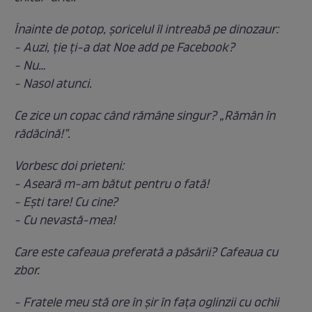
Înainte de potop, şoricelul îl intreabă pe dinozaur:
- Auzi, ţie ţi-a dat Noe add pe Facebook?
- Nu…
- Nasol atunci.
Ce zice un copac când rămâne singur? „Rămân în
rădăcină!”.
Vorbesc doi prieteni:
- Aseară m-am bătut pentru o fată!
- Ești tare! Cu cine?
- Cu nevastă-mea!
Care este cafeaua preferată a păsării? Cafeaua cu
zbor.
- Fratele meu stă ore în şir în faţa oglinzii cu ochii