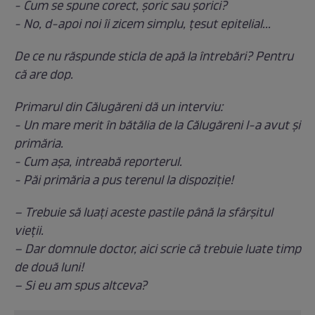
- Cum se spune corect, șoric sau șorici?
- No, d-apoi noi îi zicem simplu, țesut epitelial...
De ce nu răspunde sticla de apă la întrebări? Pentru
că are dop.
Primarul din Călugăreni dă un interviu:
- Un mare merit în bătălia de la Călugăreni l-a avut și
primăria.
- Cum așa, intreabă reporterul.
- Păi primăria a pus terenul la dispoziție!
– Trebuie să luați aceste pastile până la sfârșitul
vieții.
– Dar domnule doctor, aici scrie că trebuie luate timp
de două luni!
– Si eu am spus altceva?