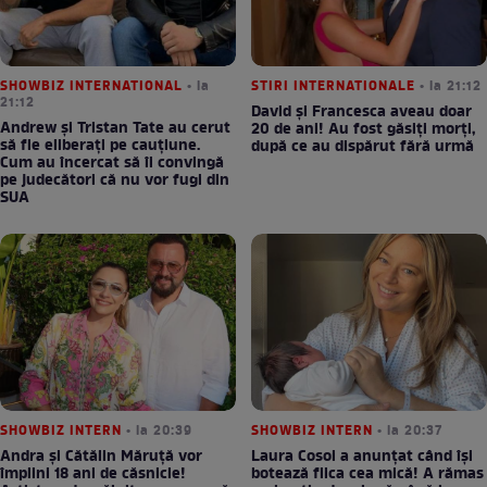
SHOWBIZ INTERNATIONAL
• la
STIRI INTERNATIONALE
• la 21:12
21:12
David și Francesca aveau doar
Andrew și Tristan Tate au cerut
20 de ani! Au fost găsiți morți,
să fie eliberați pe cauțiune.
după ce au dispărut fără urmă
Cum au încercat să îi convingă
pe judecători că nu vor fugi din
SUA
SHOWBIZ INTERN
• la 20:39
SHOWBIZ INTERN
• la 20:37
Andra și Cătălin Măruță vor
Laura Cosoi a anunțat când își
împlini 18 ani de căsnicie!
botează fiica cea mică! A rămas