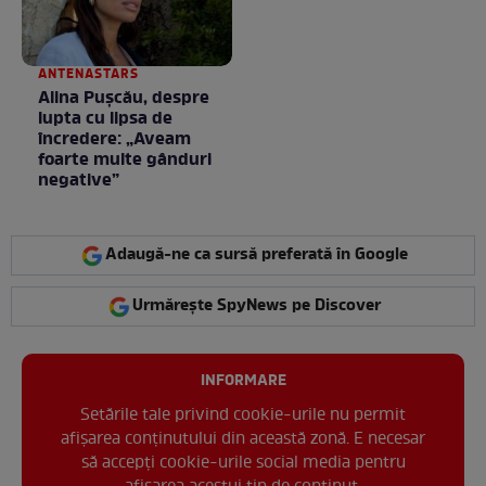
ANTENASTARS
Alina Pușcău, despre
lupta cu lipsa de
încredere: „Aveam
foarte multe gânduri
negative”
Adaugă-ne ca sursă preferată în Google
Urmărește SpyNews pe Discover
INFORMARE
Setările tale privind cookie-urile nu permit
afișarea conținutului din această zonă. E necesar
să accepți cookie-urile social media pentru