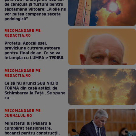
de caniculă și furtuni pentru
săptămâna viitoare: „Ploile nu
vor putea compensa seceta
pedologică”
RECOMANDARE PE
REDACTIA.RO
Profetul Apocalipsei,
previziune cutremuratoare
pentru final de an. Ce se va
intampla cu LUMEA e TERIBIL
RECOMANDARE PE
REDACTIA.RO
Ce să nu arunci SUB NICI O
FORMA din casă astăzi, de
Schimbarea la Față . Se spune
ca ....
RECOMANDARE PE
JURNALUL.RO
Ministerul lui Pîslaru a
cumpărat tensiometre,
bocanci pentru construcții,