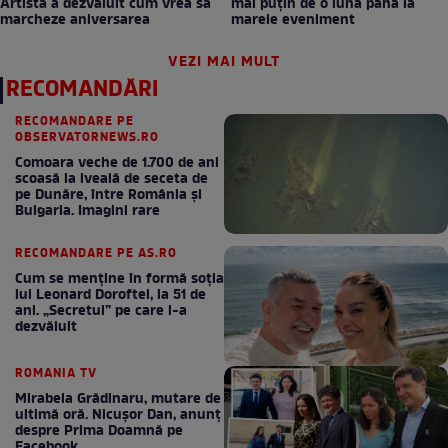
Artista a dezvăluit cum vrea să
mai puțin de o lună până la
marcheze aniversarea
marele eveniment
VEZI MAI MULT
RECOMANDĂRI
RECOMANDARE PE
OBSERVATORNEWS.RO
Comoara veche de 1.700 de ani
scoasă la iveală de seceta de
pe Dunăre, între România şi
Bulgaria. Imagini rare
RECOMANDARE PE AS.RO
Cum se menţine în formă soţia
lui Leonard Doroftei, la 51 de
ani. „Secretul” pe care l-a
dezvăluit
ROMANIA TV
Mirabela Grădinaru, mutare de
ultimă oră. Nicuşor Dan, anunţ
despre Prima Doamnă pe
Facebook