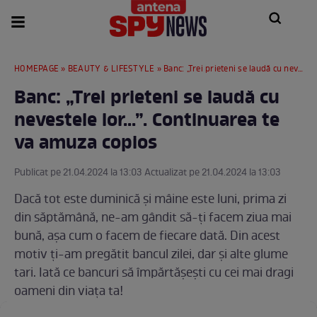
HOMEPAGE
»
BEAUTY & LIFESTYLE
» Banc: „Trei prieteni se laudă cu nevestele lor...”. Continuarea te va amuza copios
Banc: „Trei prieteni se laudă cu
nevestele lor...”. Continuarea te
va amuza copios
Publicat pe 21.04.2024 la 13:03 Actualizat pe 21.04.2024 la 13:03
Dacă tot este duminică și mâine este luni, prima zi
din săptămână, ne-am gândit să-ți facem ziua mai
bună, așa cum o facem de fiecare dată. Din acest
motiv ți-am pregătit bancul zilei, dar și alte glume
tari. Iată ce bancuri să împărtășești cu cei mai dragi
oameni din viața ta!