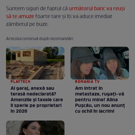
Suntem siguri de faptul că
următorul banc va reuși
să te amuze
foarte tare și îți va aduce imediat
zâmbetul pe buze.
Articolul continuă după recomandări
PLAYTECH
ROMANIA TV
Ai garaj, anexă sau
Am intrat în
terasă nedeclarată?
metastaze, rugaţi-vă
Amenzile și taxele care
pentru mine! Alina
îi sperie pe proprietari
Puşcău, un nou anunţ
în 2026
cu ochii în lacrimi