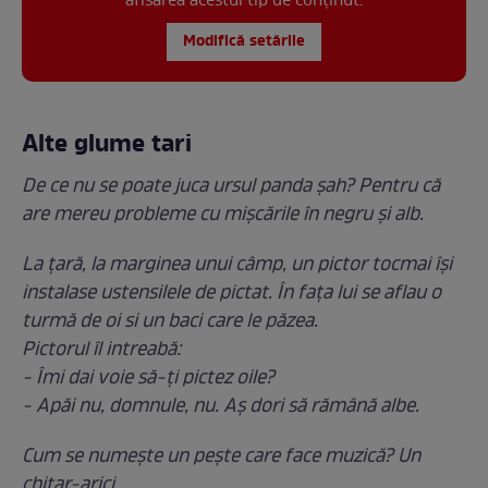
afisarea acestui tip de conținut.
Modifică setările
Alte glume tari
De ce nu se poate juca ursul panda șah? Pentru că
are mereu probleme cu mișcările în negru și alb.
La ţară, la marginea unui câmp, un pictor tocmai îşi
instalase ustensilele de pictat. În faţa lui se aflau o
turmă de oi si un baci care le păzea.
Pictorul îl intreabă:
- Îmi dai voie să-ţi pictez oile?
- Apăi nu, domnule, nu. Aş dori să rămână albe.
Cum se numește un pește care face muzică? Un
chitar-arici.