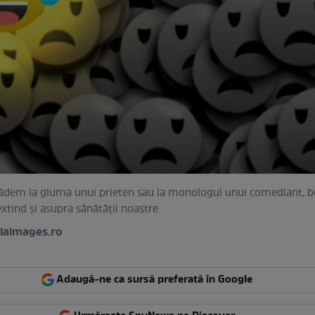
âdem la gluma unui prieten sau la monologul unui comediant, be
xtind și asupra sănătății noastre
iaimages.ro
Adaugă-ne ca sursă preferată în Google