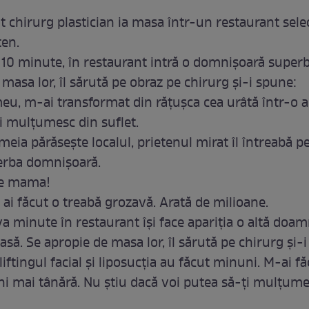
 chirurg plastician ia masa într-un restaurant selec
ten.
10 minute, în restaurant intră o domnişoară superb
masa lor, îl sărută pe obraz pe chirurg şi-i spune:
eu, m-ai transformat din răţuşca cea urâtă într-o 
ţi mulţumesc din suflet.
eia părăseşte localul, prietenul mirat îl întreabă p
erba domnişoară.
 e mama!
 ai făcut o treabă grozavă. Arată de milioane.
a minute în restaurant îşi face apariţia o altă doa
să. Se apropie de masa lor, îl sărută pe chirurg şi-
 liftingul facial şi liposucţia au făcut minuni. M-ai fă
ni mai tânără. Nu ştiu dacă voi putea să-ţi mulţum