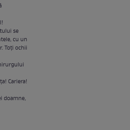
ă
l!
tului se
tele, cu un
. Toţi ochii
hirurgului
ţa! Cariera!
ei doamne,