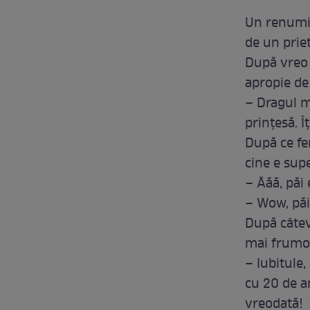
Un renumit
de un prie
După vreo 
apropie de 
– Dragul m
prinţesă. Î
După ce fem
cine e sup
– Ăăă, păi
– Wow, păi
După câtev
mai frumoa
– Iubitule,
cu 20 de a
vreodată!