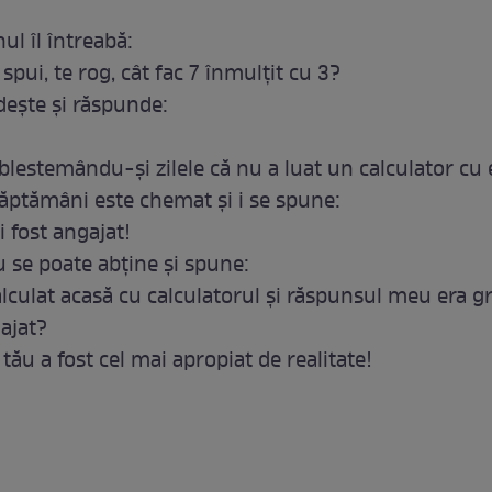
ul îl întreabă:
 spui, te rog, cât fac 7 înmulţit cu 3?
deşte şi răspunde:
blestemându-şi zilele că nu a luat un calculator cu e
ptămâni este chemat şi i se spune:
ai fost angajat!
u se poate abţine şi spune:
alculat acasă cu calculatorul şi răspunsul meu era gr
ajat?
ău a fost cel mai apropiat de realitate!