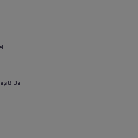
l.
eşit! De