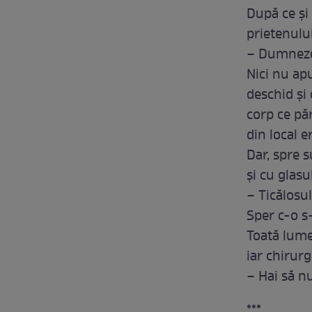
După ce şi 
prietenului
– Dumnezeu
Nici nu apu
deschid şi
corp ce păr
din local e
Dar, spre 
şi cu glasul
– Ticălosul
Sper c-o s-
Toată lum
iar chirurg
– Hai să n
***