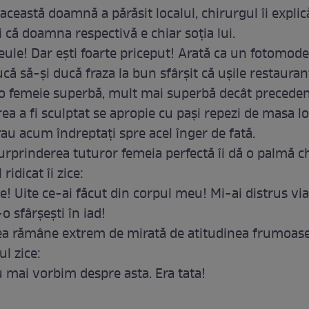
această doamnă a părăsit localul, chirurgul îi explic
 că doamna respectivă e chiar soţia lui.
le! Dar eşti foarte priceput! Arată ca un fotomode
că să-şi ducă fraza la bun sfârşit că uşile restauran
 o femeie superbă, mult mai superbă decât preceden
ea a fi sculptat se apropie cu paşi repezi de masa lor
rau acum îndreptaţi spre acel înger de fată.
surprinderea tuturor femeia perfectă îi dă o palmă c
 ridicat îi zice:
e! Uite ce-ai făcut din corpul meu! Mi-ai distrus via
o sfârşeşti în iad!
ea rămâne extrem de mirată de atitudinea frumoas
ul zice:
u mai vorbim despre asta. Era tata!