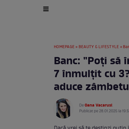
HOMEPAGE
»
BEAUTY & LIFESTYLE
» Banc:
Banc: "Poţi să î
7 înmulţit cu 3
aduce zâmbetu
Oana Vacarusi
De
.
Publicat pe 28.01.2025 la 19:
Dacă vrei să te destinzi puțin 