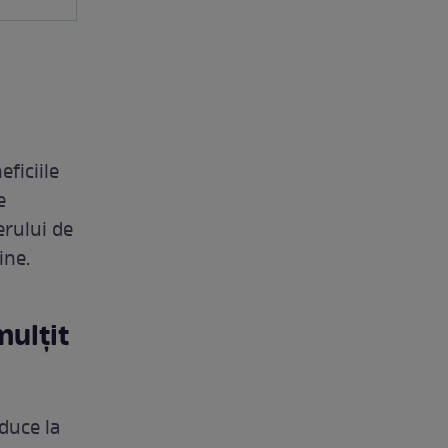
eficiile
e
erului de
ine.
mulţit
duce la