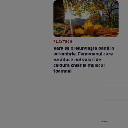
PLAYTECH
Vara se prelungeşte până în
octombrie. Fenomenul care
va aduce noi valuri de
căldură chiar la mijlocul
toamnei
***