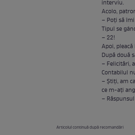
interviu.
Acolo, patron
– Poţi să îmi
Tipul se gân
– 22!
Apoi, pleacă 
După două să
– Felicitări, 
Contabilul n
– Ştiţi, am c
ce m-aţi ang
– Răspunsul t
Articolul continuă după recomandări