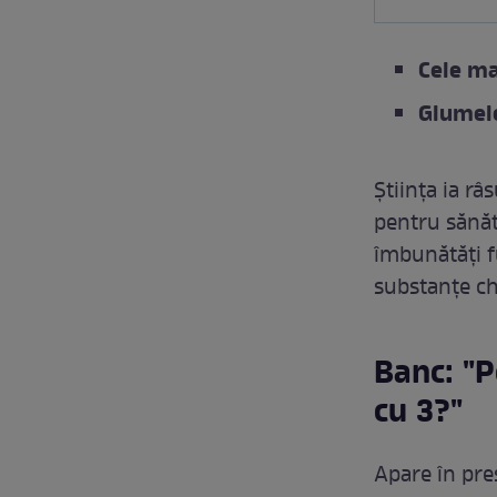
Cele ma
Glumele
Știința ia râ
pentru sănăt
îmbunătăți f
substanțe ch
Banc: "Po
cu 3?"
Apare în pre