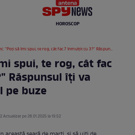
HOROSCOP
 "Poţi să îmi spui, te rog, cât fac 7 înmulţit cu 3?" Răspunsul îți va aduce zâmbetul pe buze
mi spui, te rog, cât fac
?" Răspunsul îți va
l pe buze
52 Actualizat pe 28.01.2025 la 19:52
în această seară de marți, și să uiți de