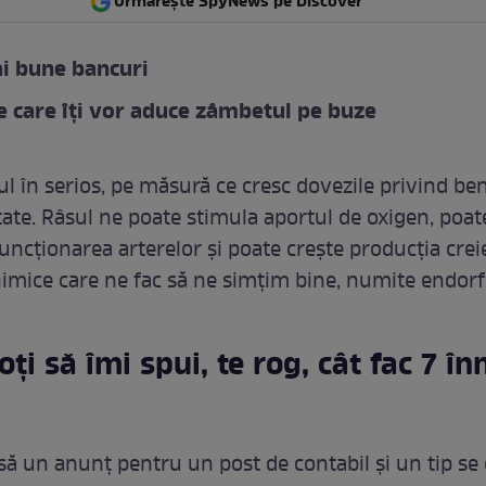
Urmărește SpyNews pe Discover
i bune bancuri
 care îți vor aduce zâmbetul pe buze
sul în serios, pe măsură ce cresc dovezile privind ben
ate. Râsul ne poate stimula aportul de oxigen, poat
uncționarea arterelor și poate crește producția crei
imice care ne fac să ne simțim bine, numite endorf
ţi să îmi spui, te rog, cât fac 7 în
să un anunţ pentru un post de contabil şi un tip se 