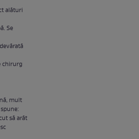
t alături
ă. Se
adevărată
e chirurg
mnă, mult
i spune:
cut să arăt
esc