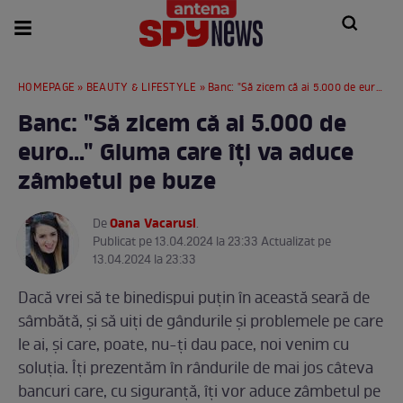
HOMEPAGE
»
BEAUTY & LIFESTYLE
» Banc: "Să zicem că ai 5.000 de euro..." Gluma care îți va aduce zâmbetul pe buze
Banc: "Să zicem că ai 5.000 de
euro..." Gluma care îți va aduce
zâmbetul pe buze
Oana Vacarusi
De
.
Publicat pe 13.04.2024 la 23:33 Actualizat pe
13.04.2024 la 23:33
Dacă vrei să te binedispui puțin în această seară de
sâmbătă, și să uiți de gândurile și problemele pe care
le ai, și care, poate, nu-ți dau pace, noi venim cu
soluția. Îți prezentăm în rândurile de mai jos câteva
bancuri care, cu siguranță, îți vor aduce zâmbetul pe