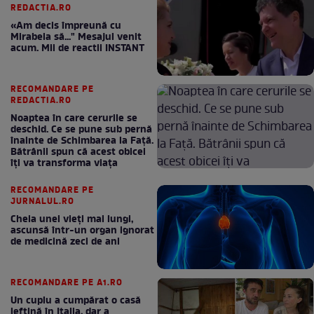
REDACTIA.RO
«Am decis împreună cu
Mirabela să..." Mesajul venit
acum. Mii de reactii INSTANT
RECOMANDARE PE
REDACTIA.RO
Noaptea în care cerurile se
deschid. Ce se pune sub pernă
înainte de Schimbarea la Față.
Bătrânii spun că acest obicei
îți va transforma viața
RECOMANDARE PE
JURNALUL.RO
Cheia unei vieți mai lungi,
ascunsă într-un organ ignorat
de medicină zeci de ani
RECOMANDARE PE A1.RO
Un cuplu a cumpărat o casă
ieftină în Italia, dar a