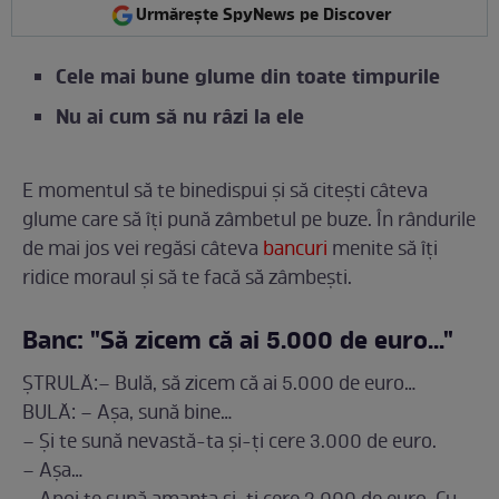
Urmărește SpyNews pe Discover
Cele mai bune glume din toate timpurile
Nu ai cum să nu râzi la ele
E momentul să te binedispui și să citești câteva
glume care să îți pună zâmbetul pe buze. În rândurile
de mai jos vei regăsi câteva
bancuri
menite să îți
ridice moraul și să te facă să zâmbești.
Banc: "Să zicem că ai 5.000 de euro..."
ȘTRULĂ:– Bulă, să zicem că ai 5.000 de euro…
BULĂ: – Așa, sună bine…
– Și te sună nevastă-ta și-ți cere 3.000 de euro.
– Așa…