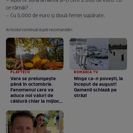
– Apoi te sună amanta și-ți cere 2.000 de euro. Cu
ce rămâi?
– Cu 5.000 de euro și două femei supărate.
Articolul continuă după recomandări
PLAYTECH
ROMANIA TV
Vara se prelungeşte
Ninge ca-n povești, la
până în octombrie.
început de august!
Fenomenul care va
Oamenii schiază pe
aduce noi valuri de
străzi
căldură chiar la mijlocul
toamnei