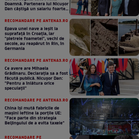
Doamnă. Partenera lui Nicușor
Dan câștigă un salariu foarte
bun în fiecare lună!
RECOMANDARE PE ANTENA3.RO
Epava unei nave a ieșit la
suprafață în Croația, iar
"pietrele foametei", vechi de
secole, au reapărut în Rin, în
Germania
RECOMANDARE PE ANTENA3.RO
Ce avere are Mihaela
Grădinaru. Declarația sa a fost
făcută publică. Nicușor Dan:
"Pentru a înlătura orice
speculații"
RECOMANDARE PE ANTENA3.RO
China își mută fabricile de
mașini ieftine la porțile UE:
"Face parte din strategia
Beijingului de a evita taxele"
RECOMANDARE PE