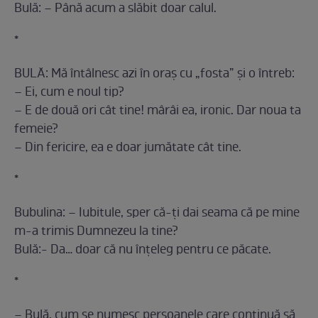
Bulă: – Până acum a slăbit doar calul.
*
BULĂ: Mă întâlnesc azi în oraş cu „fosta” şi o întreb:
– Ei, cum e noul tip?
– E de două ori cât tine! mârâi ea, ironic. Dar noua ta
femeie?
– Din fericire, ea e doar jumătate cât tine.
*
Bubulina: – Iubitule, sper că-ți dai seama că pe mine
m-a trimis Dumnezeu la tine?
Bulă:- Da… doar că nu înțeleg pentru ce păcate.
*
– Bulă, cum se numesc persoanele care continuă să