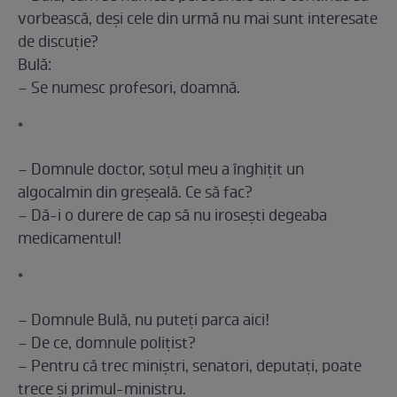
vorbească, deşi cele din urmă nu mai sunt interesate
de discuţie?
Bulă:
– Se numesc profesori, doamnă.
*
– Domnule doctor, soțul meu a înghițit un
algocalmin din greșeală. Ce să fac?
– Dă-i o durere de cap să nu irosești degeaba
medicamentul!
*
– Domnule Bulă, nu puteți parca aici!
– De ce, domnule polițist?
– Pentru că trec miniștri, senatori, deputați, poate
trece și primul-ministru.