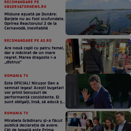
RECOMANDARE PE
OBSERVATORNEWS.RO
Misiune eșuată pe Dunăre:
Barjele nu au fost scufundate.
Oprirea Reactorului 2 de la
Cernavodă, inevitabilă
RECOMANDARE PE AS.RO
Are nouă copii cu patru femei,
dar e măcinat de un mare
regret. Marea dragoste l-a
„distrus”
ROMANIA TV
Este OFICIAL! Nicușor Dan a
semnat legea! Acești bugetari
vor primi bonusuri de
performanță consistente. Ei
sunt obligați, însă, să aducă și
bani la bugetul de stat
ROMANIA TV
Mirabela Grădinaru și-a făcut
publică declarația de avere.
Cât de bogată este Prima