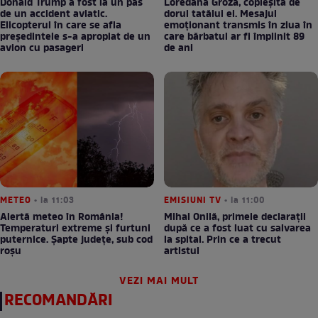
Donald Trump a fost la un pas
Loredana Groza, copleșită de
de un accident aviatic.
dorul tatălui ei. Mesajul
Elicopterul în care se afla
emoționant transmis în ziua în
președintele s-a apropiat de un
care bărbatul ar fi împlinit 89
avion cu pasageri
de ani
METEO
• la 11:03
EMISIUNI TV
• la 11:00
Alertă meteo în România!
Mihai Onilă, primele declarații
Temperaturi extreme și furtuni
după ce a fost luat cu salvarea
puternice. Șapte județe, sub cod
la spital. Prin ce a trecut
roșu
artistul
VEZI MAI MULT
RECOMANDĂRI