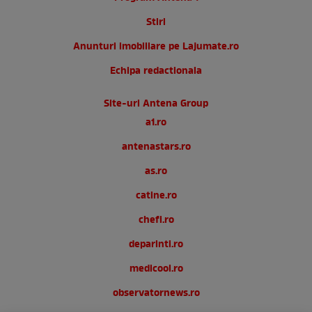
Stiri
Anunturi imobiliare pe Lajumate.ro
Echipa redactionala
Site-uri Antena Group
a1.ro
antenastars.ro
as.ro
catine.ro
chefi.ro
deparinti.ro
medicool.ro
observatornews.ro