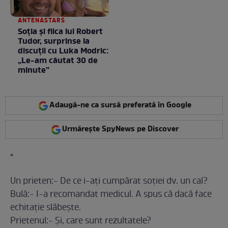
ANTENASTARS
Soția și fiica lui Robert
Tudor, surprinse la
discuții cu Luka Modric:
„Le-am căutat 30 de
minute”
Adaugă-ne ca sursă preferată în Google
Urmărește SpyNews pe Discover
*
Un prieten:- De ce i-ați cumpărat soției dv. un cal?
Bulă:- I-a recomandat medicul. A spus că dacă face
echitație slăbește.
Prietenul:- Și, care sunt rezultatele?