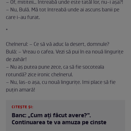
– Of, mititeii… Întreabă unde este tatăl lor, nu-i așa?!
– Nu, Bulă. Mă tot întreabă unde ai ascuns banii pe
care i-au furat.
*
Chelnerul: – Ce să vă aduc la desert, domnule?
Bulă: – Vreau o cafea. Vezi să pui în ea nouă lingurițe
de zahăr!
– Nu aș putea pune zece, ca să fie socoteala
rotundă? zice ironic chelnerul.
– Nu, las-o așa, cu nouă lingurițe. Imi place să fie
puțin amară!
CITEȘTE ȘI:
Banc: „Cum aţi făcut avere?”.
Continuarea te va amuza pe cinste