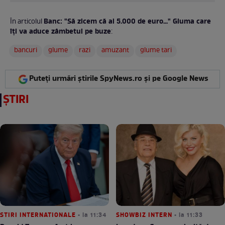
Banc: "Să zicem că ai 5.000 de euro..." Gluma care
În articolul
îți va aduce zâmbetul pe buze
:
bancuri
glume
razi
amuzant
glume tari
Puteți urmări știrile SpyNews.ro și pe Google News
ȘTIRI
STIRI INTERNATIONALE
• la 11:34
SHOWBIZ INTERN
• la 11:33