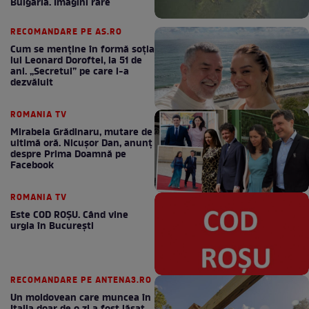
Bulgaria. Imagini rare
RECOMANDARE PE AS.RO
Cum se menţine în formă soţia
lui Leonard Doroftei, la 51 de
ani. „Secretul” pe care l-a
dezvăluit
ROMANIA TV
Mirabela Grădinaru, mutare de
ultimă oră. Nicuşor Dan, anunţ
despre Prima Doamnă pe
Facebook
ROMANIA TV
Este COD ROŞU. Când vine
urgia în Bucureşti
RECOMANDARE PE ANTENA3.RO
Un moldovean care muncea în