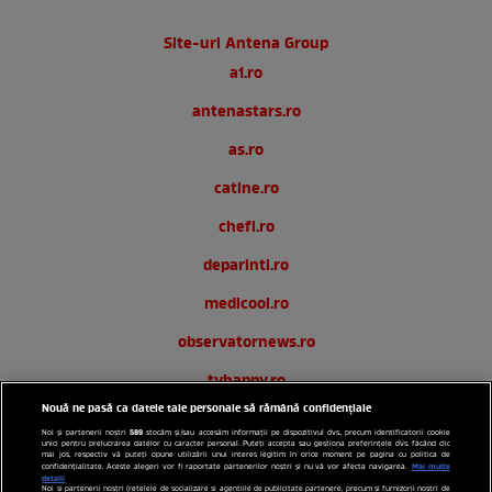
Site-uri Antena Group
a1.ro
antenastars.ro
as.ro
catine.ro
chefi.ro
deparinti.ro
medicool.ro
observatornews.ro
tvhappy.ro
Nouă ne pasă ca datele tale personale să rămână confidențiale
useit.ro
589
Noi și partenerii noștri
stocăm și/sau accesăm informații pe dispozitivul dvs., precum identificatorii cookie
unici pentru prelucrarea datelor cu caracter personal. Puteți accepta sau gestiona preferințele dvs. făcând clic
zutv.ro
mai jos, respectiv vă puteți opune utilizării unui interes legitim în orice moment pe pagina cu politica de
Mai multe
confidențialitate. Aceste alegeri vor fi raportate partenerilor noștri și nu vă vor afecta navigarea.
detalii
Noi si partenerii nostri (retelele de socializare si agentiile de publicitate partenere, precum si furnizorii nostri de