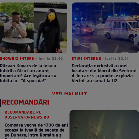
SHOWBIZ INTERN
• ieri la 23:46
STIRI INTERNE
• ieri la 22:51
Răzvan Kovacs de la Insula
Declarația exclusivă a unei
Iubirii a făcut un anunț
locatare din blocul din Sectorul
important! Are legătura cu
4, în care s-a produs explozia.
iubita lui: "A spus da!"
Vecinii au sunat la 112
VEZI MAI MULT
RECOMANDĂRI
RECOMANDARE PE
OBSERVATORNEWS.RO
Comoara veche de 1.700 de ani
scoasă la iveală de seceta de
pe Dunăre, între România şi