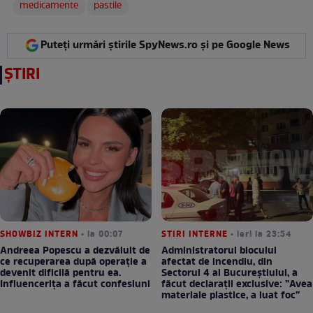
medicamente
pastile
Puteți urmări știrile SpyNews.ro și pe Google News
ȘTIRI
SHOWBIZ INTERN
• la 00:07
STIRI INTERNE
• ieri la 23:54
Andreea Popescu a dezvăluit de
Administratorul blocului
ce recuperarea după operație a
afectat de incendiu, din
devenit dificilă pentru ea.
Sectorul 4 al Bucureștiului, a
Influencerița a făcut confesiuni
făcut declarații exclusive: ”Avea
materiale plastice, a luat foc”