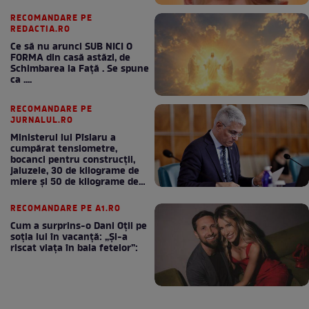
RECOMANDARE PE
REDACTIA.RO
Ce să nu arunci SUB NICI O
FORMA din casă astăzi, de
Schimbarea la Față . Se spune
ca ....
RECOMANDARE PE
JURNALUL.RO
Ministerul lui Pîslaru a
cumpărat tensiometre,
bocanci pentru construcții,
jaluzele, 30 de kilograme de
miere și 50 de kilograme de
cafea
RECOMANDARE PE A1.RO
Cum a surprins-o Dani Oțil pe
soția lui în vacanță: „Și-a
riscat viața în baia fetelor”: