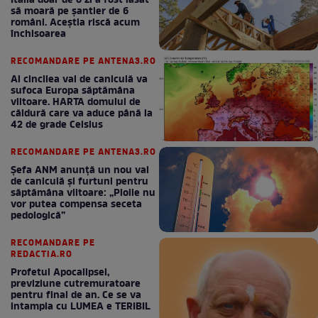
Italia doar de o zi a fost lăsat
să moară pe şantier de 6
români. Aceștia riscă acum
închisoarea
RECOMANDARE PE ANTENA3.RO
Al cincilea val de caniculă va
sufoca Europa săptămâna
viitoare. HARTA domului de
căldură care va aduce până la
42 de grade Celsius
RECOMANDARE PE ANTENA3.RO
Șefa ANM anunță un nou val
de caniculă și furtuni pentru
săptămâna viitoare: „Ploile nu
vor putea compensa seceta
pedologică”
RECOMANDARE PE
REDACTIA.RO
Profetul Apocalipsei,
previziune cutremuratoare
pentru final de an. Ce se va
intampla cu LUMEA e TERIBIL