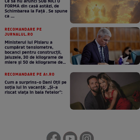
Ce să nu arunci SUB NICI O
FORMA din casă astăzi, de
Schimbarea la Față . Se spune
ca ....
RECOMANDARE PE
JURNALUL.RO
Ministerul lui Pîslaru a
cumpărat tensiometre,
bocanci pentru construcții,
jaluzele, 30 de kilograme de
miere și 50 de kilograme de
cafea
RECOMANDARE PE A1.RO
Cum a surprins-o Dani Oțil pe
soția lui în vacanță: „Și-a
riscat viața în baia fetelor”: