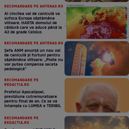
RECOMANDARE PE ANTENA3.RO
Al cincilea val de caniculă va
sufoca Europa săptămâna
viitoare. HARTA domului de
căldură care va aduce până la
42 de grade Celsius
RECOMANDARE PE ANTENA3.RO
Șefa ANM anunță un nou val
de caniculă și furtuni pentru
săptămâna viitoare: „Ploile nu
vor putea compensa seceta
pedologică”
RECOMANDARE PE
REDACTIA.RO
Profetul Apocalipsei,
previziune cutremuratoare
pentru final de an. Ce se va
intampla cu LUMEA e TERIBIL
RECOMANDARE PE
REDACTIA.RO