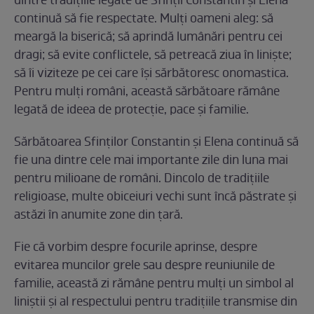
dintre tradițiile legate de Sfinții Constantin și Elena
continuă să fie respectate. Mulți oameni aleg: să
meargă la biserică; să aprindă lumânări pentru cei
dragi; să evite conflictele, să petreacă ziua în liniște;
să îi viziteze pe cei care își sărbătoresc onomastica.
Pentru mulți români, această sărbătoare rămâne
legată de ideea de protecție, pace și familie.
Sărbătoarea Sfinților Constantin și Elena continuă să
fie una dintre cele mai importante zile din luna mai
pentru milioane de români. Dincolo de tradițiile
religioase, multe obiceiuri vechi sunt încă păstrate și
astăzi în anumite zone din țară.
Fie că vorbim despre focurile aprinse, despre
evitarea muncilor grele sau despre reuniunile de
familie, această zi rămâne pentru mulți un simbol al
liniștii și al respectului pentru tradițiile transmise din