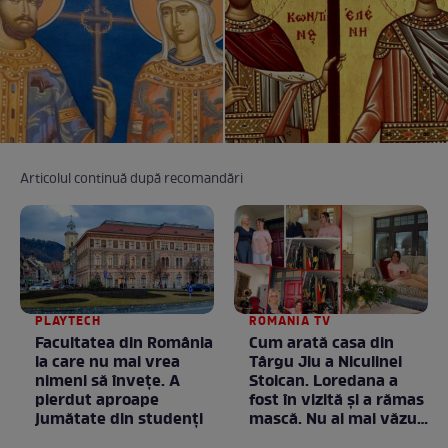
Articolul continuă după recomandări
PLAYTECH
ROMANIA TV
Facultatea din România
Cum arată casa din
la care nu mai vrea
Târgu Jiu a Niculinei
nimeni să înveţe. A
Stoican. Loredana a
pierdut aproape
fost în vizită și a rămas
jumătate din studenţi
mască. Nu ai mai văzut
la nimeni așa ceva: