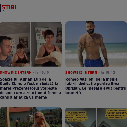
ȘTIRI
SHOWBIZ INTERN
• la 19:10
SHOWBIZ INTERN
• la 18:42
Soacra lui Adrian Lup de la
Romeo Vasiloni de la Insula
Radio ZU nu a fost niciodată la
iubirii, dedicație pentru Ema
mare! Prezentatorul vorbește
Oprișan. Ce mesaj a avut pentru
despre cum a reacționat femeia
brunetă
când a aflat că va merge