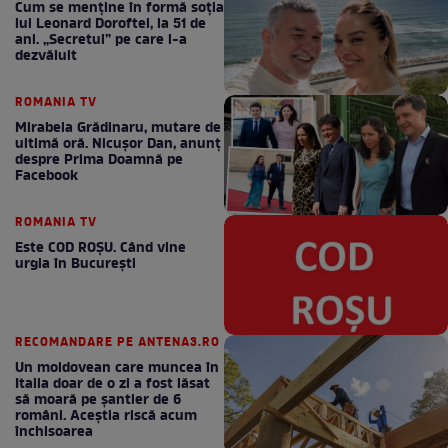
Cum se menţine în formă soţia
lui Leonard Doroftei, la 51 de
ani. „Secretul” pe care l-a
dezvăluit
ROMANIA TV
Mirabela Grădinaru, mutare de
ultimă oră. Nicuşor Dan, anunţ
despre Prima Doamnă pe
Facebook
ROMANIA TV
Este COD ROŞU. Când vine
urgia în Bucureşti
RECOMANDARE PE ANTENA3.RO
Un moldovean care muncea în
Italia doar de o zi a fost lăsat
să moară pe şantier de 6
români. Aceștia riscă acum
închisoarea