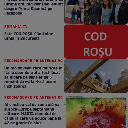
ultimă oră. Nicuşor Dan, anunţ
despre Prima Doamnă pe
Facebook
ROMANIA TV
Este COD ROŞU. Când vine
urgia în Bucureşti
RECOMANDARE PE ANTENA3.RO
Un moldovean care muncea în
Italia doar de o zi a fost lăsat
să moară pe şantier de 6
români. Aceștia riscă acum
închisoarea
RECOMANDARE PE ANTENA3.RO
Al cincilea val de caniculă va
sufoca Europa săptămâna
viitoare. HARTA domului de
căldură care va aduce până la
42 de grade Celsius