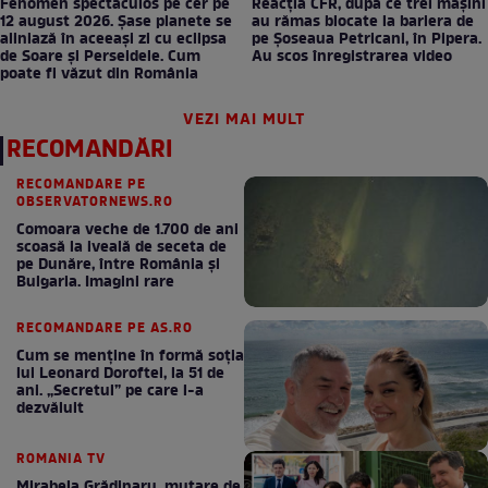
Fenomen spectaculos pe cer pe
Reacția CFR, după ce trei mașini
12 august 2026. Șase planete se
au rămas blocate la bariera de
aliniază în aceeași zi cu eclipsa
pe Șoseaua Petricani, în Pipera.
de Soare și Perseidele. Cum
Au scos înregistrarea video
poate fi văzut din România
VEZI MAI MULT
RECOMANDĂRI
RECOMANDARE PE
OBSERVATORNEWS.RO
Comoara veche de 1.700 de ani
scoasă la iveală de seceta de
pe Dunăre, între România şi
Bulgaria. Imagini rare
RECOMANDARE PE AS.RO
Cum se menţine în formă soţia
lui Leonard Doroftei, la 51 de
ani. „Secretul” pe care l-a
dezvăluit
ROMANIA TV
Mirabela Grădinaru, mutare de