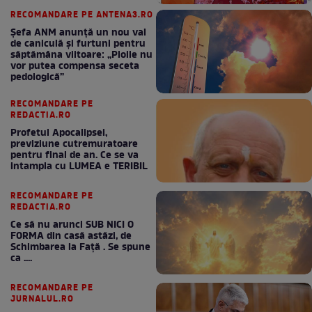
RECOMANDARE PE ANTENA3.RO
Șefa ANM anunță un nou val
de caniculă și furtuni pentru
săptămâna viitoare: „Ploile nu
vor putea compensa seceta
pedologică”
RECOMANDARE PE
REDACTIA.RO
Profetul Apocalipsei,
previziune cutremuratoare
pentru final de an. Ce se va
intampla cu LUMEA e TERIBIL
RECOMANDARE PE
REDACTIA.RO
Ce să nu arunci SUB NICI O
FORMA din casă astăzi, de
Schimbarea la Față . Se spune
ca ....
RECOMANDARE PE
JURNALUL.RO