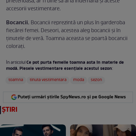
prietenoasă, ar fi bine să ai la îndemână şi aceste
accesorii vestimentare.
Bocancii.
Bocancii reprezintă un plus în garderoba
fiecărei femei. Deseori, acestea aleg bocancii și în
ținutele de veră. Toamna aceasta se poartă bocancii
colorați.
Ce pot purta femeile toamna asta în materie de
În articolul
modă. Piesele vestimentare esenţiale acestui sezon
:
toamna
tinuta vestimentara
moda
sezon
Puteți urmări știrile SpyNews.ro și pe Google News
ȘTIRI