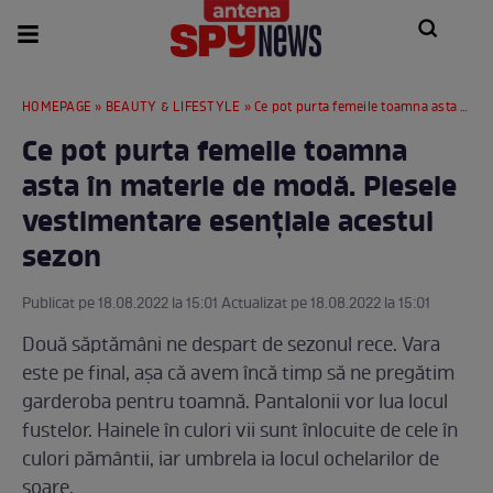
HOMEPAGE
»
BEAUTY & LIFESTYLE
» Ce pot purta femeile toamna asta în materie de modă. Piesele vestimentare esenţiale acestui sezon
Ce pot purta femeile toamna
asta în materie de modă. Piesele
vestimentare esenţiale acestui
sezon
Publicat pe 18.08.2022 la 15:01 Actualizat pe 18.08.2022 la 15:01
Două săptămâni ne despart de sezonul rece. Vara
este pe final, aşa că avem încă timp să ne pregătim
garderoba pentru toamnă. Pantalonii vor lua locul
fustelor. Hainele în culori vii sunt înlocuite de cele în
culori pământii, iar umbrela ia locul ochelarilor de
soare.