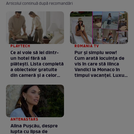
Articolul continuă după recomandări
PLAYTECH
ROMANIA TV
Ce ai voie să iei dintr-
Pur și simplu wow!
un hotel fără să
Cum arată locuința de
plătești. Lista completă
vis în care stă Ilinca
a obiectelor gratuite
Vandici la Monaco în
din cameră și a celor
timpul vacanței. Luxul
care rămân
e în starea lui pură.
proprietatea unității
Totul arată ca în filme!
/ GALERIE FOTO
ANTENASTARS
Alina Pușcău, despre
lupta cu lipsa de