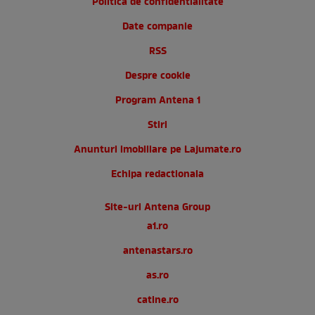
Politica de confidentialitate
Date companie
RSS
Despre cookie
Program Antena 1
Stiri
Anunturi imobiliare pe Lajumate.ro
Echipa redactionala
Site-uri Antena Group
a1.ro
antenastars.ro
as.ro
catine.ro