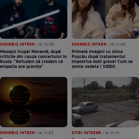
SHOWBIZ INTERN
• la 12:33
SHOWBIZ INTERN
• la 11:46
Mesajul trupei Morandi, după
Primele imagini cu Alina
criticile din cauza concertului în
Pușcău după tratamentul
Rusia: ”Refuzăm să credem că
împotriva bolii grave! Cum se
empatia are granițe”
simte vedeta | VIDEO
SHOWBIZ INTERN
• la 11:25
STIRI INTERNE
• la 11:14