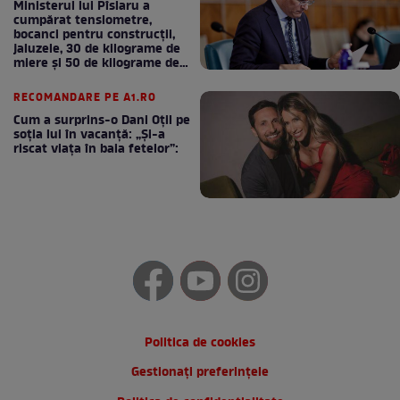
Ministerul lui Pîslaru a
cumpărat tensiometre,
bocanci pentru construcții,
jaluzele, 30 de kilograme de
miere și 50 de kilograme de
cafea
RECOMANDARE PE A1.RO
Cum a surprins-o Dani Oțil pe
soția lui în vacanță: „Și-a
riscat viața în baia fetelor”:
Politica de cookies
Gestionați preferințele