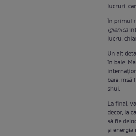
lucruri, ca
În primul 
igienică
în
lucru, chia
Un alt deta
în baie. M
internațion
baie, însă 
shui.
La final, v
decor, la c
să fie delo
și energia 