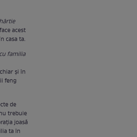
hârtie
face acest
în casa ta.
cu familia
chiar și în
ii feng
ecte de
 nu trebuie
brația joasă
ia ta în