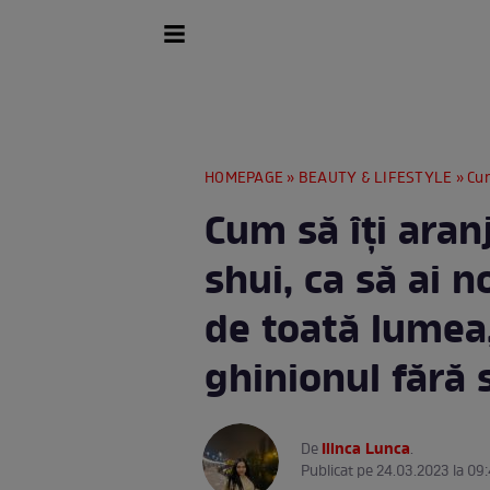
HOMEPAGE
»
BEAUTY & LIFESTYLE
» Cum să î
Cum să îți aranj
shui, ca să ai n
de toată lumea,
ghinionul fără s
Ilinca Lunca
De
.
Publicat pe 24.03.2023 la 09