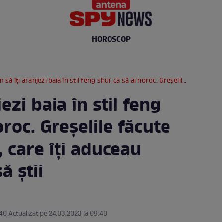
HOROSCOP
ți aranjezi baia în stil feng shui, ca să ai noroc. Greșelile făcute de toată lumea, care îți aduceau ghinionul fără să știi
ezi baia în stil feng
oroc. Greșelile făcute
 care îți aduceau
ă știi
:40 Actualizat pe 24.03.2023 la 09:40