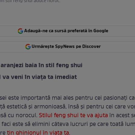
în stil feng shui aduce noroc.
Adaugă-ne ca sursă preferată în Google
Urmărește SpyNews pe Discover
aranjezi baia în stil feng shui
 va veni în viața ta imediat
sei este importantă mai ales pentru cei pasionați ca
ță estetică și armonioasă, însă și pentru cei care vo
casă cu norocul.
Stilul feng shui te va ajuta
în acest s
 faci este să elimini câteva lucruri pe care toată lum
are
țin ghinionul în viața ta.