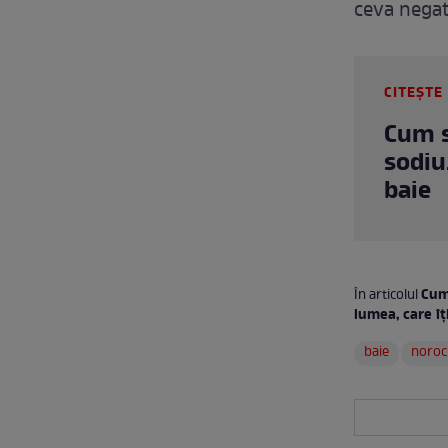
ceva negat
CITEȘTE 
Cum s
sodiu.
baie
Cum 
În articolul
lumea, care îț
baie
noroc