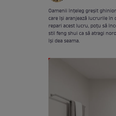
Oamenii înțeleg greșit ghinionu
care își aranjează lucrurile în
repari acest lucru, poțu să înc
stil feng shui ca să atragi nor
își dea seama.