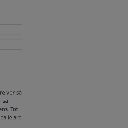
re vor să
r să
ens. Tot
ea le are