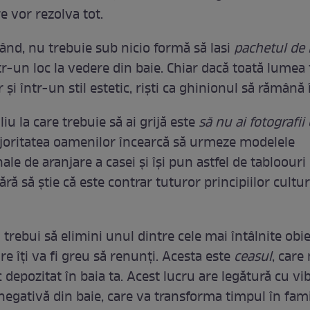
re vor rezolva tot.
rând, nu trebuie sub nicio formă să lasi
pachetul de 
tr-un loc la vedere din baie. Chiar dacă toată lumea 
r și într-un stil estetic, riști ca ghinionul să rămână 
liu la care trebuie să ai grijă este
să nu ai fotografii 
ajoritatea oamenilor încearcă să urmeze modelele
ale de aranjare a casei și își pun astfel de tabloouri 
fără să știe că este contrar tuturor principiilor cultur
a trebui să elimini unul dintre cele mai întâlnite obi
are îți va fi greu să renunți. Acesta este
ceasul
, care
c depozitat în baia ta. Acest lucru are legătură cu vi
negativă din baie, care va transforma timpul în famil