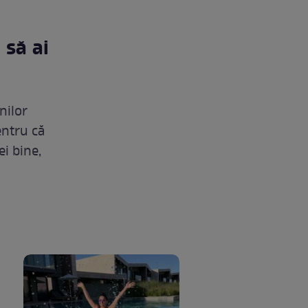
 să ai
nilor
entru că
ei bine,