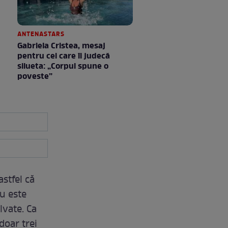
ANTENASTARS
Gabriela Cristea, mesaj
pentru cei care îi judecă
silueta: „Corpul spune o
poveste”
astfel că
nu este
lvate. Ca
doar trei