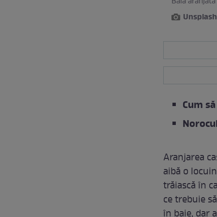
Baia aranjată 
Unsplash
Cum să 
Norocul
Aranjarea ca
aibă o locuin
trăiască în 
ce trebuie să
în baie, dar 