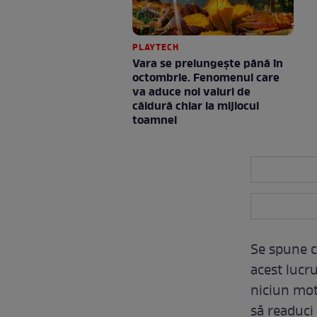
PLAYTECH
Vara se prelungeşte până în
octombrie. Fenomenul care
va aduce noi valuri de
căldură chiar la mijlocul
toamnei
Se spune că
acest lucru
niciun moti
să readuci 