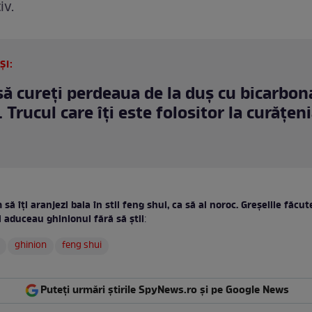
iv.
ȘI:
ă cureți perdeaua de la duș cu bicarbon
 Trucul care îți este folositor la curățeni
să îți aranjezi baia în stil feng shui, ca să ai noroc. Greșelile făcu
i aduceau ghinionul fără să știi
:
ghinion
feng shui
Puteți urmări știrile SpyNews.ro și pe Google News