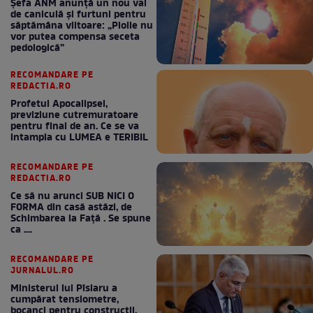
Șefa ANM anunță un nou val
de caniculă și furtuni pentru
săptămâna viitoare: „Ploile nu
vor putea compensa seceta
pedologică”
RECOMANDARE PE
REDACTIA.RO
Profetul Apocalipsei,
previziune cutremuratoare
pentru final de an. Ce se va
intampla cu LUMEA e TERIBIL
RECOMANDARE PE
REDACTIA.RO
Ce să nu arunci SUB NICI O
FORMA din casă astăzi, de
Schimbarea la Față . Se spune
ca ....
RECOMANDARE PE
JURNALUL.RO
Ministerul lui Pîslaru a
cumpărat tensiometre,
bocanci pentru construcții,