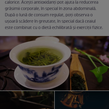
calorice. Acești antioxidanți pot ajuta la reducerea
grăsimii corporale, în special în zona abdominală.
După o lună de consum regulat, poți observa o
ușoară scădere în greutate, în special dacă ceaiul
este combinat cu o dietă echilibrată și exerciții fizice.