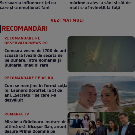
Scrisoarea influenceriței cu
mărime a ales la sâni și cât de
care și-a emoționat fanii
mult s-a învinețit la față
VEZI MAI MULT
RECOMANDĂRI
RECOMANDARE PE
OBSERVATORNEWS.RO
Comoara veche de 1.700 de ani
scoasă la iveală de seceta de
pe Dunăre, între România şi
Bulgaria. Imagini rare
RECOMANDARE PE AS.RO
Cum se menţine în formă soţia
lui Leonard Doroftei, la 51 de
ani. „Secretul” pe care l-a
dezvăluit
ROMANIA TV
Mirabela Grădinaru, mutare de
ultimă oră. Nicuşor Dan, anunţ
despre Prima Doamnă pe