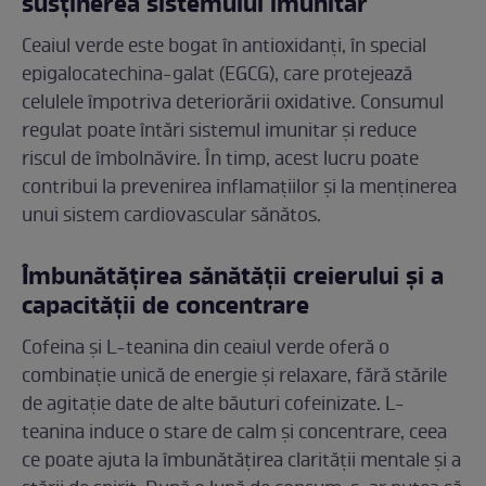
susținerea sistemului imunitar
Ceaiul verde este bogat în antioxidanți, în special
epigalocatechina-galat (EGCG), care protejează
celulele împotriva deteriorării oxidative. Consumul
regulat poate întări sistemul imunitar și reduce
riscul de îmbolnăvire. În timp, acest lucru poate
contribui la prevenirea inflamațiilor și la menținerea
unui sistem cardiovascular sănătos.
Îmbunătățirea sănătății creierului și a
capacității de concentrare
Cofeina și L-teanina din ceaiul verde oferă o
combinație unică de energie și relaxare, fără stările
de agitație date de alte băuturi cofeinizate. L-
teanina induce o stare de calm și concentrare, ceea
ce poate ajuta la îmbunătățirea clarității mentale și a