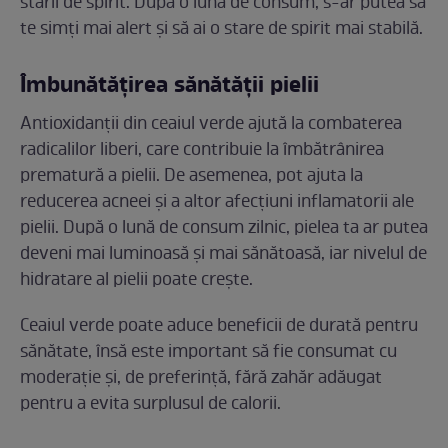
stării de spirit. După o lună de consum, s-ar putea să
te simți mai alert și să ai o stare de spirit mai stabilă.
Îmbunătățirea sănătății pielii
Antioxidanții din ceaiul verde ajută la combaterea
radicalilor liberi, care contribuie la îmbătrânirea
prematură a pielii. De asemenea, pot ajuta la
reducerea acneei și a altor afecțiuni inflamatorii ale
pielii. După o lună de consum zilnic, pielea ta ar putea
deveni mai luminoasă și mai sănătoasă, iar nivelul de
hidratare al pielii poate crește.
Ceaiul verde poate aduce beneficii de durată pentru
sănătate, însă este important să fie consumat cu
moderație și, de preferință, fără zahăr adăugat
pentru a evita surplusul de calorii.