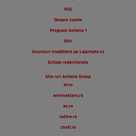
RSS
Despre cookie
Program Antena 1
Stiri
Anunturi imobiliare pe Lajumate.ro
Echipa redactionala
Site-uri Antena Group
a1.ro
antenastars.ro
as.ro
catine.ro
chefi.ro