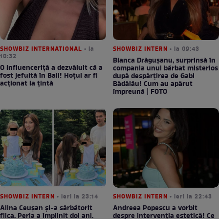
SHOWBIZ INTERNATIONAL
• la
SHOWBIZ INTERN
• la 09:43
10:32
Bianca Drăgușanu, surprinsă în
O influenceriță a dezvăluit că a
compania unui bărbat misterios
fost jefuită în Bali! Hoțul ar fi
după despărțirea de Gabi
acționat la țintă
Bădălău! Cum au apărut
împreună | FOTO
SHOWBIZ INTERN
• ieri la 23:14
SHOWBIZ INTERN
• ieri la 22:43
Alina Ceușan și-a sărbătorit
Andreea Popescu a vorbit
fiica. Perla a împlinit doi ani.
despre intervenția estetică! Ce