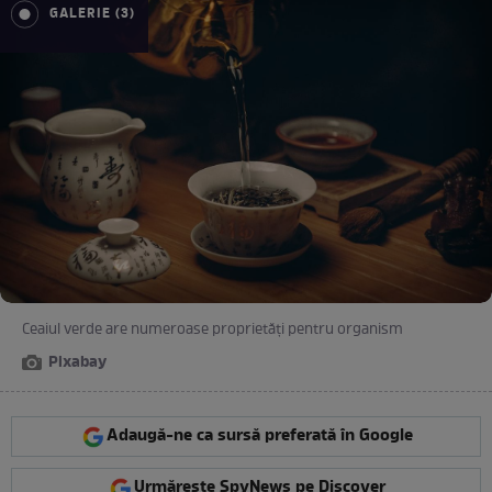
GALERIE (3)
Ceaiul verde are numeroase proprietăți pentru organism
Pixabay
Adaugă-ne ca sursă preferată în Google
Urmărește SpyNews pe Discover