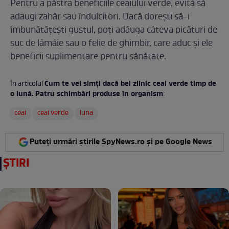
Pentru a păstra beneficiile ceaiului verde, evită să
adaugi zahăr sau îndulcitori. Dacă dorești să-i
îmbunătățești gustul, poți adăuga câteva picături de
suc de lămâie sau o felie de ghimbir, care aduc și ele
beneficii suplimentare pentru sănătate.
Cum te vei simți dacă bei zilnic ceai verde timp de
În articolul
o lună. Patru schimbări produse în organism
:
ceai
ceai verde
luna
Puteți urmări știrile SpyNews.ro și pe Google News
ȘTIRI