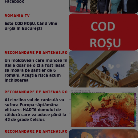
Facebook
ROMANIA TV
Este COD ROŞU. Când vine
urgia în Bucureşti
RECOMANDARE PE ANTENA3.RO
Un moldovean care muncea în
Italia doar de o zi a fost lăsat
să moară pe şantier de 6
români. Aceștia riscă acum
închisoarea
RECOMANDARE PE ANTENA3.RO
Al cincilea val de caniculă va
sufoca Europa săptămâna
viitoare. HARTA domului de
căldură care va aduce până la
42 de grade Celsius
RECOMANDARE PE ANTENA3.RO