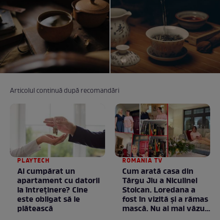
Articolul continuă după recomandări
PLAYTECH
ROMANIA TV
Ai cumpărat un
Cum arată casa din
apartament cu datorii
Târgu Jiu a Niculinei
la întreținere? Cine
Stoican. Loredana a
este obligat să le
fost în vizită și a rămas
plătească
mască. Nu ai mai văzut
la nimeni așa ceva: