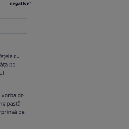
negative”
fețele cu
răța pe
ul
e vorba de
une pastă
urprinsă de