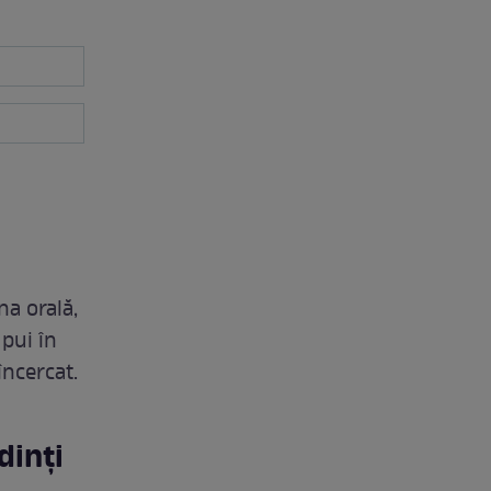
na orală,
 pui în
ncercat.
dinți