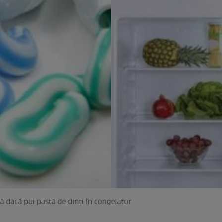
ă dacă pui pastă de dinți în congelator