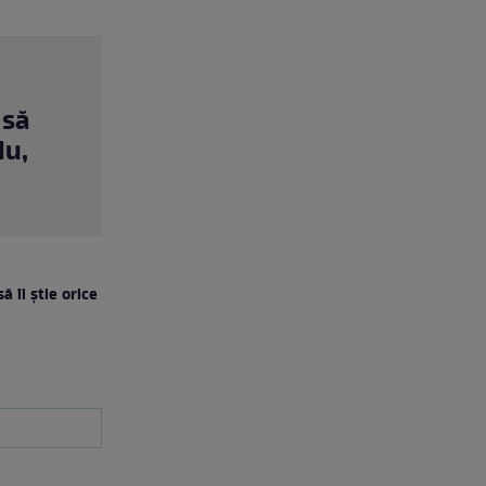
 să
lu,
ă îl știe orice