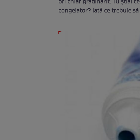
ori chiar grădinărit. Tu știai 
congelator? Iată ce trebuie să ș