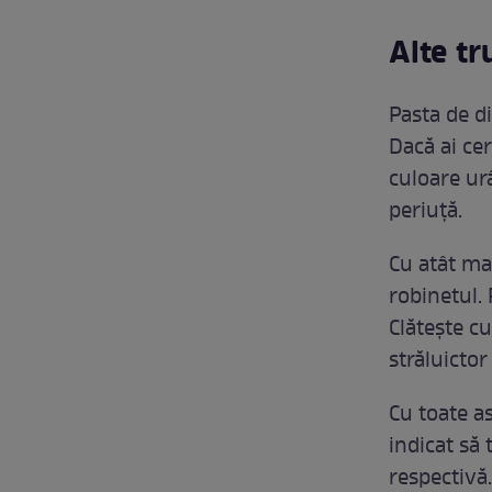
Alte tr
Pasta de di
Dacă ai cer
culoare urâ
periuță.
Cu atât mai
robinetul.
Clătește cu
străluictor 
Cu toate as
indicat să 
respectivă.