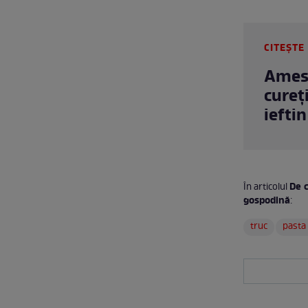
CITEȘTE 
Amest
cureț
ieftin
De c
În articolul
gospodină
:
truc
pasta 