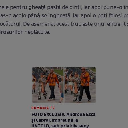
ele pentru gheață pastă de dinți, iar apoi pune-o î
Las-o acolo până se îngheață, iar apoi o poți folosi 
ocătorul. De asemena, acest truc este unul eficient 
rosurilor neplăcute.
ROMANIA TV
FOTO EXCLUSIV. Andreea Esca
şi Cabral, împreună la
UNTOLD, sub privirile sexy