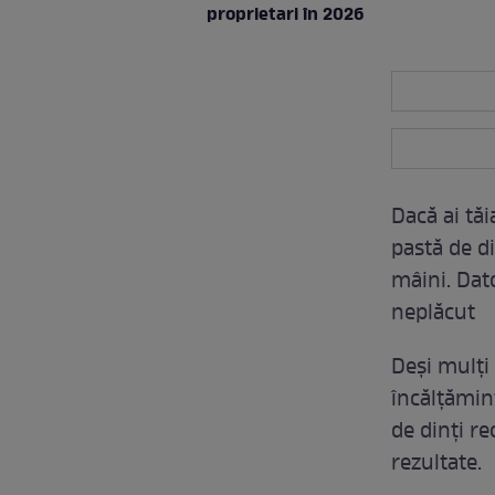
proprietari în 2026
Dacă ai tăi
pastă de di
mâini. Dat
neplăcut
Deși mulți 
încălțămin
de dinți re
rezultate.