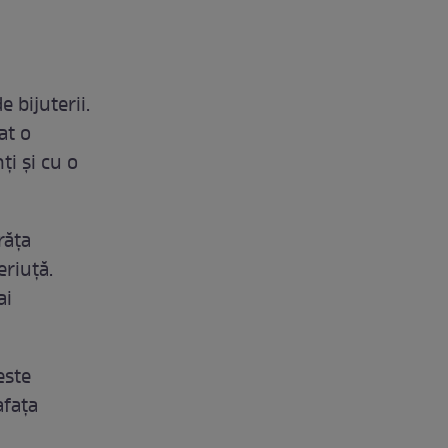
e bijuterii.
at o
ți și cu o
răța
eriuță.
ai
este
afața