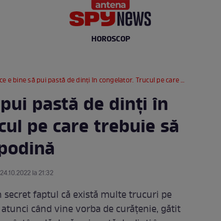
HOROSCOP
 e bine să pui pastă de dinți în congelator. Trucul pe care trebuie să îl știe orice gospodină
pui pastă de dinți în
cul pe care trebuie să
spodină
 24.10.2022 la 21:32
secret faptul că există multe trucuri pe
 atunci când vine vorba de curățenie, gătit