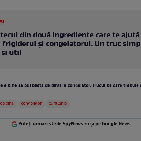
ȘI:
ecul din două ingrediente care te ajută
i frigiderul și congelatorul. Un truc simp
 și util
e e bine să pui pastă de dinți în congelator. Trucul pe care trebuie s
de dinti
congelator
curatenie
Puteți urmări știrile SpyNews.ro și pe Google News