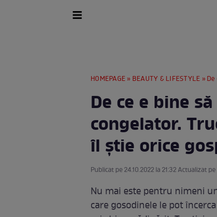
HOMEPAGE
»
BEAUTY & LIFESTYLE
» De ce
De ce e bine să 
congelator. Tru
îl știe orice go
Publicat pe 24.10.2022 la 21:32 Actualizat pe
Nu mai este pentru nimeni un 
care gosodinele le pot încerca