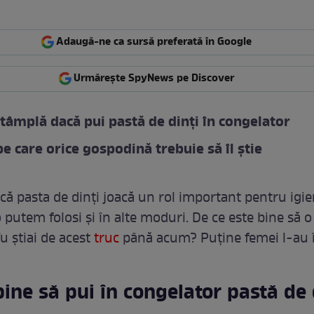
Adaugă-ne ca sursă preferată în Google
Urmărește SpyNews pe Discover
ntâmplă dacă pui pastă de dinți în congelator
pe care orice gospodină trebuie să îl știe
 că pasta de dinți joacă un rol important pentru igie
o putem folosi și în alte moduri. De ce este bine să o
u știai de acest
truc
până acum? Puține femei l-au î
bine să pui în congelator pastă de 