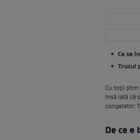
Ce se î
Trucul 
Cu toții știm
însă iată că 
congelator. T
De ce e 