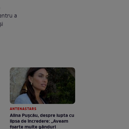
n
pentru a
și
ANTENASTARS
Alina Pușcău, despre lupta cu
lipsa de încredere: „Aveam
foarte multe gânduri