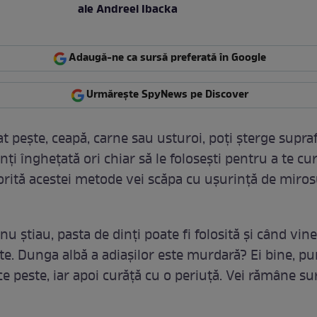
ale Andreei Ibacka
Adaugă-ne ca sursă preferată în Google
Urmărește SpyNews pe Discover
at pește, ceapă, carne sau usturoi, poți șterge supra
nți înghețată ori chiar să le folosești pentru a te cu
orită acestei metode vei scăpa cu ușurință de miros
nu știau, pasta de dinți poate fi folosită și când vin
te. Dunga albă a adiașilor este murdară? Ei bine, p
ce peste, iar apoi curăță cu o periuță. Vei rămâne s