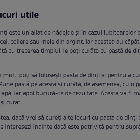
ucuri utile
nți este un aliat de nădejde și în cazul iubitoarelor d
cei, coliere sau inele din argint, iar acestea au căpăt
tă cu trecerea timplui, le poți curăța cu pastă de din
 mult, poți să folosești pasta de dinți și pentru a cu
 Pune pastă pe acesra și curăță, de asemenea, cu o p
 apă, iar apoi bucură-te de rezultate. Acesta va fi m
și curat.
tea, dacă vrei să cureți alte locuri cu pasta de dinți 
te interesezi înainte dacă este potrivită pentru supr