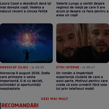
Laura Cosoi a dezvăluit dacă își
Valerie Lungu a vorbit despre
mai dorește copii. Vedeta a
regimul de viață pe care îl are
născut recent a cincea fetiță
acum și despre ce face pentru a
avea un copil
HOROSCOP ZILNIC
• la 09:05
STIRI INTERNE
• la 08:47
Horoscop 6 august 2026. Zodia
Un român a împărtășit
care primește o veste
experiență ciudată de care a
importantă. O zi cu decizii,
avut parte. Motivul pentru care
schimbări și oportunități
crede că este urmărit fără voia
neașteptate
lui prin telefonul mobil
VEZI MAI MULT
RECOMANDĂRI