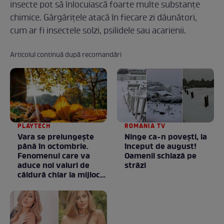
insecte pot să înlocuiască foarte multe substanțe
chimice. Gărgărițele atacă în fiecare zi dăunători,
cum ar fi insectele solzi, psilidele sau acarienii.
Articolul continuă după recomandări
PLAYTECH
ROMANIA TV
Vara se prelungeşte
Ninge ca-n povești, la
până în octombrie.
început de august!
Fenomenul care va
Oamenii schiază pe
aduce noi valuri de
străzi
căldură chiar la mijlocul
toamnei