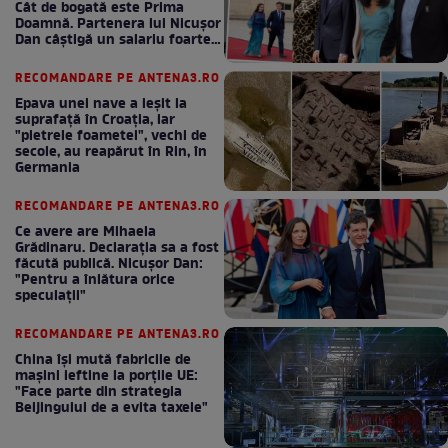
Cât de bogată este Prima
Doamnă. Partenera lui Nicușor
Dan câștigă un salariu foarte
bun în fiecare lună!
RECOMANDARE PE ANTENA3.RO
Epava unei nave a ieșit la
suprafață în Croația, iar
"pietrele foametei", vechi de
secole, au reapărut în Rin, în
Germania
RECOMANDARE PE ANTENA3.RO
Ce avere are Mihaela
Grădinaru. Declarația sa a fost
făcută publică. Nicușor Dan:
"Pentru a înlătura orice
speculații"
RECOMANDARE PE ANTENA3.RO
China își mută fabricile de
mașini ieftine la porțile UE:
"Face parte din strategia
Beijingului de a evita taxele"