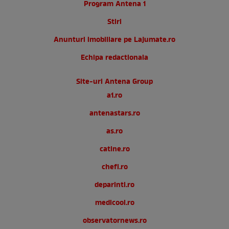
Program Antena 1
Stiri
Anunturi imobiliare pe Lajumate.ro
Echipa redactionala
Site-uri Antena Group
a1.ro
antenastars.ro
as.ro
catine.ro
chefi.ro
deparinti.ro
medicool.ro
observatornews.ro