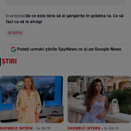
De ce este bine să ai gărgărițe în grădina ta. Ce să
În articolul
faci ca să le atragi
:
gradina
Puteți urmări știrile SpyNews.ro și pe Google News
ȘTIRI
SHOWBIZ INTERN
• la 09:31
SHOWBIZ INTERN
• la 09:10