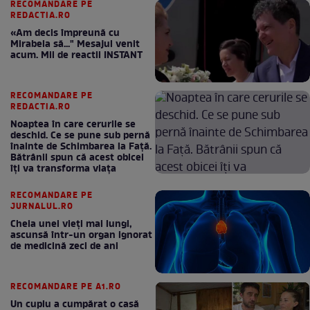
RECOMANDARE PE
REDACTIA.RO
«Am decis împreună cu
Mirabela să..." Mesajul venit
acum. Mii de reactii INSTANT
RECOMANDARE PE
REDACTIA.RO
Noaptea în care cerurile se
deschid. Ce se pune sub pernă
înainte de Schimbarea la Față.
Bătrânii spun că acest obicei
îți va transforma viața
RECOMANDARE PE
JURNALUL.RO
Cheia unei vieți mai lungi,
ascunsă într-un organ ignorat
de medicină zeci de ani
RECOMANDARE PE A1.RO
Un cuplu a cumpărat o casă