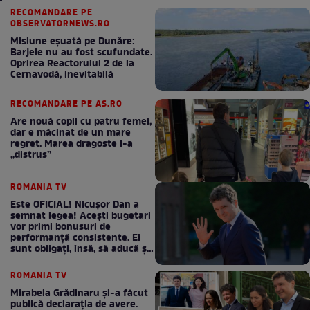
RECOMANDARE PE
OBSERVATORNEWS.RO
Misiune eșuată pe Dunăre:
Barjele nu au fost scufundate.
Oprirea Reactorului 2 de la
Cernavodă, inevitabilă
RECOMANDARE PE AS.RO
Are nouă copii cu patru femei,
dar e măcinat de un mare
regret. Marea dragoste l-a
„distrus”
ROMANIA TV
Este OFICIAL! Nicușor Dan a
semnat legea! Acești bugetari
vor primi bonusuri de
performanță consistente. Ei
sunt obligați, însă, să aducă și
bani la bugetul de stat
ROMANIA TV
Mirabela Grădinaru și-a făcut
publică declarația de avere.