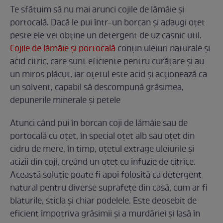
Te sfătuim să nu mai arunci cojile de lămâie și
portocală. Dacă le pui într-un borcan și adaugi oțet
peste ele vei obține un detergent de uz casnic util.
Cojile de lămâie și portocală
conțin uleiuri naturale și
acid citric, care sunt eficiente pentru curățare și au
un miros plăcut, iar oțetul este acid și acționează ca
un solvent, capabil să descompună grăsimea,
depunerile minerale și petele
Atunci când pui în borcan coji de lămâie sau de
portocală cu oțet, în special oțet alb sau oțet din
cidru de mere, în timp, oțetul extrage uleiurile și
acizii din coji, creând un oțet cu infuzie de citrice.
Această soluție poate fi apoi folosită ca detergent
natural pentru diverse suprafețe din casă, cum ar fi
blaturile, sticla și chiar podelele. Este deosebit de
eficient împotriva grăsimii și a murdăriei și lasă în