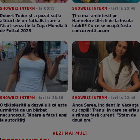
SHOWBIZ INTERN
• la 00:15
SHOWBIZ INTERN
• ieri la 23:48
Robert Tudor și-a pozat soția
Ți-o mai amintești pe
alături de un fotbalist care a
Hannelore Ulrich de la Insula
făcut senzație la Cupa Mondială
Iubirii? Cu ce se ocupă fosta
de Fotbal 2026
concurentă acum
SHOWBIZ INTERN
• ieri la 23:36
SHOWBIZ INTERN
• ieri la 22:48
O tiktokeriță a dezvăluit că este
Anca Serea, incident în vacanța
urmărită de un bărbat
cu copiii! Trenul în care se aflau
necunoscut. Tânăra a făcut apel
a rămas fără curent: ”Stăm de
la autorități
două ore”
VEZI MAI MULT