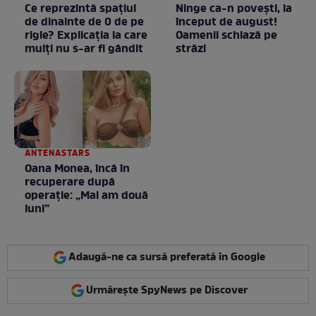
Ce reprezintă spaţiul
Ninge ca-n povești, la
de dinainte de 0 de pe
început de august!
rigle? Explicaţia la care
Oamenii schiază pe
mulţi nu s-ar fi gândit
străzi
ANTENASTARS
Oana Monea, încă în
recuperare după
operație: „Mai am două
luni”
Adaugă-ne ca sursă preferată în Google
Urmărește SpyNews pe Discover