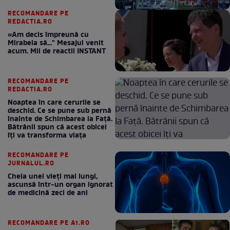
RECOMANDARE PE
REDACTIA.RO
«Am decis împreună cu
Mirabela să..." Mesajul venit
acum. Mii de reactii INSTANT
RECOMANDARE PE
REDACTIA.RO
Noaptea în care cerurile se
deschid. Ce se pune sub pernă
înainte de Schimbarea la Față.
Bătrânii spun că acest obicei
îți va transforma viața
RECOMANDARE PE
JURNALUL.RO
Cheia unei vieți mai lungi,
ascunsă într-un organ ignorat
de medicină zeci de ani
RECOMANDARE PE A1.RO