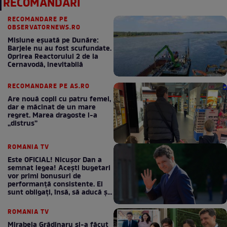
RECOMANDĂRI
RECOMANDARE PE
OBSERVATORNEWS.RO
Misiune eșuată pe Dunăre:
Barjele nu au fost scufundate.
Oprirea Reactorului 2 de la
Cernavodă, inevitabilă
RECOMANDARE PE AS.RO
Are nouă copii cu patru femei,
dar e măcinat de un mare
regret. Marea dragoste l-a
„distrus”
ROMANIA TV
Este OFICIAL! Nicușor Dan a
semnat legea! Acești bugetari
vor primi bonusuri de
performanță consistente. Ei
sunt obligați, însă, să aducă și
bani la bugetul de stat
ROMANIA TV
Mirabela Grădinaru și-a făcut