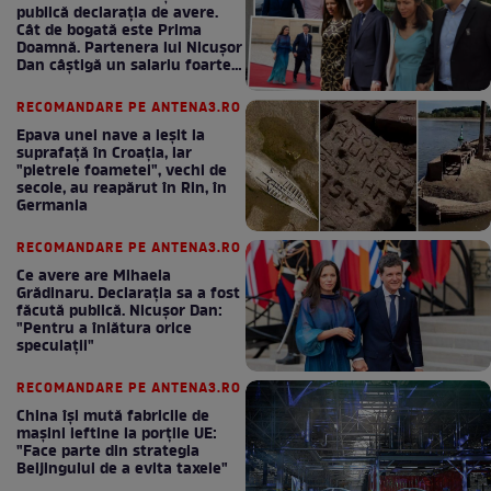
publică declarația de avere.
Cât de bogată este Prima
Doamnă. Partenera lui Nicușor
Dan câștigă un salariu foarte
bun în fiecare lună!
RECOMANDARE PE ANTENA3.RO
Epava unei nave a ieșit la
suprafață în Croația, iar
"pietrele foametei", vechi de
secole, au reapărut în Rin, în
Germania
RECOMANDARE PE ANTENA3.RO
Ce avere are Mihaela
Grădinaru. Declarația sa a fost
făcută publică. Nicușor Dan:
"Pentru a înlătura orice
speculații"
RECOMANDARE PE ANTENA3.RO
China își mută fabricile de
mașini ieftine la porțile UE:
"Face parte din strategia
Beijingului de a evita taxele"