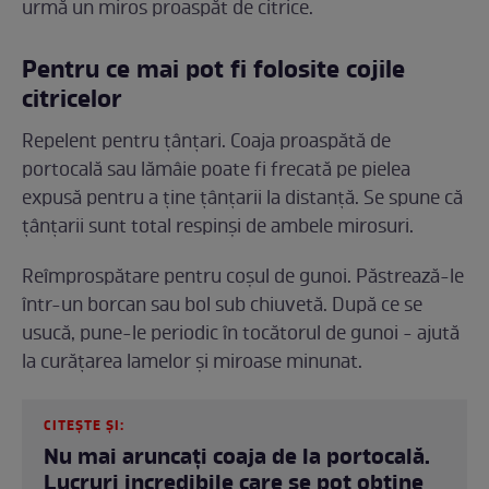
urmă un miros proaspăt de citrice.
Pentru ce mai pot fi folosite cojile
citricelor
Repelent pentru țânțari. Coaja proaspătă de
portocală sau lămâie poate fi frecată pe pielea
expusă pentru a ține țânțarii la distanță. Se spune că
țânțarii sunt total respinși de ambele mirosuri.
Reîmprospătare pentru coșul de gunoi. Păstrează-le
într-un borcan sau bol sub chiuvetă. După ce se
usucă, pune-le periodic în tocătorul de gunoi - ajută
la curățarea lamelor și miroase minunat.
CITEȘTE ȘI:
Nu mai aruncaţi coaja de la portocală.
Lucruri incredibile care se pot obţine