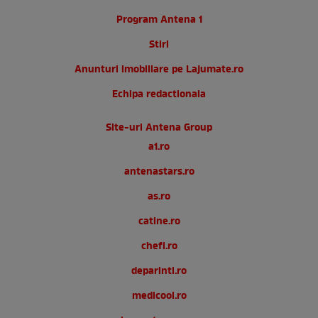
Program Antena 1
Stiri
Anunturi imobiliare pe Lajumate.ro
Echipa redactionala
Site-uri Antena Group
a1.ro
antenastars.ro
as.ro
catine.ro
chefi.ro
deparinti.ro
medicool.ro