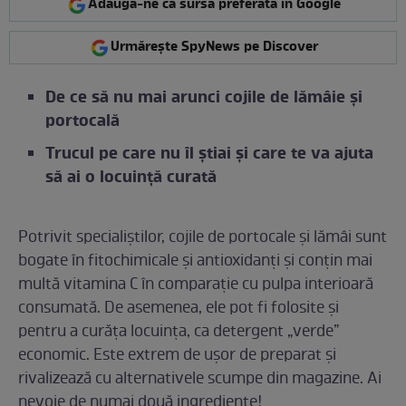
Adaugă-ne ca sursă preferată în Google
Urmărește SpyNews pe Discover
De ce să nu mai arunci cojile de lămâie și
portocală
Trucul pe care nu îl știai și care te va ajuta
să ai o locuință curată
Potrivit specialiștilor, cojile de portocale și lămâi sunt
bogate în fitochimicale și antioxidanți și conțin mai
multă vitamina C în comparație cu pulpa interioară
consumată. De asemenea, ele pot fi folosite și
pentru a curăța locuința, ca detergent „verde”
economic. Este extrem de ușor de preparat și
rivalizează cu alternativele scumpe din magazine. Ai
nevoie de numai două ingrediente!