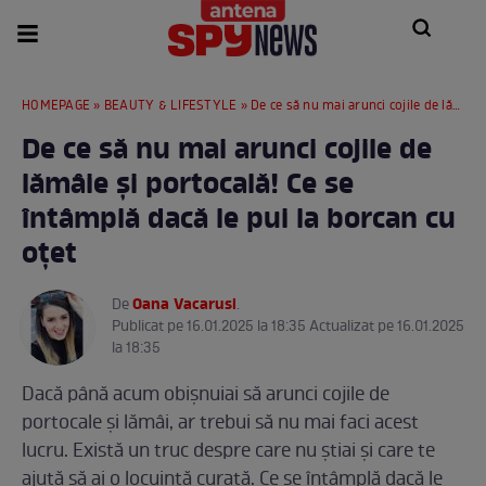
HOMEPAGE
»
BEAUTY & LIFESTYLE
» De ce să nu mai arunci cojile de lămâie și portocală! Ce se întâmplă dacă le pui la borcan cu oțet
De ce să nu mai arunci cojile de
lămâie și portocală! Ce se
întâmplă dacă le pui la borcan cu
oțet
Oana Vacarusi
De
.
Publicat pe 16.01.2025 la 18:35 Actualizat pe 16.01.2025
la 18:35
Dacă până acum obișnuiai să arunci cojile de
portocale și lămâi, ar trebui să nu mai faci acest
lucru. Există un truc despre care nu știai și care te
ajută să ai o locuință curată. Ce se întâmplă dacă le