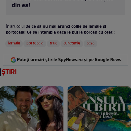
din ea!
De ce să nu mai arunci cojile de lămâie și
În articolul
portocală! Ce se întâmplă dacă le pui la borcan cu oțet
:
lamaie
portocala
truc
curatenie
casa
Puteți urmări știrile SpyNews.ro și pe Google News
ȘTIRI