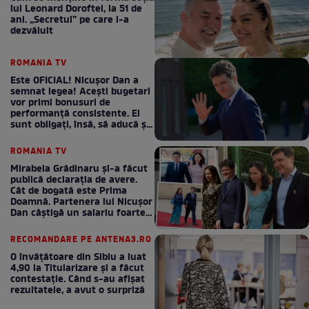
lui Leonard Doroftei, la 51 de
ani. „Secretul” pe care l-a
dezvăluit
ROMANIA TV
Este OFICIAL! Nicușor Dan a
semnat legea! Acești bugetari
vor primi bonusuri de
performanță consistente. Ei
sunt obligați, însă, să aducă și
bani la bugetul de stat
ROMANIA TV
Mirabela Grădinaru și-a făcut
publică declarația de avere.
Cât de bogată este Prima
Doamnă. Partenera lui Nicușor
Dan câștigă un salariu foarte
bun în fiecare lună!
RECOMANDARE PE ANTENA3.RO
O învățătoare din Sibiu a luat
4,90 la Titularizare și a făcut
contestație. Când s-au afișat
rezultatele, a avut o surpriză