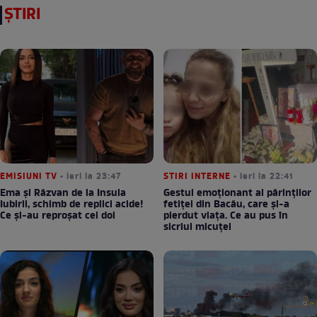
ȘTIRI
EMISIUNI TV
• ieri la 23:47
STIRI INTERNE
• ieri la 22:41
Ema și Răzvan de la Insula
Gestul emoționant al părinților
Iubirii, schimb de replici acide!
fetiței din Bacău, care și-a
Ce și-au reproșat cei doi
pierdut viața. Ce au pus în
sicriul micuței