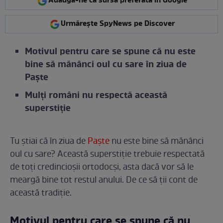
Adaugă-ne ca sursă preferată în Google
Urmărește SpyNews pe Discover
Motivul pentru care se spune că nu este
bine să mănânci oul cu sare în ziua de
Paște
Mulți români nu respectă această
superstiție
Tu știai că în ziua de
Paște
nu este bine să mănânci
oul cu sare? Această superstiție trebuie respectată
de toți credincioșii ortodocși, asta dacă vor să le
meargă bine tot restul anului. De ce să ții cont de
această tradiție.
Motivul pentru care se spune că nu