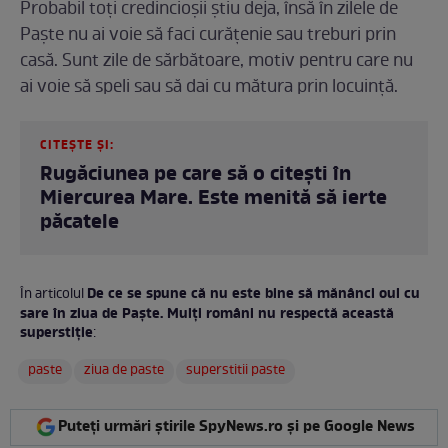
Probabil toți credincioșii știu deja, însă în zilele de
Paște nu ai voie să faci curățenie sau treburi prin
casă. Sunt zile de sărbătoare, motiv pentru care nu
ai voie să speli sau să dai cu mătura prin locuință.
CITEȘTE ȘI:
Rugăciunea pe care să o citești în
Miercurea Mare. Este menită să ierte
păcatele
De ce se spune că nu este bine să mănânci oul cu
În articolul
sare în ziua de Paște. Mulți români nu respectă această
superstiție
:
paste
ziua de paste
superstitii paste
Puteți urmări știrile SpyNews.ro și pe Google News