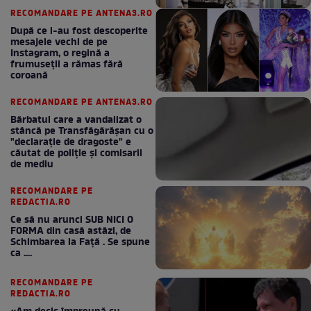
RECOMANDARE PE ANTENA3.RO
După ce i-au fost descoperite
mesajele vechi de pe
Instagram, o regină a
frumuseții a rămas fără
coroană
RECOMANDARE PE ANTENA3.RO
Bărbatul care a vandalizat o
stâncă pe Transfăgărășan cu o
"declaraţie de dragoste" e
căutat de poliție și comisarii
de mediu
RECOMANDARE PE
REDACTIA.RO
Ce să nu arunci SUB NICI O
FORMA din casă astăzi, de
Schimbarea la Față . Se spune
ca ....
RECOMANDARE PE
REDACTIA.RO