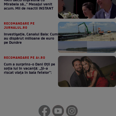
«Am decis împreună cu
Mirabela să..." Mesajul venit
acum. Mii de reactii INSTANT
RECOMANDARE PE
JURNALUL.RO
Investigație, Canalul Bala: Cum
au dispărut milioane de euro
pe Dunăre
RECOMANDARE PE A1.RO
Cum a surprins-o Dani Oțil pe
soția lui în vacanță: „Și-a
riscat viața în baia fetelor”: