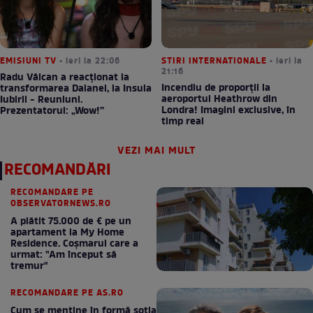
EMISIUNI TV
• ieri la 22:06
STIRI INTERNATIONALE
• ieri la
21:16
Radu Vâlcan a reacționat la
Incendiu de proporții la
transformarea Daianei, la Insula
aeroportul Heathrow din
Iubirii - Reuniuni.
Londra! Imagini exclusive, în
Prezentatorul: „Wow!”
timp real
VEZI MAI MULT
RECOMANDĂRI
RECOMANDARE PE
OBSERVATORNEWS.RO
A plătit 75.000 de € pe un
apartament la My Home
Residence. Coşmarul care a
urmat: "Am început să
tremur"
RECOMANDARE PE AS.RO
Cum se menţine în formă soţia