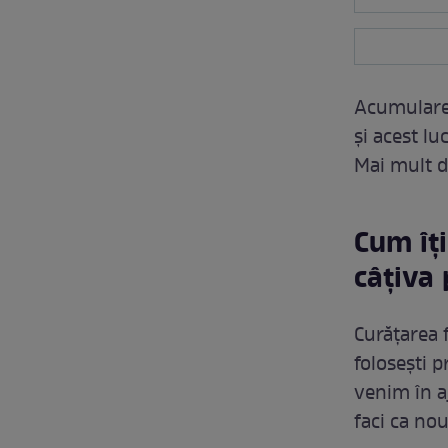
Acumularea
și acest lu
Mai mult de
Cum îți
câțiva 
Curățarea f
folosești 
venim în aj
faci ca nou