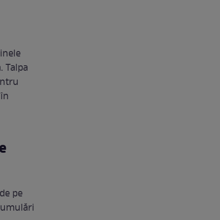
inele
. Talpa
entru
 în
de
 de pe
acumulări