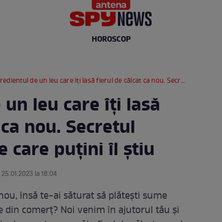
HOROSCOP
ientul de un leu care îți lasă fierul de călcat ca nou. Secretul gospodinelor pe care puțini îl știu
un leu care îți lasă
 ca nou. Secretul
 care puțini îl știu
 25.01.2023 la 18:04
a nou, însă te-ai săturat să plătești sume
 din comerț? Noi venim în ajutorul tău și