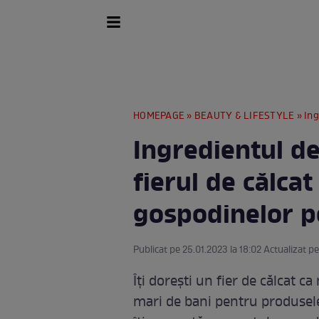
HOMEPAGE
»
BEAUTY & LIFESTYLE
» Ingred
Ingredientul de 
fierul de călcat
gospodinelor pe
Publicat pe 25.01.2023 la 18:02 Actualizat pe
Îți dorești un fier de călcat c
mari de bani pentru produsele