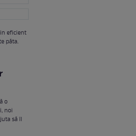
in eficient
te păta.
r
să o
, noi
uta să îl