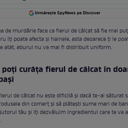
Urmărește SpyNews pe Discover
 de murdărie face ca fierul de călcat să fie mai puț
cru îți poate afecta și hainele, asta deoarece ți le poa
 atât, aburul nu va mai fi distribuit uniform.
 poți curăța fierul de călcat în doa
pași
ierul de călcat nu este dificilă și dacă te-ai săturat 
produsele din comerț și să plătești sume mari de bani
utorul tău și îți dezvăluim ingredientul care te va aj
.