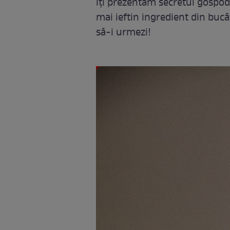
îți prezentăm secretul gospodi
mai ieftin ingredient din bucăt
să-i urmezi!