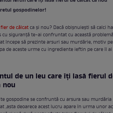
ntul ieftin care îți lasă fierul de călcat ca nou
cretul gospodinelor!
n
fier de călcat
ca și nou? Dacă obișnuiești să calci ha
s cu siguranță te-ai confruntat cu această problemă
lcat începe să prezinte arsuri sau murdărie, motiv p
pa de aceste urme cu ingrediente ieftin pe care îl ai
ntul de un leu care îți lasă fierul 
a nou
te gospodine se confruntă cu arsura sau murdăria
lcat ,asta deoarece acest lucru apare în urma unor 