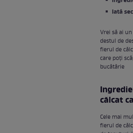
Ingredie
Iată se
Vrei să ai u
destul de de
fierul de că
care poți scă
bucătărie
Ingredie
călcat c
Cele mai mul
fierul de că