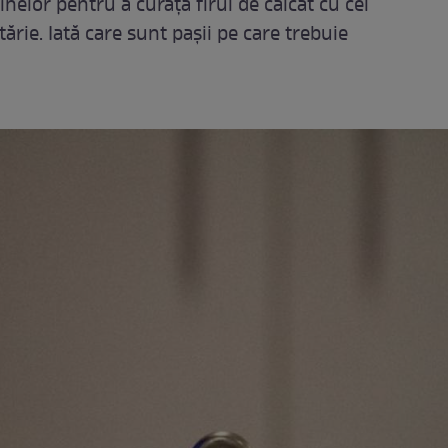
nelor pentru a curăța firul de călcat cu cel
ărie. Iată care sunt pașii pe care trebuie