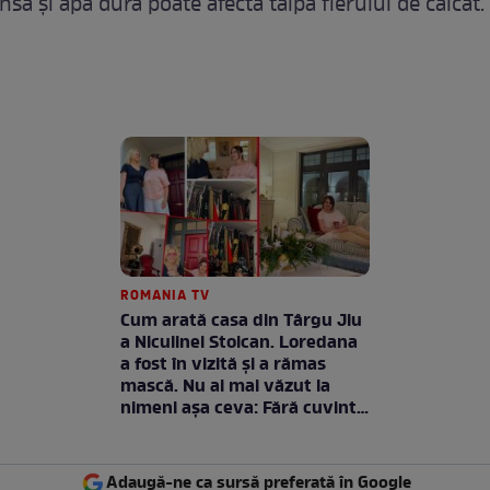
însă și apă dură poate afecta talpa fierului de călcat.
ROMANIA TV
Cum arată casa din Târgu Jiu
a Niculinei Stoican. Loredana
a fost în vizită și a rămas
mască. Nu ai mai văzut la
nimeni așa ceva: Fără cuvinte
/ VIDEO
Adaugă-ne ca sursă preferată în Google