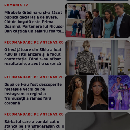
ROMANIA TV
Mirabela Grădinaru și-a făcut
publică declarația de avere.
Cât de bogată este Prima
Doamnă. Partenera lui Nicușor
Dan câștigă un salariu foarte
bun în fiecare lună!
RECOMANDARE PE ANTENA3.RO
O învățătoare din Sibiu a luat
4,90 la Titularizare și a făcut
contestație. Când s-au afișat
rezultatele, a avut o surpriză
RECOMANDARE PE ANTENA3.RO
După ce i-au fost descoperite
mesajele vechi de pe
Instagram, o regină a
frumuseții a rămas fără
coroană
RECOMANDARE PE ANTENA3.RO
Bărbatul care a vandalizat o
stâncă pe Transfăgărășan cu o