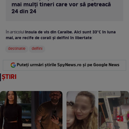
mai mulți tineri care vor să petreacă
24 din 24
Insula de vis din Caraibe. Aici sunt 33°C în luna
În articolul
mai, are recife de corali și delfini în libertate
:
destinatie
delfini
Puteți urmări știrile SpyNews.ro și pe Google News
ȘTIRI