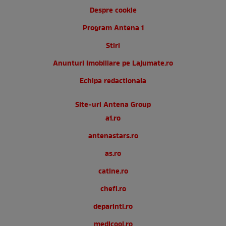
Despre cookie
Program Antena 1
Stiri
Anunturi imobiliare pe Lajumate.ro
Echipa redactionala
Site-uri Antena Group
a1.ro
antenastars.ro
as.ro
catine.ro
chefi.ro
deparinti.ro
medicool.ro