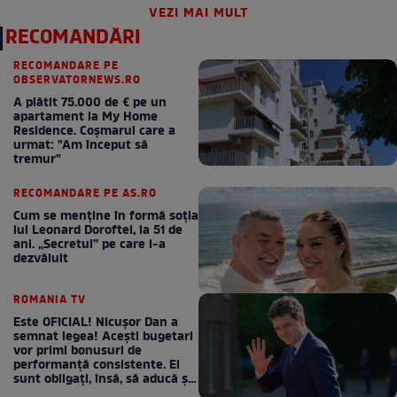
VEZI MAI MULT
RECOMANDĂRI
RECOMANDARE PE
OBSERVATORNEWS.RO
A plătit 75.000 de € pe un
apartament la My Home
Residence. Coşmarul care a
urmat: "Am început să
tremur"
RECOMANDARE PE AS.RO
Cum se menţine în formă soţia
lui Leonard Doroftei, la 51 de
ani. „Secretul” pe care l-a
dezvăluit
ROMANIA TV
Este OFICIAL! Nicușor Dan a
semnat legea! Acești bugetari
vor primi bonusuri de
performanță consistente. Ei
sunt obligați, însă, să aducă și
bani la bugetul de stat