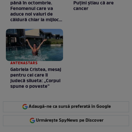
până în octombrie.
Puţini ştiau că are
Fenomenul care va
cancer
aduce noi valuri de
căldură chiar la mijlocul
toamnei
ANTENASTARS
Gabriela Cristea, mesaj
pentru cei care îi
judecă silueta: „Corpul
spune o poveste”
Adaugă-ne ca sursă preferată în Google
Urmărește SpyNews pe Discover