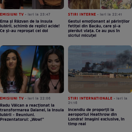
EMISIUNI TV
• ieri la 23:47
STIRI INTERNE
• ieri la 22:41
Ema și Răzvan de la Insula
Gestul emoționant al părinților
Iubirii, schimb de replici acide!
fetiței din Bacău, care și-a
Ce și-au reproșat cei doi
pierdut viața. Ce au pus în
sicriul micuței
EMISIUNI TV
• ieri la 22:06
STIRI INTERNATIONALE
• ieri la
21:16
Radu Vâlcan a reacționat la
Incendiu de proporții la
transformarea Daianei, la Insula
aeroportul Heathrow din
Iubirii - Reuniuni.
Londra! Imagini exclusive, în
Prezentatorul: „Wow!”
timp real