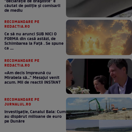
"declaraţie de dragoste" e
căutat de poliție și comisarii
de mediu
RECOMANDARE PE
REDACTIA.RO
Ce să nu arunci SUB NICI O
FORMA din casă astăzi, de
Schimbarea la Față . Se spune
ca ....
RECOMANDARE PE
REDACTIA.RO
«Am decis împreună cu
Mirabela să..." Mesajul venit
acum. Mii de reactii INSTANT
RECOMANDARE PE
JURNALUL.RO
Investigație, Canalul Bala: Cum
au dispărut milioane de euro
pe Dunăre