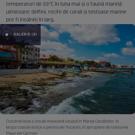
temperaturi de 33°C în luna mai și o faună marină
uimitoare: delfini, recife de corali și țestoase marine
pot fi întâlniți în larg.
GALERIE (3)
Cozumel este o insulă mexicană situată în Marea Caraibelor, în
largul coastei estice a peninsulei Yucatán, în apropiere de stațiunea
Playa del Carmen