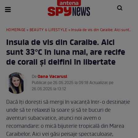
HOMEPAGE
»
BEAUTY & LIFESTYLE
» Insula de vis din Caraibe. Aici sunt 33°C în luna mai, are recife de corali și delfini în libertate
Insula de vis din Caraibe. Aici
sunt 33°C în luna mai, are recife
de corali și delfini în libertate
Oana Vacarusi
De
.
Publicat pe 26.05.2025 la 09:18 Actualizat pe
26.05.2025 la 13:12
Dacă îți dorești să mergi în vacanță într-o destinație
unde să te relaxezi la soare și să te bucuri de
aventuri subacvatice, atunci noi avem o
recomandare: o mică bijuterie tropicală din Marea
Caraibelor. Aici vei găsi peisaje spectaculoase,