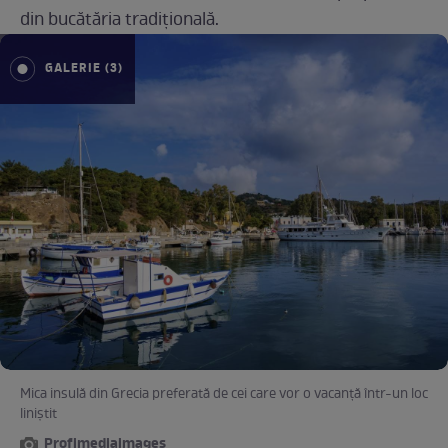
din bucătăria tradițională.
GALERIE (3)
Mica insulă din Grecia preferată de cei care vor o vacanță într-un loc
liniștit
Profimediaimages