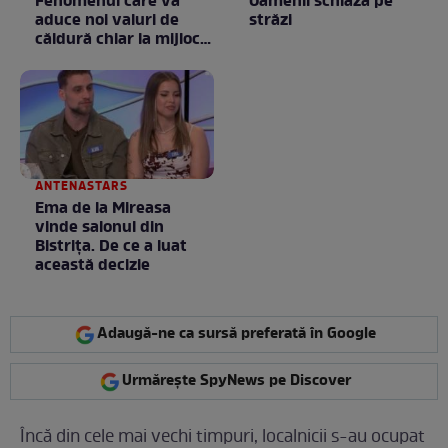
Fenomenul care va
Oamenii schiază pe
aduce noi valuri de
străzi
căldură chiar la mijlocul
toamnei
ANTENASTARS
Ema de la Mireasa
vinde salonul din
Bistrița. De ce a luat
această decizie
Adaugă-ne ca sursă preferată în Google
Urmărește SpyNews pe Discover
Încă din cele mai vechi timpuri, localnicii s-au ocupat