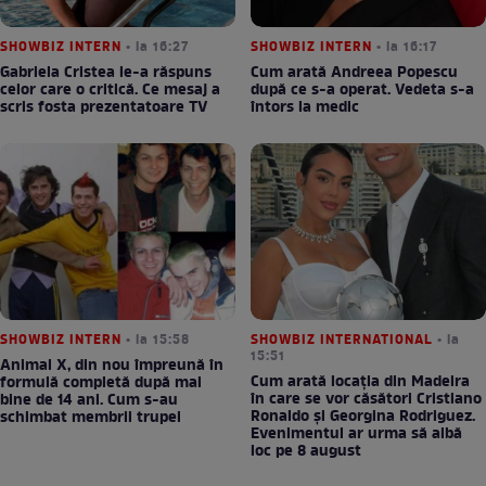
SHOWBIZ INTERN
• la 16:27
SHOWBIZ INTERN
• la 16:17
Gabriela Cristea le-a răspuns
Cum arată Andreea Popescu
celor care o critică. Ce mesaj a
după ce s-a operat. Vedeta s-a
scris fosta prezentatoare TV
întors la medic
SHOWBIZ INTERN
• la 15:58
SHOWBIZ INTERNATIONAL
• la
15:51
Animal X, din nou împreună în
Cum arată locația din Madeira
formulă completă după mai
în care se vor căsători Cristiano
bine de 14 ani. Cum s-au
Ronaldo și Georgina Rodriguez.
schimbat membrii trupei
Evenimentul ar urma să aibă
loc pe 8 august