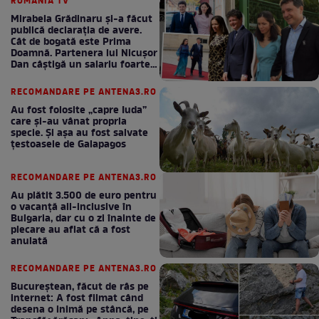
ROMANIA TV
Mirabela Grădinaru și-a făcut
publică declarația de avere.
Cât de bogată este Prima
Doamnă. Partenera lui Nicușor
Dan câștigă un salariu foarte
bun în fiecare lună!
RECOMANDARE PE ANTENA3.RO
Au fost folosite „capre Iuda”
care și-au vânat propria
specie. Și așa au fost salvate
țestoasele de Galapagos
RECOMANDARE PE ANTENA3.RO
Au plătit 3.500 de euro pentru
o vacanță all-inclusive în
Bulgaria, dar cu o zi înainte de
plecare au aflat că a fost
anulată
RECOMANDARE PE ANTENA3.RO
Bucureștean, făcut de râs pe
internet: A fost filmat când
desena o inimă pe stâncă, pe