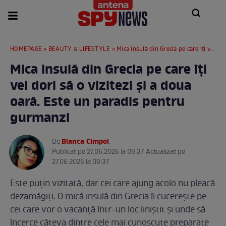
HOMEPAGE
»
BEAUTY & LIFESTYLE
» Mica insulă din Grecia pe care îți vei dori să o vizitezi și a doua oară. Este un paradis pentru gurmanzi
Mica insulă din Grecia pe care îți
vei dori să o vizitezi și a doua
oară. Este un paradis pentru
gurmanzi
Bianca Cimpoi
De
.
Publicat pe 27.06.2025 la 09:37 Actualizat pe
27.06.2025 la 09:37
Este puțin vizitată, dar cei care ajung acolo nu pleacă
dezamăgiți. O mică insulă din Grecia îi cucerește pe
cei care vor o vacanță într-un loc liniștit și unde să
încerce câteva dintre cele mai cunoscute preparate