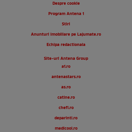
Despre cookie
Program Antena 1
Stiri
Anunturi imobiliare pe Lajumate.ro
Echipa redactionala
Site-uri Antena Group
a1.ro
antenastars.ro
as.ro
catine.ro
chefi.ro
deparinti.ro
medicool.ro