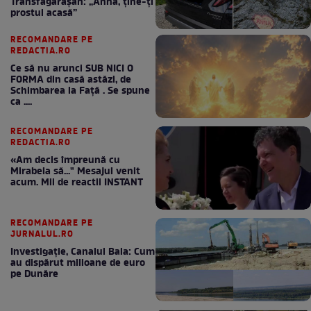
Transfăgărășan: „Anna, ține-ți
prostul acasă”
RECOMANDARE PE
REDACTIA.RO
Ce să nu arunci SUB NICI O
FORMA din casă astăzi, de
Schimbarea la Față . Se spune
ca ....
RECOMANDARE PE
REDACTIA.RO
«Am decis împreună cu
Mirabela să..." Mesajul venit
acum. Mii de reactii INSTANT
RECOMANDARE PE
JURNALUL.RO
Investigație, Canalul Bala: Cum
au dispărut milioane de euro
pe Dunăre