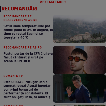
VEZI MAI MULT
RECOMANDĂRI
RECOMANDARE PE
OBSERVATORNEWS.RO
Satul unde temperaturile pot
coborî până la 0°C în august, în
timp ce restul Spaniei se
topește la 40°C
RECOMANDARE PE AS.RO
Fostul portar de la CFR Cluj s-a
făcut cântăreţ şi urcă pe
scenă la UNTOLD
ROMANIA TV
Este OFICIAL! Nicușor Dan a
semnat legea! Acești bugetari
vor primi bonusuri de
performanță consistente. Ei
sunt obligați, însă, să aducă și
bani la bugetul de stat