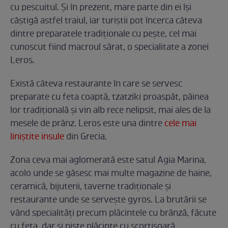
cu pescuitul. Și în prezent, mare parte din ei își
câștigă astfel traiul, iar turiștii pot încerca câteva
dintre preparatele tradiționale cu pește, cel mai
cunoscut fiind macroul sărat, o specialitate a zonei
Leros.
Există câteva restaurante în care se servesc
preparate cu feta coaptă, tzatziki proaspăt, pâinea
lor tradițională și vin alb rece nelipsit, mai ales de la
mesele de prânz. Leros este una dintre
cele mai
liniștite insule
din Grecia.
Zona ceva mai aglomerată este satul Agia Marina,
acolo unde se găsesc mai multe magazine de haine,
ceramică, bijuterii, taverne tradiționale și
restaurante unde se servește gyros. La brutării se
vând specialități precum plăcintele cu brânză, făcute
cu feta, dar și niște plăcinte cu scorțișoară.