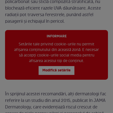
policarbonat sau sticlă compozită stratificată, nu
blochează eficient razele UVA dăunătoare. Aceste
radiații pot traversa ferestrele, punând astfel
pasagerii și echipajul în pericol.
INFORMARE
Setările tale privind cookie-urile nu permit
afișarea conținutului din această zonă. E necesar
să accepți cookie-urile social media pentru
afisarea acestui tip de conținut.
Modifică setările
În sprijinul acestei recomandări, alți dermatologi fac
referire la un studiu din anul 2015, publicat în JAMA
Dermatology, care evidențiază riscul crescut de