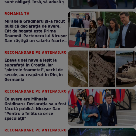
sunt obligați, însă, să aducă și
bani la bugetul de stat
ROMANIA TV
Mirabela Grădinaru și-a făcut
publică declarația de avere.
Cât de bogată este Prima
Doamnă. Partenera lui Nicușor
Dan câștigă un salariu foarte
bun în fiecare lună!
RECOMANDARE PE ANTENA3.RO
Epava unei nave a ieșit la
suprafață în Croația, iar
"pietrele foametei", vechi de
secole, au reapărut în Rin, în
Germania
RECOMANDARE PE ANTENA3.RO
Ce avere are Mihaela
Grădinaru. Declarația sa a fost
făcută publică. Nicușor Dan:
"Pentru a înlătura orice
speculații"
RECOMANDARE PE ANTENA3.RO