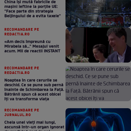
China își mută fabricile de
mașini ieftine la porțile UE:
"Face parte din strategia
Beijingului de a evita taxele"
RECOMANDARE PE
REDACTIA.RO
«Am decis împreună cu
Mirabela să..." Mesajul venit
acum. Mii de reactii INSTANT
RECOMANDARE PE
REDACTIA.RO
Noaptea în care cerurile se
deschid. Ce se pune sub pernă
înainte de Schimbarea la Față.
Bătrânii spun că acest obicei
îți va transforma viața
RECOMANDARE PE
JURNALUL.RO
Cheia unei vieți mai lungi,
ascunsă într-un organ ignorat