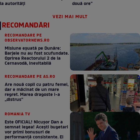
la autorități
două ore”
VEZI MAI MULT
RECOMANDĂRI
RECOMANDARE PE
OBSERVATORNEWS.RO
Misiune eșuată pe Dunăre:
Barjele nu au fost scufundate.
Oprirea Reactorului 2 de la
Cernavodă, inevitabilă
RECOMANDARE PE AS.RO
Are nouă copii cu patru femei,
dar e măcinat de un mare
regret. Marea dragoste l-a
„distrus”
ROMANIA TV
Este OFICIAL! Nicușor Dan a
semnat legea! Acești bugetari
vor primi bonusuri de
performanță consistente. Ei