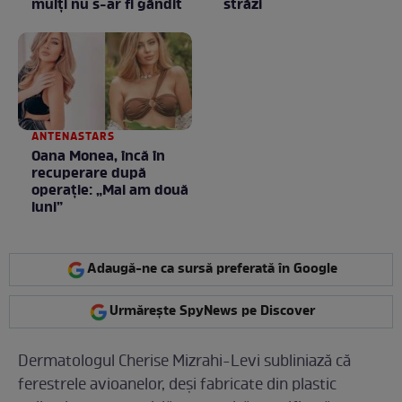
mulţi nu s-ar fi gândit
străzi
ANTENASTARS
Oana Monea, încă în
recuperare după
operație: „Mai am două
luni”
Adaugă-ne ca sursă preferată în Google
Urmărește SpyNews pe Discover
Dermatologul Cherise Mizrahi-Levi subliniază că
ferestrele avioanelor, deși fabricate din plastic