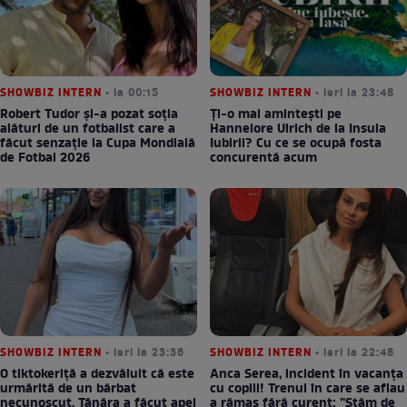
SHOWBIZ INTERN
• la 00:15
SHOWBIZ INTERN
• ieri la 23:48
Robert Tudor și-a pozat soția
Ți-o mai amintești pe
alături de un fotbalist care a
Hannelore Ulrich de la Insula
făcut senzație la Cupa Mondială
Iubirii? Cu ce se ocupă fosta
de Fotbal 2026
concurentă acum
SHOWBIZ INTERN
• ieri la 23:36
SHOWBIZ INTERN
• ieri la 22:48
O tiktokeriță a dezvăluit că este
Anca Serea, incident în vacanța
urmărită de un bărbat
cu copiii! Trenul în care se aflau
necunoscut. Tânăra a făcut apel
a rămas fără curent: ”Stăm de