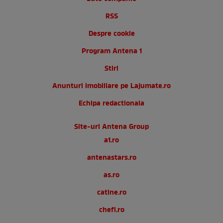
RSS
Despre cookie
Program Antena 1
Stiri
Anunturi imobiliare pe Lajumate.ro
Echipa redactionala
Site-uri Antena Group
a1.ro
antenastars.ro
as.ro
catine.ro
chefi.ro