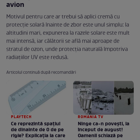
avion
Motivul pentru care ar trebui să aplici cremă cu
protecție solară înainte de zbor este unul simplu: la
altitudini mari, expunerea la razele solare este mult
mai intensă, iar călătorii se află mai aproape de
stratul de ozon, unde protecția naturală împotriva
radiațiilor UV este redusă.
Articolul continuă după recomandări
PLAYTECH
ROMANIA TV
Ce reprezintă spaţiul
Ninge ca-n povești, la
de dinainte de 0 de pe
început de august!
rigle? Explicaţia la care
Oamenii schiază pe