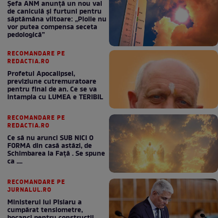
Șefa ANM anunță un nou val
de caniculă și furtuni pentru
săptămâna viitoare: „Ploile nu
vor putea compensa seceta
pedologică”
RECOMANDARE PE
REDACTIA.RO
Profetul Apocalipsei,
previziune cutremuratoare
pentru final de an. Ce se va
intampla cu LUMEA e TERIBIL
RECOMANDARE PE
REDACTIA.RO
Ce să nu arunci SUB NICI O
FORMA din casă astăzi, de
Schimbarea la Față . Se spune
ca ....
RECOMANDARE PE
JURNALUL.RO
Ministerul lui Pîslaru a
cumpărat tensiometre,