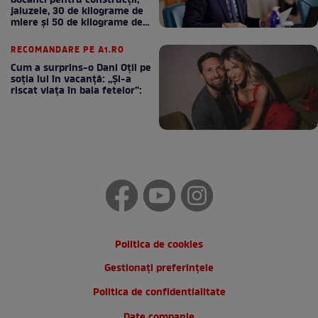
bocanci pentru construcții,
jaluzele, 30 de kilograme de
miere și 50 de kilograme de
cafea
RECOMANDARE PE A1.RO
Cum a surprins-o Dani Oțil pe
soția lui în vacanță: „Și-a
riscat viața în baia fetelor”:
Politica de cookies
Gestionați preferințele
Politica de confidentialitate
Date companie