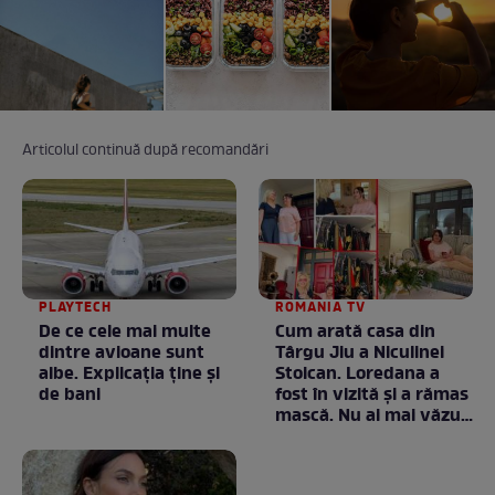
Articolul continuă după recomandări
PLAYTECH
ROMANIA TV
De ce cele mai multe
Cum arată casa din
dintre avioane sunt
Târgu Jiu a Niculinei
albe. Explicația ține și
Stoican. Loredana a
de bani
fost în vizită și a rămas
mască. Nu ai mai văzut
la nimeni așa ceva:
Fără cuvinte / VIDEO