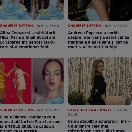
SHOWBIZ INTERN
• ieri la 23:14
SHOWBIZ INTERN
• ieri la 22:43
Alina Ceușan și-a sărbătorit
Andreea Popescu a vorbit
fiica. Perla a împlinit doi ani.
despre intervenția estetică! Ce
Scrisoarea influenceriței cu
mărime a ales la sâni și cât de
care și-a emoționat fanii
mult s-a învinețit la față
SHOWBIZ INTERN
• ieri la 22:06
STIRI INTERNATIONALE
• ieri la
21:19
Cine e Bianca, românca ce a
Ce au stabilit anchetatorii într-
dansat alături de Zara Larsson,
unul dintre cele mai
la UNTOLD 2026. Ce cadou a
misterioase cazuri din lumea
primit de la artistă