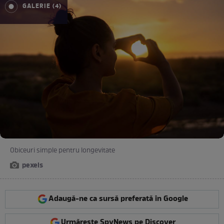
GALERIE (4)
Obiceuri simple pentru longevitate
pexels
Adaugă-ne ca sursă preferată în Google
Urmărește SpyNews pe Discover