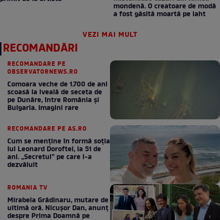
mondenă. O creatoare de modă
a fost găsită moartă pe iaht
VEZI MAI MULT
RECOMANDĂRI
RECOMANDARE PE
OBSERVATORNEWS.RO
Comoara veche de 1.700 de ani
scoasă la iveală de seceta de
pe Dunăre, între România şi
Bulgaria. Imagini rare
RECOMANDARE PE AS.RO
Cum se menţine în formă soţia
lui Leonard Doroftei, la 51 de
ani. „Secretul” pe care l-a
dezvăluit
ROMANIA TV
Mirabela Grădinaru, mutare de
ultimă oră. Nicuşor Dan, anunţ
despre Prima Doamnă pe