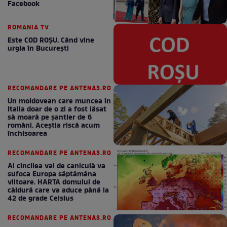
Facebook
ROMANIA TV
Este COD ROŞU. Când vine
urgia în Bucureşti
RECOMANDARE PE ANTENA3.RO
Un moldovean care muncea în
Italia doar de o zi a fost lăsat
să moară pe şantier de 6
români. Aceștia riscă acum
închisoarea
RECOMANDARE PE ANTENA3.RO
Al cincilea val de caniculă va
sufoca Europa săptămâna
viitoare. HARTA domului de
căldură care va aduce până la
42 de grade Celsius
RECOMANDARE PE ANTENA3.RO