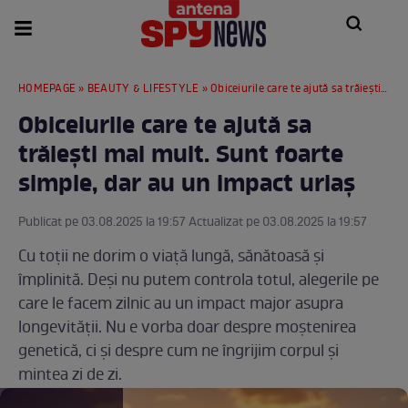
HOMEPAGE
»
BEAUTY & LIFESTYLE
» Obiceiurile care te ajută sa trăiești mai mult. Sunt foarte simple, dar au un impact uriaș
Obiceiurile care te ajută sa
trăiești mai mult. Sunt foarte
simple, dar au un impact uriaș
Publicat pe 03.08.2025 la 19:57 Actualizat pe 03.08.2025 la 19:57
Cu toții ne dorim o viață lungă, sănătoasă și
împlinită. Deși nu putem controla totul, alegerile pe
care le facem zilnic au un impact major asupra
longevității. Nu e vorba doar despre moștenirea
genetică, ci și despre cum ne îngrijim corpul și
mintea zi de zi.