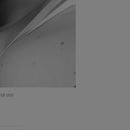
să stiți