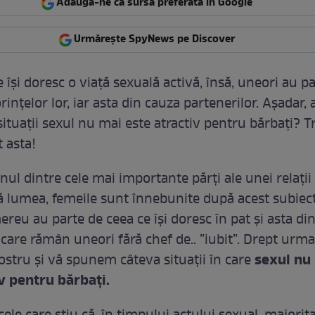
Adaugă-ne ca sursă preferată în Google
Urmărește SpyNews pe Discover
 își doresc o viață sexuală activă, însă, uneori au p
rințelor lor, iar asta din cauza partenerilor. Așadar, 
situaţii sexul nu mai este atractiv pentru bărbaţi? T
t asta!
nul dintre cele mai importante părți ale unei relații ș
ă lumea, femeile sunt înnebunite după acest subiect
ereu au parte de ceea ce își doresc în pat și asta di
 care rămân uneori fără chef de.. ”iubit”. Drept urm
sexul nu
ostru și vă spunem câteva situaţii în care
v pentru bărbaţi.