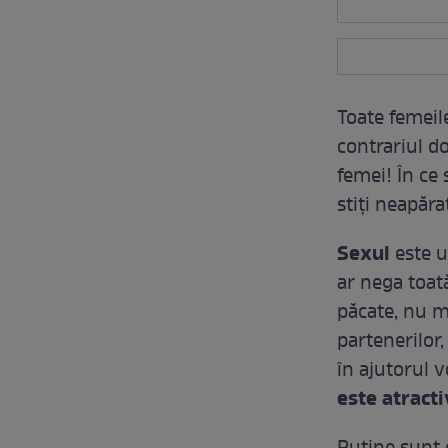
Toate femeile
contrariul do
femei! În ce 
stiți neapăra
Sexul
este u
ar nega toat
păcate, nu m
partenerilor,
în ajutorul v
este atracti