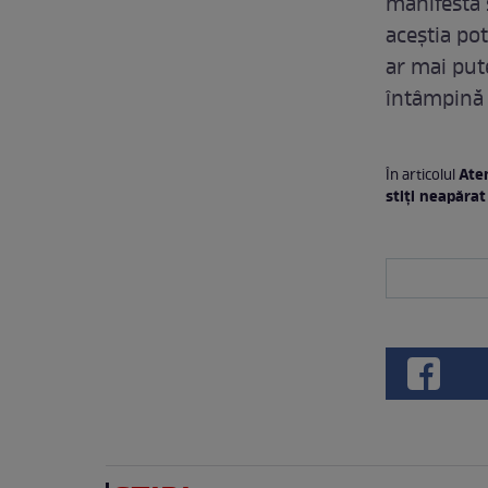
manifestă ș
aceştia po
ar mai put
întâmpină 
Aten
În articolul
stiți neapăra