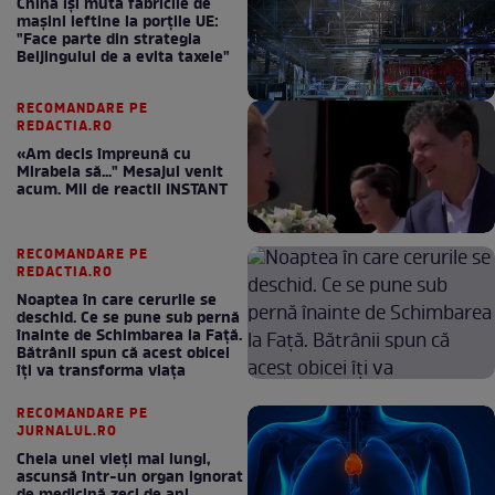
China își mută fabricile de
mașini ieftine la porțile UE:
"Face parte din strategia
Beijingului de a evita taxele"
RECOMANDARE PE
REDACTIA.RO
«Am decis împreună cu
Mirabela să..." Mesajul venit
acum. Mii de reactii INSTANT
RECOMANDARE PE
REDACTIA.RO
Noaptea în care cerurile se
deschid. Ce se pune sub pernă
înainte de Schimbarea la Față.
Bătrânii spun că acest obicei
îți va transforma viața
RECOMANDARE PE
JURNALUL.RO
Cheia unei vieți mai lungi,
ascunsă într-un organ ignorat