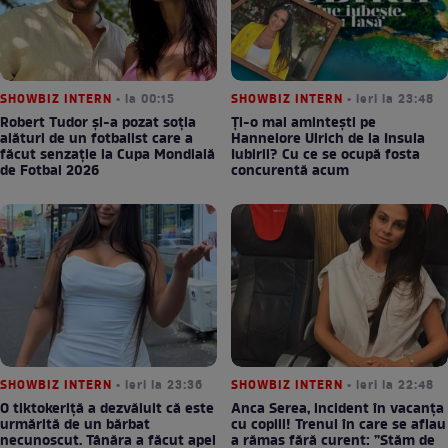
SHOWBIZ INTERN
• la 00:15
SHOWBIZ INTERN
• ieri la 23:48
Robert Tudor și-a pozat soția
Ți-o mai amintești pe
alături de un fotbalist care a
Hannelore Ulrich de la Insula
făcut senzație la Cupa Mondială
Iubirii? Cu ce se ocupă fosta
de Fotbal 2026
concurentă acum
SHOWBIZ INTERN
• ieri la 23:36
SHOWBIZ INTERN
• ieri la 22:48
O tiktokeriță a dezvăluit că este
Anca Serea, incident în vacanța
urmărită de un bărbat
cu copiii! Trenul în care se aflau
necunoscut. Tânăra a făcut apel
a rămas fără curent: ”Stăm de