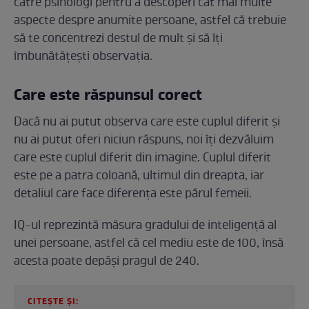
către psihologi pentru a descoperi cât mai multe
aspecte despre anumite persoane, astfel că trebuie
să te concentrezi destul de mult și să îți
îmbunătățești observația.
Care este răspunsul corect
Dacă nu ai putut observa care este cuplul diferit și
nu ai putut oferi niciun răspuns, noi îți dezvăluim
care este cuplul diferit din imagine. Cuplul diferit
este pe a patra coloană, ultimul din dreapta, iar
detaliul care face diferența este părul femeii.
IQ-ul reprezintă măsura gradului de inteligență al
unei persoane, astfel că cel mediu este de 100, însă
acesta poate depăși pragul de 240.
CITEȘTE ȘI: