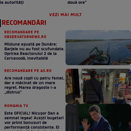
la autorități
două ore”
VEZI MAI MULT
RECOMANDĂRI
RECOMANDARE PE
OBSERVATORNEWS.RO
Misiune eșuată pe Dunăre:
Barjele nu au fost scufundate.
Oprirea Reactorului 2 de la
Cernavodă, inevitabilă
RECOMANDARE PE AS.RO
Are nouă copii cu patru femei,
dar e măcinat de un mare
regret. Marea dragoste l-a
„distrus”
ROMANIA TV
Este OFICIAL! Nicușor Dan a
semnat legea! Acești bugetari
vor primi bonusuri de
performanță consistente. Ei