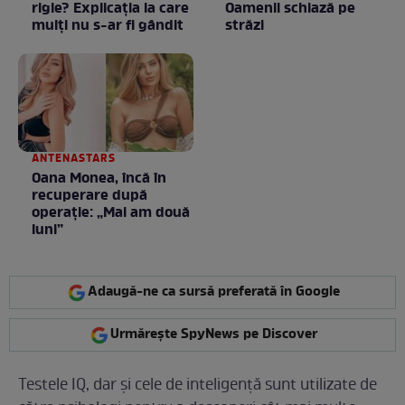
rigle? Explicaţia la care
Oamenii schiază pe
mulţi nu s-ar fi gândit
străzi
ANTENASTARS
Oana Monea, încă în
recuperare după
operație: „Mai am două
luni”
Adaugă-ne ca sursă preferată în Google
Urmărește SpyNews pe Discover
Testele IQ, dar și cele de inteligență sunt utilizate de