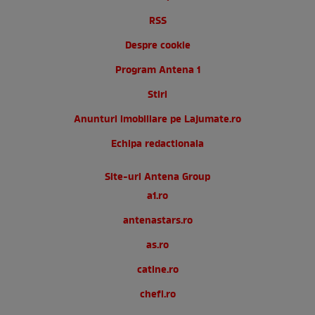
RSS
Despre cookie
Program Antena 1
Stiri
Anunturi imobiliare pe Lajumate.ro
Echipa redactionala
Site-uri Antena Group
a1.ro
antenastars.ro
as.ro
catine.ro
chefi.ro