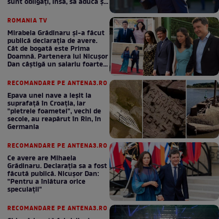
sunt obligați, însă, să aducă și
bani la bugetul de stat
ROMANIA TV
Mirabela Grădinaru și-a făcut
publică declarația de avere.
Cât de bogată este Prima
Doamnă. Partenera lui Nicușor
Dan câștigă un salariu foarte
bun în fiecare lună!
RECOMANDARE PE ANTENA3.RO
Epava unei nave a ieșit la
suprafață în Croația, iar
"pietrele foametei", vechi de
secole, au reapărut în Rin, în
Germania
RECOMANDARE PE ANTENA3.RO
Ce avere are Mihaela
Grădinaru. Declarația sa a fost
făcută publică. Nicușor Dan:
"Pentru a înlătura orice
speculații"
RECOMANDARE PE ANTENA3.RO