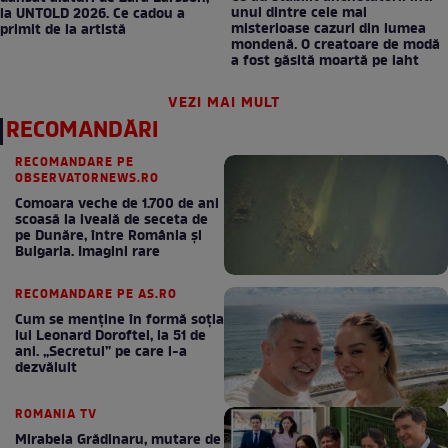
unul dintre cele mai
la UNTOLD 2026. Ce cadou a
misterioase cazuri din lumea
primit de la artistă
mondenă. O creatoare de modă
a fost găsită moartă pe iaht
VEZI MAI MULT
RECOMANDĂRI
RECOMANDARE PE
OBSERVATORNEWS.RO
Comoara veche de 1.700 de ani
scoasă la iveală de seceta de
pe Dunăre, între România şi
Bulgaria. Imagini rare
RECOMANDARE PE AS.RO
Cum se menţine în formă soţia
lui Leonard Doroftei, la 51 de
ani. „Secretul” pe care l-a
dezvăluit
ROMANIA TV
Mirabela Grădinaru, mutare de