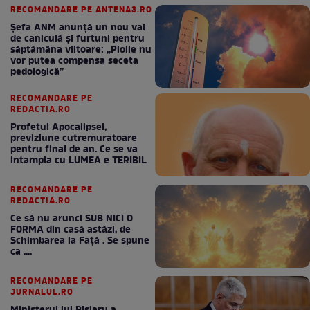
RECOMANDARE PE ANTENA3.RO
Șefa ANM anunță un nou val
de caniculă și furtuni pentru
săptămâna viitoare: „Ploile nu
vor putea compensa seceta
pedologică”
RECOMANDARE PE
REDACTIA.RO
Profetul Apocalipsei,
previziune cutremuratoare
pentru final de an. Ce se va
intampla cu LUMEA e TERIBIL
RECOMANDARE PE
REDACTIA.RO
Ce să nu arunci SUB NICI O
FORMA din casă astăzi, de
Schimbarea la Față . Se spune
ca ....
RECOMANDARE PE
JURNALUL.RO