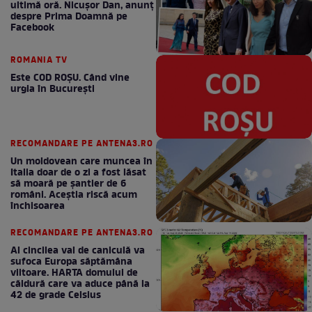
ultimă oră. Nicuşor Dan, anunţ
despre Prima Doamnă pe
Facebook
ROMANIA TV
Este COD ROŞU. Când vine
urgia în Bucureşti
RECOMANDARE PE ANTENA3.RO
Un moldovean care muncea în
Italia doar de o zi a fost lăsat
să moară pe şantier de 6
români. Aceștia riscă acum
închisoarea
RECOMANDARE PE ANTENA3.RO
Al cincilea val de caniculă va
sufoca Europa săptămâna
viitoare. HARTA domului de
căldură care va aduce până la
42 de grade Celsius