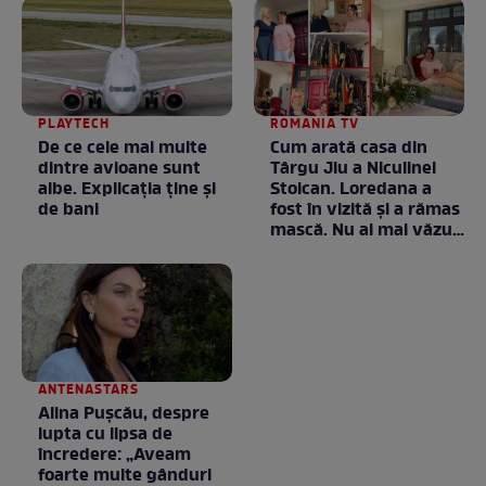
PLAYTECH
ROMANIA TV
De ce cele mai multe
Cum arată casa din
dintre avioane sunt
Târgu Jiu a Niculinei
albe. Explicația ține și
Stoican. Loredana a
de bani
fost în vizită și a rămas
mască. Nu ai mai văzut
la nimeni așa ceva:
Fără cuvinte / VIDEO
ANTENASTARS
Alina Pușcău, despre
lupta cu lipsa de
încredere: „Aveam
foarte multe gânduri