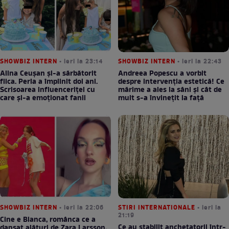
SHOWBIZ INTERN
• ieri la 23:14
SHOWBIZ INTERN
• ieri la 22:43
Alina Ceușan și-a sărbătorit
Andreea Popescu a vorbit
fiica. Perla a împlinit doi ani.
despre intervenția estetică! Ce
Scrisoarea influenceriței cu
mărime a ales la sâni și cât de
care și-a emoționat fanii
mult s-a învinețit la față
SHOWBIZ INTERN
• ieri la 22:06
STIRI INTERNATIONALE
• ieri la
21:19
Cine e Bianca, românca ce a
Ce au stabilit anchetatorii într-
dansat alături de Zara Larsson,