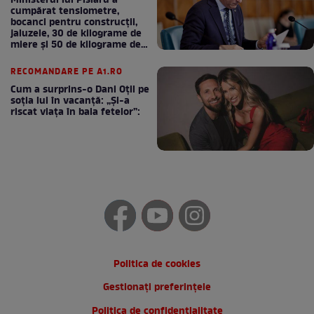
Ministerul lui Pîslaru a
cumpărat tensiometre,
bocanci pentru construcții,
jaluzele, 30 de kilograme de
miere și 50 de kilograme de
cafea
RECOMANDARE PE A1.RO
Cum a surprins-o Dani Oțil pe
soția lui în vacanță: „Și-a
riscat viața în baia fetelor”:
Politica de cookies
Gestionați preferințele
Politica de confidentialitate