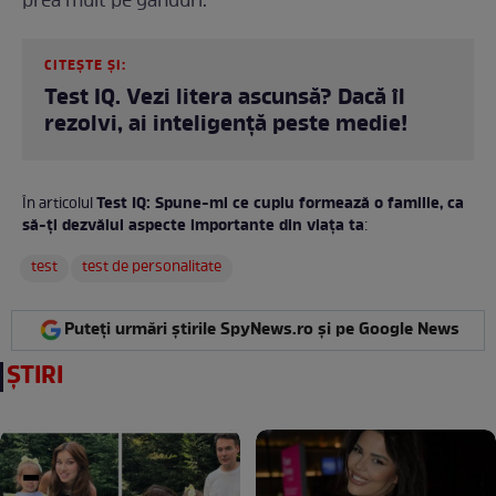
prea mult pe gânduri.
CITEȘTE ȘI:
Test IQ. Vezi litera ascunsă? Dacă îl
rezolvi, ai inteligență peste medie!
Test IQ: Spune-mi ce cuplu formează o familie, ca
În articolul
să-ți dezvălui aspecte importante din viața ta
:
test
test de personalitate
Puteți urmări știrile SpyNews.ro și pe Google News
ȘTIRI