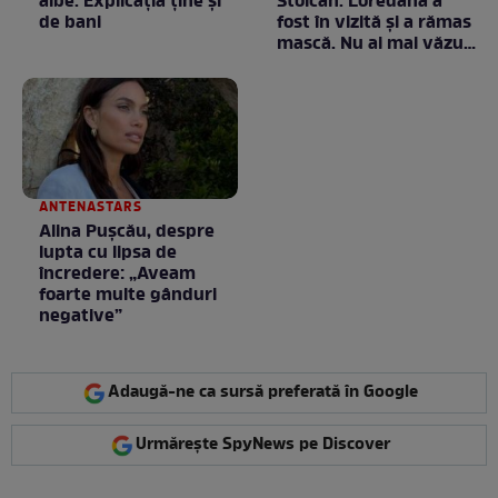
albe. Explicația ține și
Stoican. Loredana a
de bani
fost în vizită și a rămas
mască. Nu ai mai văzut
la nimeni așa ceva:
Fără cuvinte / VIDEO
ANTENASTARS
Alina Pușcău, despre
lupta cu lipsa de
încredere: „Aveam
foarte multe gânduri
negative”
Adaugă-ne ca sursă preferată în Google
Urmărește SpyNews pe Discover