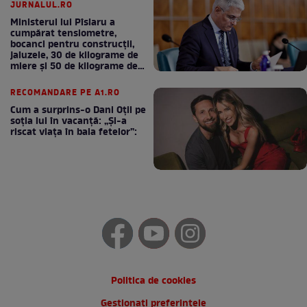
JURNALUL.RO
Ministerul lui Pîslaru a
cumpărat tensiometre,
bocanci pentru construcții,
jaluzele, 30 de kilograme de
miere și 50 de kilograme de
cafea
RECOMANDARE PE A1.RO
Cum a surprins-o Dani Oțil pe
soția lui în vacanță: „Și-a
riscat viața în baia fetelor”:
Politica de cookies
Gestionați preferințele