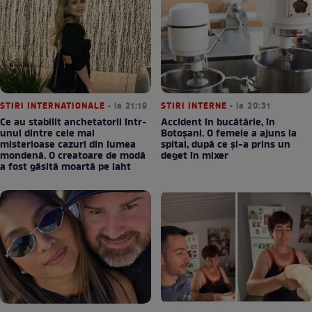
STIRI INTERNATIONALE
• la 21:19
STIRI INTERNE
• la 20:31
Ce au stabilit anchetatorii într-
Accident în bucătărie, în
unul dintre cele mai
Botoșani. O femeie a ajuns la
misterioase cazuri din lumea
spital, după ce și-a prins un
mondenă. O creatoare de modă
deget în mixer
a fost găsită moartă pe iaht