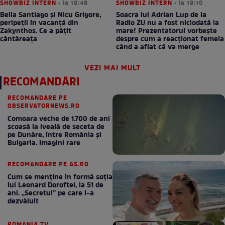
SHOWBIZ INTERN
• la 19:48
SHOWBIZ INTERN
• la 19:10
Bella Santiago și Nicu Grigore,
Soacra lui Adrian Lup de la
peripeții în vacanță din
Radio ZU nu a fost niciodată la
Zakynthos. Ce a pățit
mare! Prezentatorul vorbește
cântăreața
despre cum a reacționat femeia
când a aflat că va merge
VEZI MAI MULT
RECOMANDĂRI
RECOMANDARE PE
OBSERVATORNEWS.RO
Comoara veche de 1.700 de ani
scoasă la iveală de seceta de
pe Dunăre, între România şi
Bulgaria. Imagini rare
RECOMANDARE PE AS.RO
Cum se menţine în formă soţia
lui Leonard Doroftei, la 51 de
ani. „Secretul” pe care l-a
dezvăluit
ROMANIA TV