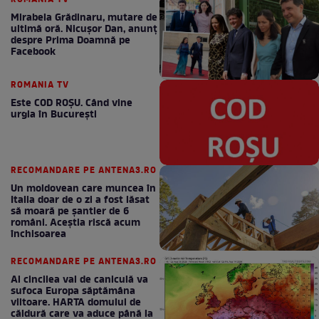
Mirabela Grădinaru, mutare de
ultimă oră. Nicuşor Dan, anunţ
despre Prima Doamnă pe
Facebook
ROMANIA TV
Este COD ROŞU. Când vine
urgia în Bucureşti
RECOMANDARE PE ANTENA3.RO
Un moldovean care muncea în
Italia doar de o zi a fost lăsat
să moară pe şantier de 6
români. Aceștia riscă acum
închisoarea
RECOMANDARE PE ANTENA3.RO
Al cincilea val de caniculă va
sufoca Europa săptămâna
viitoare. HARTA domului de
căldură care va aduce până la