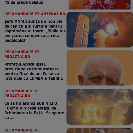
42 de grade Celsius
RECOMANDARE PE ANTENA3.RO
Șefa ANM anunță un nou val
de caniculă și furtuni pentru
săptămâna viitoare: „Ploile nu
vor putea compensa seceta
pedologică”
RECOMANDARE PE
REDACTIA.RO
Profetul Apocalipsei,
previziune cutremuratoare
pentru final de an. Ce se va
intampla cu LUMEA e TERIBIL
RECOMANDARE PE
REDACTIA.RO
Ce să nu arunci SUB NICI O
FORMA din casă astăzi, de
Schimbarea la Față . Se spune
ca ....
RECOMANDARE PE