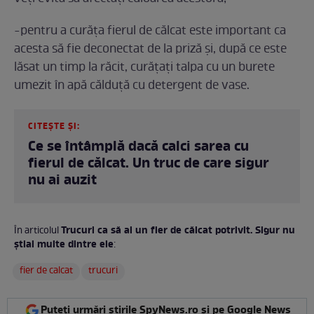
-pentru a curăța fierul de călcat este important ca
acesta să fie deconectat de la priză și, după ce este
lăsat un timp la răcit, curățați talpa cu un burete
umezit în apă călduță cu detergent de vase.
CITEȘTE ȘI:
Ce se întâmplă dacă calci sarea cu
fierul de călcat. Un truc de care sigur
nu ai auzit
Trucuri ca să ai un fier de călcat potrivit. Sigur nu
În articolul
știai multe dintre ele
:
fier de calcat
trucuri
Puteți urmări știrile SpyNews.ro și pe Google News