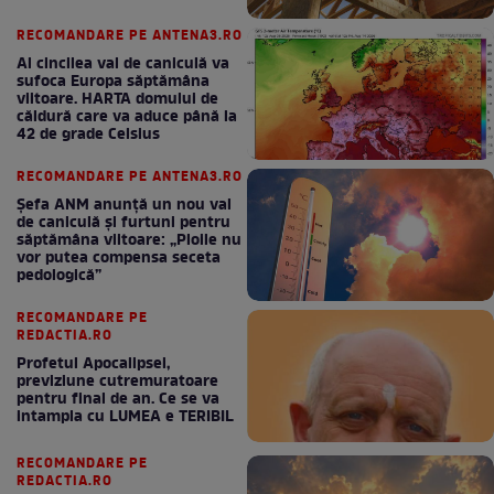
RECOMANDARE PE ANTENA3.RO
Al cincilea val de caniculă va
sufoca Europa săptămâna
viitoare. HARTA domului de
căldură care va aduce până la
42 de grade Celsius
RECOMANDARE PE ANTENA3.RO
Șefa ANM anunță un nou val
de caniculă și furtuni pentru
săptămâna viitoare: „Ploile nu
vor putea compensa seceta
pedologică”
RECOMANDARE PE
REDACTIA.RO
Profetul Apocalipsei,
previziune cutremuratoare
pentru final de an. Ce se va
intampla cu LUMEA e TERIBIL
RECOMANDARE PE
REDACTIA.RO