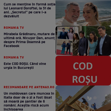
Cum se menţine în formă soţia
lui Leonard Doroftei, la 51 de
ani. „Secretul” pe care l-a
dezvăluit
ROMANIA TV
Mirabela Grădinaru, mutare de
ultimă oră. Nicuşor Dan, anunţ
despre Prima Doamnă pe
Facebook
ROMANIA TV
Este COD ROŞU. Când vine
urgia în Bucureşti
RECOMANDARE PE ANTENA3.RO
Un moldovean care muncea în
Italia doar de o zi a fost lăsat
să moară pe şantier de 6
români. Aceștia riscă acum
închisoarea