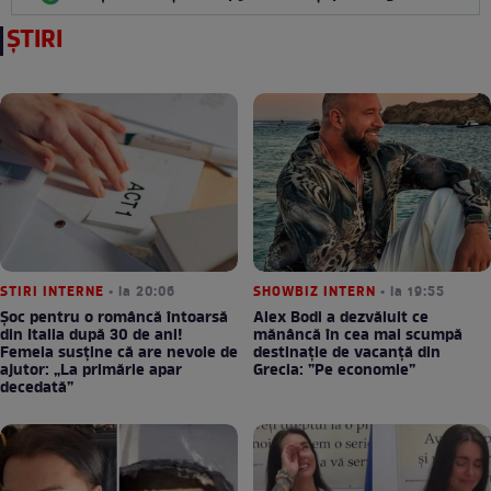
ȘTIRI
STIRI INTERNE
• la 20:06
SHOWBIZ INTERN
• la 19:55
Șoc pentru o româncă întoarsă
Alex Bodi a dezvăluit ce
din Italia după 30 de ani!
mănâncă în cea mai scumpă
Femeia susține că are nevoie de
destinație de vacanță din
ajutor: „La primărie apar
Grecia: ”Pe economie”
decedată”