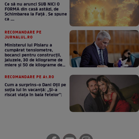
Ce să nu arunci SUB NICI O
FORMA din casă astăzi, de
Schimbarea la Față . Se spune
ca ....
RECOMANDARE PE
JURNALUL.RO
Ministerul lui Pîslaru a
cumpărat tensiometre,
bocanci pentru construcții,
jaluzele, 30 de kilograme de
miere și 50 de kilograme de
cafea
RECOMANDARE PE A1.RO
Cum a surprins-o Dani Oțil pe
soția lui în vacanță: „Și-a
riscat viața în baia fetelor”: