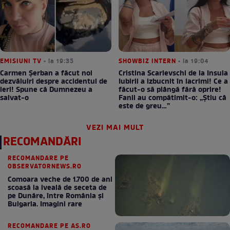
EMISIUNI TV
• la 19:35
SHOWBIZ INTERN
• la 19:04
Carmen Șerban a făcut noi
Cristina Scarlevschi de la Insula
dezvăluiri despre accidentul de
Iubirii a izbucnit în lacrimi! Ce a
ieri! Spune că Dumnezeu a
făcut-o să plângă fără oprire!
salvat-o
Fanii au compătimit-o: „Știu câ
este de greu…”
VEZI MAI MULT
RECOMANDĂRI
RECOMANDARE PE
OBSERVATORNEWS.RO
Comoara veche de 1.700 de ani
scoasă la iveală de seceta de
pe Dunăre, între România şi
Bulgaria. Imagini rare
RECOMANDARE PE AS.RO