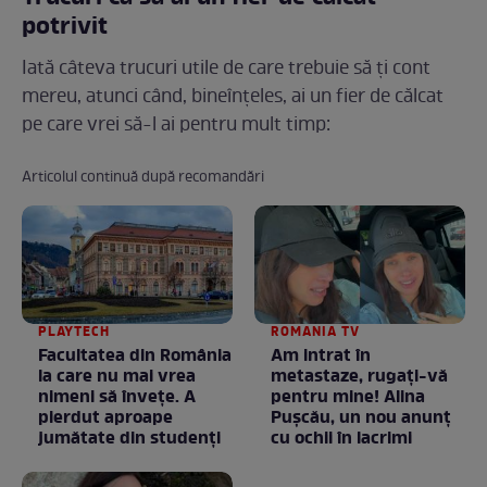
potrivit
Iată câteva trucuri utile de care trebuie să ți cont
mereu, atunci când, bineînțeles, ai un fier de călcat
pe care vrei să-l ai pentru mult timp:
Articolul continuă după recomandări
PLAYTECH
ROMANIA TV
Facultatea din România
Am intrat în
la care nu mai vrea
metastaze, rugaţi-vă
nimeni să înveţe. A
pentru mine! Alina
pierdut aproape
Puşcău, un nou anunţ
jumătate din studenţi
cu ochii în lacrimi