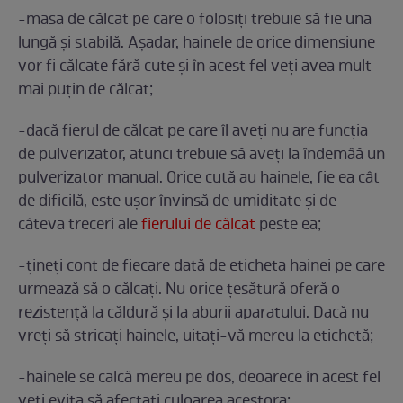
-masa de călcat pe care o folosiți trebuie să fie una
lungă și stabilă. Așadar, hainele de orice dimensiune
vor fi călcate fără cute și în acest fel veți avea mult
mai puțin de călcat;
-dacă fierul de călcat pe care îl aveți nu are funcția
de pulverizator, atunci trebuie să aveți la îndemâă un
pulverizator manual. Orice cută au hainele, fie ea cât
de dificilă, este ușor învinsă de umiditate și de
câteva treceri ale
fierului de călcat
peste ea;
-țineți cont de fiecare dată de eticheta hainei pe care
urmează să o călcați. Nu orice țesătură oferă o
rezistență la căldură și la aburii aparatului. Dacă nu
vreți să stricați hainele, uitați-vă mereu la etichetă;
-hainele se calcă mereu pe dos, deoarece în acest fel
veți evita să afectați culoarea acestora;