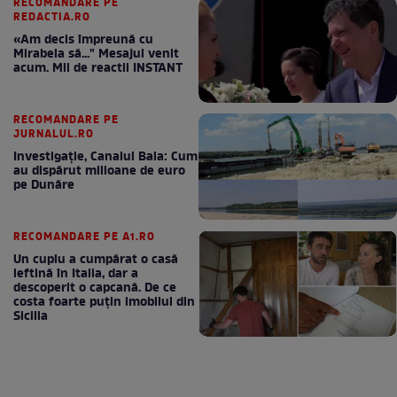
RECOMANDARE PE
REDACTIA.RO
«Am decis împreună cu
Mirabela să..." Mesajul venit
acum. Mii de reactii INSTANT
RECOMANDARE PE
JURNALUL.RO
Investigație, Canalul Bala: Cum
au dispărut milioane de euro
pe Dunăre
RECOMANDARE PE A1.RO
Un cuplu a cumpărat o casă
ieftină în Italia, dar a
descoperit o capcană. De ce
costa foarte puțin imobilul din
Sicilia