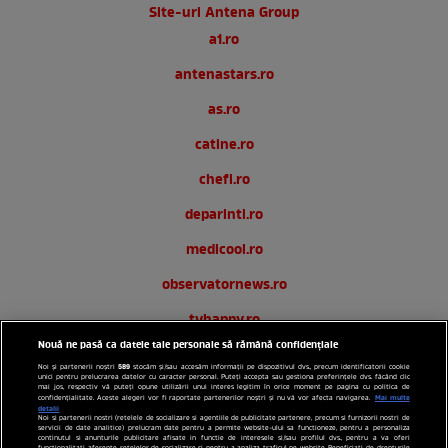
Site-uri Antena Group
a1.ro
antenastars.ro
as.ro
catine.ro
chefi.ro
deparinti.ro
medicool.ro
observatornews.ro
tvhappy.ro
Nouă ne pasă ca datele tale personale să rămână confidențiale
useit.ro
589
Noi și partenerii noștri
stocăm și/sau accesăm informații pe dispozitivul dvs., precum identificatorii cookie
unici pentru prelucrarea datelor cu caracter personal. Puteți accepta sau gestiona preferințele dvs. făcând clic
zutv.ro
mai jos, respectiv vă puteți opune utilizării unui interes legitim în orice moment pe pagina cu politica de
Mai multe
confidențialitate. Aceste alegeri vor fi raportate partenerilor noștri și nu vă vor afecta navigarea.
detalii
Noi si partenerii nostri (retelele de socializare si agentiile de publicitate partenere, precum si furnizorii nostri de
Trends AntenaPLAY
servicii de date analitice) prelucram date pentru a permite website-ului sa functioneze, pentru a personaliza
continutul si anunturile publicitare afisate in functie de interesele si/sau profilul dvs., pentru a va oferi