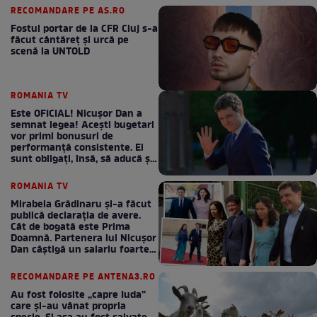
RECOMANDARE PE AS.RO
Fostul portar de la CFR Cluj s-a
făcut cântăreţ şi urcă pe
scenă la UNTOLD
ROMANIA TV
Este OFICIAL! Nicușor Dan a
semnat legea! Acești bugetari
vor primi bonusuri de
performanță consistente. Ei
sunt obligați, însă, să aducă și
bani la bugetul de stat
ROMANIA TV
Mirabela Grădinaru și-a făcut
publică declarația de avere.
Cât de bogată este Prima
Doamnă. Partenera lui Nicușor
Dan câștigă un salariu foarte
bun în fiecare lună!
RECOMANDARE PE ANTENA3.RO
Au fost folosite „capre Iuda”
care și-au vânat propria