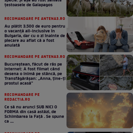
specie. Și așa au fost salvate
țestoasele de Galapagos
RECOMANDARE PE ANTENA3.RO
Au plătit 3.500 de euro pentru
o vacanță all-inclusive în
Bulgaria, dar cu o zi înainte de
plecare au aflat că a fost
anulată
RECOMANDARE PE ANTENA3.RO
Bucureștean, făcut de râs pe
internet: A fost filmat când
desena o inimă pe stâncă, pe
Transfăgărășan: „Anna, ține-ți
prostul acasă”
RECOMANDARE PE
REDACTIA.RO
Ce să nu arunci SUB NICI O
FORMA din casă astăzi, de
Schimbarea la Față . Se spune
ca ....