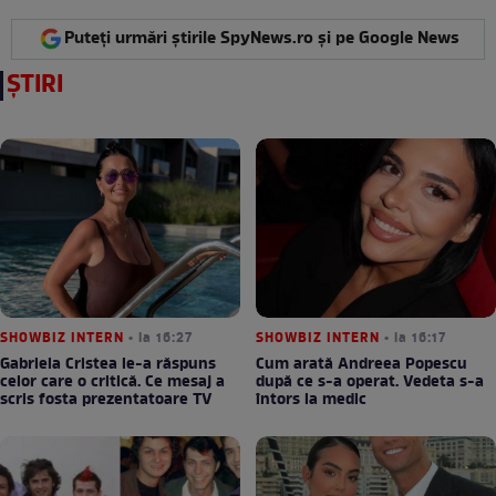
Puteți urmări știrile SpyNews.ro și pe Google News
ȘTIRI
SHOWBIZ INTERN
• la 16:27
SHOWBIZ INTERN
• la 16:17
Gabriela Cristea le-a răspuns
Cum arată Andreea Popescu
celor care o critică. Ce mesaj a
după ce s-a operat. Vedeta s-a
scris fosta prezentatoare TV
întors la medic