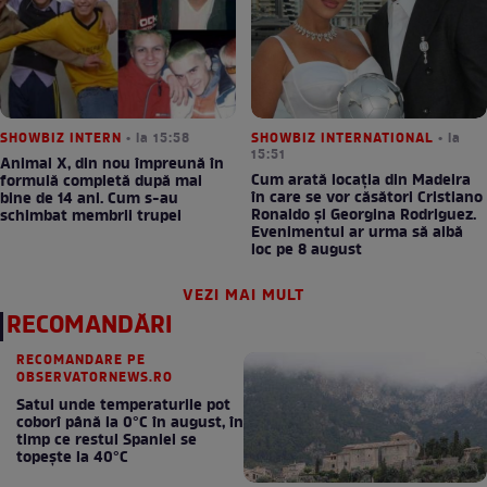
SHOWBIZ INTERN
• la 15:58
SHOWBIZ INTERNATIONAL
• la
15:51
Animal X, din nou împreună în
Cum arată locația din Madeira
formulă completă după mai
în care se vor căsători Cristiano
bine de 14 ani. Cum s-au
Ronaldo și Georgina Rodriguez.
schimbat membrii trupei
Evenimentul ar urma să aibă
loc pe 8 august
VEZI MAI MULT
RECOMANDĂRI
RECOMANDARE PE
OBSERVATORNEWS.RO
Satul unde temperaturile pot
coborî până la 0°C în august, în
timp ce restul Spaniei se
topește la 40°C