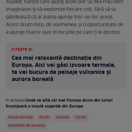
Așadar, turiștii care ajung acolo pot să dea frâu liber
imaginației și să exploreze fiecare colț, fără să se
gândească că ar putea ajunge într-un loc greșit.
Acest drum este, de asemenea, și o oportunitate de
a ajunge foarte ușor în locurile pe care ți le dorești.
CITEȘTE ȘI:
Cea mai relaxantă destinație din
Europa. Aici vei găsi izvoare termale,
te vei bucura de peisaje vulcanice și
aurora boreală
Unde se află cel mai frumos drum din lume!
În articolul
Înconjoară o insulă superbă din Europa
:
insula europa
drum
islanda
turisti
destinatii de vacanta