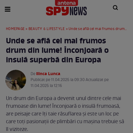
HOMEPAGE
»
BEAUTY & LIFESTYLE
» Unde se află cel mai frumos drum din lume! Înconjoară o insulă superbă din Europa
Unde se află cel mai frumos
drum din lume! Înconjoară o
insulă superbă din Europa
Ilinca Lunca
De
.
Publicat pe 11.04.2025 la 09:30 Actualizat pe
11.04.2025 la 12:16
Un drum din Europa a devenit unul dintre cele mai
frumoase din lume! Înconjoară o insulă frumoasă,
are peisaje care îți taie răsuflarea și este un loc pe
care toți pasionații de plimbări cu mașina trebuie să
îl viziteze.