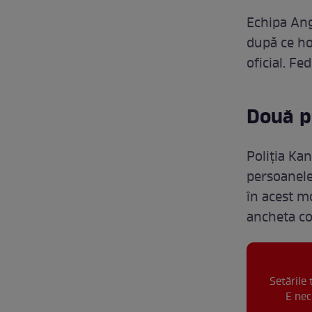
Echipa Ang
după ce ho
oficial. Fe
Două p
Poliția Kan
persoanele
în acest m
ancheta co
Setările
E nec