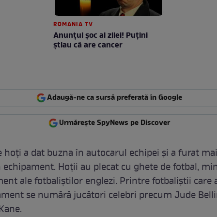
ROMANIA TV
Anunţul şoc al zilei! Puţini
ştiau că are cancer
Adaugă-ne ca sursă preferată în Google
Urmărește SpyNews pe Discover
 hoți a dat buzna în autocarul echipei și a furat ma
 echipament. Hoții au plecat cu ghete de fotbal, min
nt ale fotbaliștilor englezi. Printre fotbaliștii care
ament se numără jucători celebri precum Jude Bel
Kane.