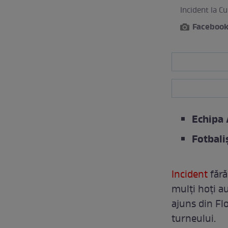
Incident la C
Facebook
Echipa 
Fotbali
Incident
făr
mulți hoți au
ajuns din Fl
turneului.