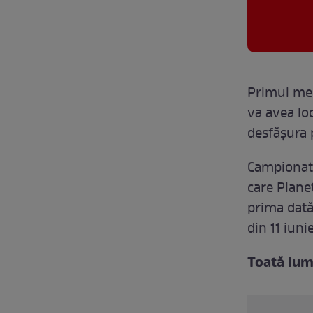
Primul mec
va avea loc
desfășura 
Campionatu
care Planet
prima dată
din 11 iunie
Toată lum