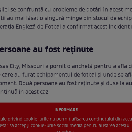
liei se confruntă cu probleme de dotări în acest m
ții au mai lăsat o singură minge din stocul de ech
derația Engleză de Fotbal a confirmat acest incident
ersoane au fost reținute
sas City, Missouri a pornit o anchetă pentru a afla 
 care au furat echipamentul de fotbal și unde se af
oment. Două persoane au fost reținute și duse la aud
ntinuă în acest caz.
INFORMARE
 tale privind cookie-urile nu permit afișarea conținutului din acea
esar să accepți cookie-urile social media pentru afisarea acestui 