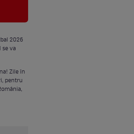
tbal 2026
l se va
a! Zile în
ri, pentru
 România,