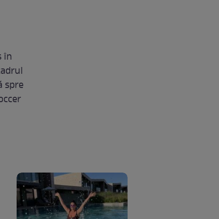
 în
cadrul
ă spre
occer