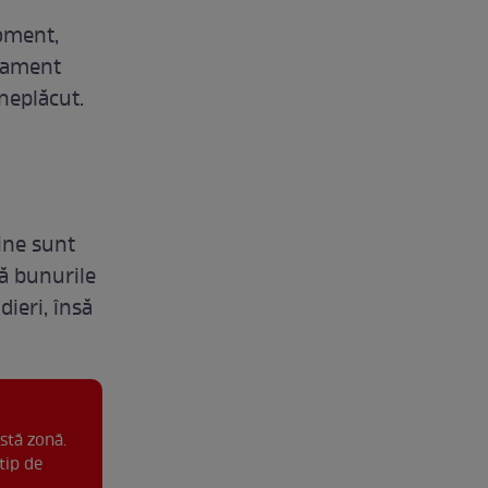
oment,
ipament
 neplăcut.
cine sunt
lă bunurile
ieri, însă
stă zonă.
tip de