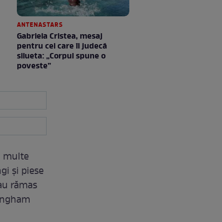
ANTENASTARS
Gabriela Cristea, mesaj
pentru cei care îi judecă
silueta: „Corpul spune o
poveste”
i multe
gi și piese
 au rămas
lingham