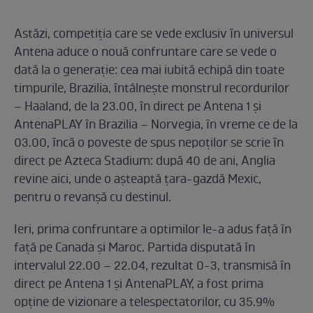
Astăzi, competiţia care se vede exclusiv ȋn universul
Antena aduce o nouă confruntare care se vede o
dată la o generaţie: cea mai iubită echipă din toate
timpurile, Brazilia, ȋntâlnește monstrul recordurilor
– Haaland, de la 23.00, ȋn direct pe Antena 1 și
AntenaPLAY ȋn Brazilia – Norvegia, ȋn vreme ce de la
03.00, ȋncă o poveste de spus nepoţilor se scrie ȋn
direct pe Azteca Stadium: după 40 de ani, Anglia
revine aici, unde o așteaptă ţara-gazdă Mexic,
pentru o revanșă cu destinul.
Ieri, prima confruntare a optimilor le-a adus faţă ȋn
faţă pe Canada și Maroc. Partida disputată ȋn
intervalul 22.00 – 22.04, rezultat 0-3, transmisă ȋn
direct pe Antena 1 și AntenaPLAY, a fost prima
opţine de vizionare a telespectatorilor, cu 35.9%