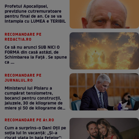
Profetul Apocalipsei,
previziune cutremuratoare
pentru final de an. Ce se va
intampla cu LUMEA e TERIBIL
RECOMANDARE PE
REDACTIA.RO
Ce să nu arunci SUB NICI O
FORMA din casă astăzi, de
Schimbarea la Față . Se spune
ca ....
RECOMANDARE PE
JURNALUL.RO
Ministerul lui Pîslaru a
cumpărat tensiometre,
bocanci pentru construcții,
jaluzele, 30 de kilograme de
miere și 50 de kilograme de
cafea
RECOMANDARE PE A1.RO
Cum a surprins-o Dani Oțil pe
soția lui în vacanță: „Și-a
riscat viața în baia fetelor”: