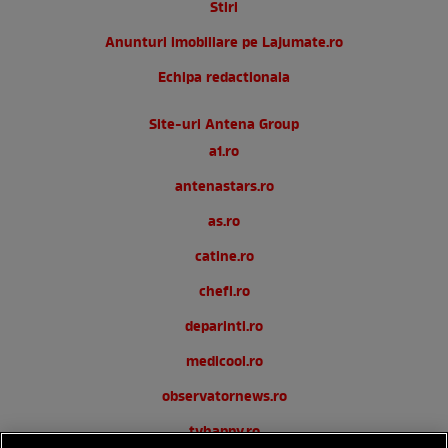
Stiri
Anunturi imobiliare pe Lajumate.ro
Echipa redactionala
Site-uri Antena Group
a1.ro
antenastars.ro
as.ro
catine.ro
chefi.ro
deparinti.ro
medicool.ro
observatornews.ro
tvhappy.ro