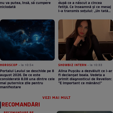
nu va putea, însă, să cumpere
după ce a născut a cincea
niciodată
fetiță. Ce înseamnă și ce mesaj
i-a transmis soțului: „Un tată
prezent schimbă totul”
HOROSCOP
• la 10:54
SHOWBIZ INTERN
• la 10:33
Portalul Leului se deschide pe 8
Alina Pușcău a dezvăluit ce i-ar
august 2026. De ce este
fi declanșat boala. Vedeta a
considerată 8.08 una dintre cele
primit diagnosticul de Revelion:
mai puternice zile pentru
”E important ce mănânci”
manifestare
VEZI MAI MULT
RECOMANDĂRI
RECOMANDARE PE