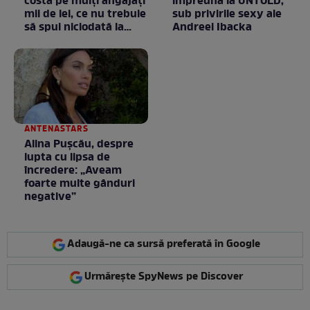
costă pe mulți angajați
împreună la UNTOLD,
mii de lei, ce nu trebuie
sub privirile sexy ale
să spui niciodată la
Andreei Ibacka
negociere
ANTENASTARS
Alina Pușcău, despre
lupta cu lipsa de
încredere: „Aveam
foarte multe gânduri
negative”
Adaugă-ne ca sursă preferată în Google
Urmărește SpyNews pe Discover