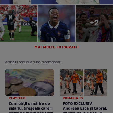
+2
MAI MULTE FOTOGRAFII
Articolul continuă după recomandări
PLAYTECH
ROMANIA TV
Cum obții o mărire de
FOTO EXCLUSIV.
salariu. Greșeala care îi
Andreea Esca şi Cabral,