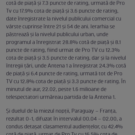
cotă de piață și 7.3 puncte de rating, urmată de Pro
Tv cu 17.9% cota de piaţă și 3.6 puncte de rating,
date ȋnregistrate la nivelul publicului comercial cu
vârste cuprinse ȋntre 21 și 54 de ani. Ierarhia se
păstrează şi la nivelul publicului urban, unde
programul a ȋnregistrat 28.8% cotă de piaţă și 8.1
puncte de rating, fiind urmat de Pro TV cu 12.3%
cota de piaţă și 3.5 puncte de rating, dar și la nivelul
ȋntregii ţări, unde Antena 1 a ȋnregistrat 24.3% cotă
de piaţă și 6.4 puncte de rating, urmată tot de Pro
TV cu 12.8% cota de piaţă și 3.3 puncte de rating. În
minutul de aur, 22.02, peste 1.6 milioane de
telespectatori urmăreau partida de la Antena 1.
Şi duelul de la miezul nopţii, Paraguay – Franţa,
rezultat 0-1, difuzat ȋn intervalul 00.04 – 02.00, a
condus detașat clasamentul audienţelor, cu 42.4%
cotă de piață, urmat de Pro Tv cu 16.5% cota de