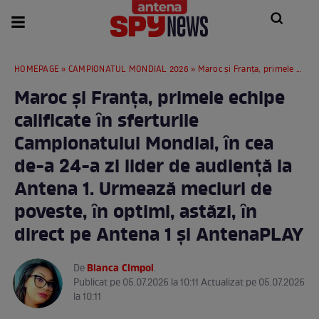
HOMEPAGE
»
CAMPIONATUL MONDIAL 2026
» Maroc și Franţa, primele echipe calificate ȋn sferturile Campionatului Mondial, ȋn cea de-a 24-a zi lider de audienţă la Antena 1. Urmează meciuri de poveste, ȋn optimi, astăzi, ȋn direct pe Antena 1 și AntenaPLAY
Maroc și Franţa, primele echipe
calificate ȋn sferturile
Campionatului Mondial, ȋn cea
de-a 24-a zi lider de audienţă la
Antena 1. Urmează meciuri de
poveste, ȋn optimi, astăzi, ȋn
direct pe Antena 1 și AntenaPLAY
Bianca Cimpoi
De
.
Publicat pe 05.07.2026 la 10:11 Actualizat pe 05.07.2026
la 10:11