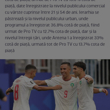
piaţă, date ȋnregistrate la nivelul publicului comercial
cu vârste cuprinse ȋntre 21 și 54 de ani. Ierarhia se
păstrează şi la nivelul publicului urban, unde
programul a ȋnregistrat 36.8% cotă de piaţă, fiind
urmat de Pro TV cu 12.7% cota de piaţă, dar și la
nivelul ȋntregii ţări, unde Antena 1 a ȋnregistrat 33%
cotă de piaţă, urmată tot de Pro TV cu 13.7% cota de
piaţă