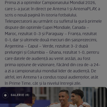
Prima zi a optimilor Campionatului Mondial 2026,
care s-a jucat ȋn direct pe Antena 1 și AntenaPLAY, a
scris o nouă pagină ȋn istoria fotbalului.
Telespectatorii au urmărit cu sufletul la gură primele
dispute din optimile Cupei Mondiale, Canada –
Maroc, rezultat 0-3 și Paraguay – Franţa, rezultat
0-1, dar și ultimele două meciuri din șaisprezecimi,
Argentina – Capul – Verde, rezultat 3-2 după
prelungiri și Columbia – Ghana, rezultat 1-0, pentru
care datele de audienţă au venit astăzi, au fost
prima opţiune de vizionare, făcând din cea de-a 24-
a zi a campionatului mondial lider de audienţă. De
altfel, ieri Antena 1 a condus topul audienţelor, atât
în Prime Time, cât şi la nivelul întregii zile.
GALERIE (6)