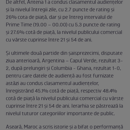
De altfel, Antena 1 a condus clasamentul audienţelor
și la nivelul ȋntregii zile, cu 2.7 puncte de rating și
26% cota de piaţă, dar și pe ȋntreg intervalul de
Prime Time (19.00 – 00.00) cu 5.3 puncte de rating
și 27.6% cotă de piață, la nivelul publicului comercial
cu vârste cuprinse ȋntre 21 și 54 de ani.
Şi ultimele două partide din șaisprezecimi, disputate
ziua anterioară, Argentina – Capul Verde, rezultat 3-
2, după prelungiri și Columbia - Ghana, rezultat 1-0,
pentru care datele de audienţă au fost furnizate
astăzi au condus clasamentul audienţelor,
ȋnregistrând 45.1% cotă de piaţă, respectiv 48.4%
cotă de piaţă la nivelul publicului comercial cu vârste
cuprinse ȋntre 21 și 54 de ani. Ierarhia se păstrează la
nivelul tuturor categoriilor importante de public.
Aseară, Maroc a scris istorie și a bifat o performanţă