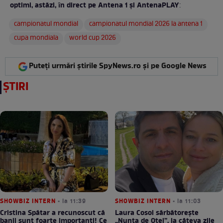
optimi, astăzi, ȋn direct pe Antena 1 și AntenaPLAY
:
campionatul mondial
campionatul mondial 2026 la antena 1
cupa mondiala
world cup 2026
Puteți urmări știrile SpyNews.ro și pe Google News
ȘTIRI
SHOWBIZ INTERN
• la 11:39
SHOWBIZ INTERN
• la 11:03
Cristina Spătar a recunoscut că
Laura Cosoi sărbătorește
banii sunt foarte importanți! Ce
„Nunta de Oțel”, la câteva zile