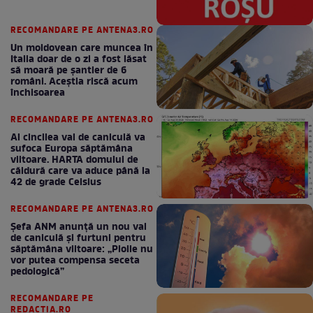
RECOMANDARE PE ANTENA3.RO
Un moldovean care muncea în
Italia doar de o zi a fost lăsat
să moară pe şantier de 6
români. Aceștia riscă acum
închisoarea
RECOMANDARE PE ANTENA3.RO
Al cincilea val de caniculă va
sufoca Europa săptămâna
viitoare. HARTA domului de
căldură care va aduce până la
42 de grade Celsius
RECOMANDARE PE ANTENA3.RO
Șefa ANM anunță un nou val
de caniculă și furtuni pentru
săptămâna viitoare: „Ploile nu
vor putea compensa seceta
pedologică”
RECOMANDARE PE
REDACTIA.RO