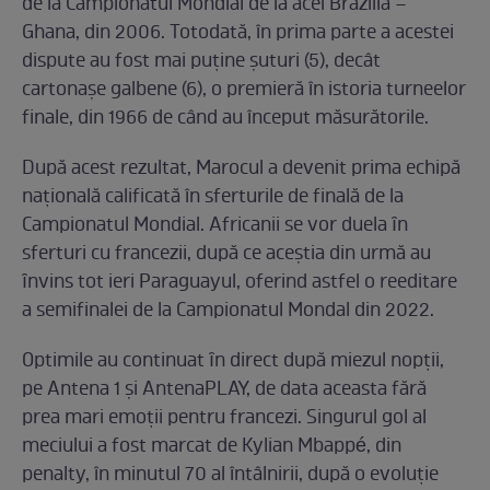
de la Campionatul Mondial de la acel Brazilia –
Ghana, din 2006. Totodată, în prima parte a acestei
dispute au fost mai puține șuturi (5), decât
cartonașe galbene (6), o premieră în istoria turneelor
finale, din 1966 de când au început măsurătorile.
După acest rezultat, Marocul a devenit prima echipă
națională calificată în sferturile de finală de la
Campionatul Mondial. Africanii se vor duela ȋn
sferturi cu francezii, după ce aceștia din urmă au
ȋnvins tot ieri Paraguayul, oferind astfel o reeditare
a semifinalei de la Campionatul Mondal din 2022.
Optimile au continuat ȋn direct după miezul nopţii,
pe Antena 1 și AntenaPLAY, de data aceasta fără
prea mari emoţii pentru francezi. Singurul gol al
meciului a fost marcat de Kylian Mbappé, din
penalty, în minutul 70 al întâlnirii, după o evoluţie