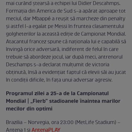
mai curând ștearsă a echipei lui Didier Descahmps.
Formația din America de Sud s-a apărat aproape tot
meciul, dar Mbappé a reușit să marcheze din penalty
și astfel l-a egalat pe Messi în fruntea clasamentului
golgheterilor la această ediție de Campionat Mondial.
Atacantul francez spune că naționala lui e capabilă să
învingă orice adversară, indiferent de felul în care
trebuie să abordeze jocul, iar după meci, antrenorul
Deschamps s-a declarat mulțumit de victoria
obținută, însă a evidențiat faptul că elevii săi au jucat
în condiții dificile, în fața unui adversar agresiv.
Programul zilei a 25-a de la Campionatul
Mondial | „Fierb” stadioanele ȋnaintea marilor
mecilor din optimi
Brazilia – Norvegia, ora 23:00 (MetLife Stadium) –
Antena 1 și
AntenaPLAY