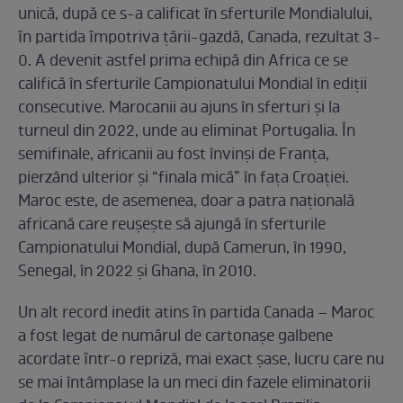
unică, după ce s-a calificat în sferturile Mondialului,
ȋn partida ȋmpotriva ţării-gazdă, Canada, rezultat 3-
0. A devenit astfel prima echipă din Africa ce se
califică în sferturile Campionatului Mondial în ediţii
consecutive. Marocanii au ajuns în sferturi şi la
turneul din 2022, unde au eliminat Portugalia. În
semifinale, africanii au fost învinşi de Franţa,
pierzând ulterior şi “finala mică” în faţa Croaţiei.
Maroc este, de asemenea, doar a patra naţională
africană care reuşeşte să ajungă în sferturile
Campionatului Mondial, după Camerun, în 1990,
Senegal, în 2022 şi Ghana, în 2010.
Un alt record inedit atins ȋn partida Canada – Maroc
a fost legat de numărul de cartonașe galbene
acordate ȋntr-o repriză, mai exact șase, lucru care nu
se mai întâmplase la un meci din fazele eliminatorii