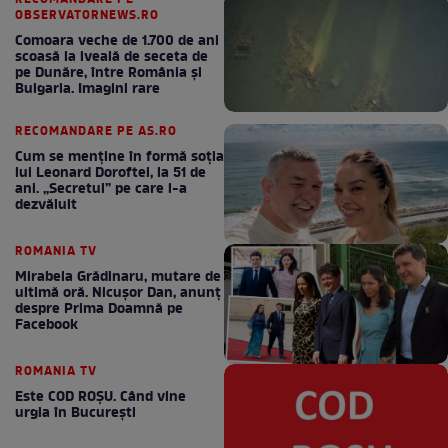
OBSERVATORNEWS.RO
Comoara veche de 1.700 de ani
scoasă la iveală de seceta de
pe Dunăre, între România şi
Bulgaria. Imagini rare
RECOMANDARE PE AS.RO
Cum se menţine în formă soţia
lui Leonard Doroftei, la 51 de
ani. „Secretul” pe care l-a
dezvăluit
ROMANIA TV
Mirabela Grădinaru, mutare de
ultimă oră. Nicuşor Dan, anunţ
despre Prima Doamnă pe
Facebook
ROMANIA TV
Este COD ROŞU. Când vine
urgia în Bucureşti