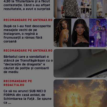
4,90 la Titularizare și a făcut
contestație. Când s-au afișat
rezultatele, a avut o surpriză
RECOMANDARE PE ANTENA3.RO
După ce i-au fost descoperite
mesajele vechi de pe
Instagram, o regină a
frumuseții a rămas fără
coroană
RECOMANDARE PE ANTENA3.RO
Bărbatul care a vandalizat o
stâncă pe Transfăgărășan cu o
"declaraţie de dragoste" e
căutat de poliție și comisarii
de mediu
RECOMANDARE PE
REDACTIA.RO
Ce să nu arunci SUB NICI O
FORMA din casă astăzi, de
Schimbarea la Față . Se spune
ca ....