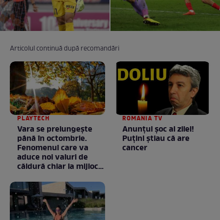
Articolul continuă după recomandări
PLAYTECH
ROMANIA TV
Vara se prelungeşte
Anunţul şoc al zilei!
până în octombrie.
Puţini ştiau că are
Fenomenul care va
cancer
aduce noi valuri de
căldură chiar la mijlocul
toamnei