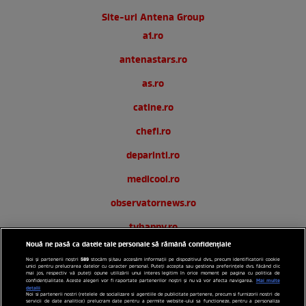
Site-uri Antena Group
a1.ro
antenastars.ro
as.ro
catine.ro
chefi.ro
deparinti.ro
medicool.ro
observatornews.ro
tvhappy.ro
Nouă ne pasă ca datele tale personale să rămână confidențiale
useit.ro
589
Noi și partenerii noștri
stocăm și/sau accesăm informații pe dispozitivul dvs., precum identificatorii cookie
unici pentru prelucrarea datelor cu caracter personal. Puteți accepta sau gestiona preferințele dvs. făcând clic
zutv.ro
mai jos, respectiv vă puteți opune utilizării unui interes legitim în orice moment pe pagina cu politica de
Mai multe
confidențialitate. Aceste alegeri vor fi raportate partenerilor noștri și nu vă vor afecta navigarea.
detalii
Noi si partenerii nostri (retelele de socializare si agentiile de publicitate partenere, precum si furnizorii nostri de
Trends AntenaPLAY
servicii de date analitice) prelucram date pentru a permite website-ului sa functioneze, pentru a personaliza