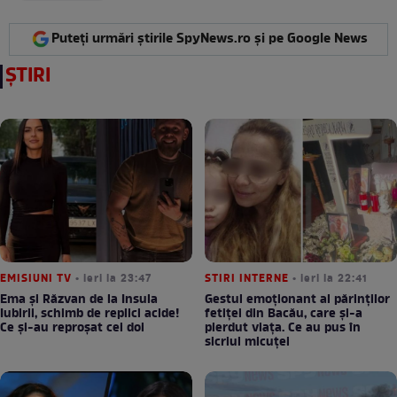
Puteți urmări știrile SpyNews.ro și pe Google News
ȘTIRI
EMISIUNI TV
• ieri la 23:47
STIRI INTERNE
• ieri la 22:41
Ema și Răzvan de la Insula
Gestul emoționant al părinților
Iubirii, schimb de replici acide!
fetiței din Bacău, care și-a
Ce și-au reproșat cei doi
pierdut viața. Ce au pus în
sicriul micuței