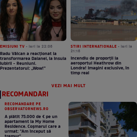
EMISIUNI TV
• ieri la 22:06
STIRI INTERNATIONALE
• ieri la
21:16
Radu Vâlcan a reacționat la
Incendiu de proporții la
transformarea Daianei, la Insula
aeroportul Heathrow din
Iubirii - Reuniuni.
Londra! Imagini exclusive, în
Prezentatorul: „Wow!”
timp real
VEZI MAI MULT
RECOMANDĂRI
RECOMANDARE PE
OBSERVATORNEWS.RO
A plătit 75.000 de € pe un
apartament la My Home
Residence. Coşmarul care a
urmat: "Am început să
tremur"