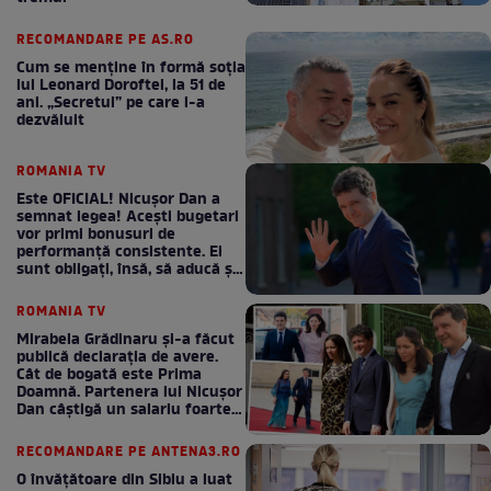
RECOMANDARE PE AS.RO
Cum se menţine în formă soţia
lui Leonard Doroftei, la 51 de
ani. „Secretul” pe care l-a
dezvăluit
ROMANIA TV
Este OFICIAL! Nicușor Dan a
semnat legea! Acești bugetari
vor primi bonusuri de
performanță consistente. Ei
sunt obligați, însă, să aducă și
bani la bugetul de stat
ROMANIA TV
Mirabela Grădinaru și-a făcut
publică declarația de avere.
Cât de bogată este Prima
Doamnă. Partenera lui Nicușor
Dan câștigă un salariu foarte
bun în fiecare lună!
RECOMANDARE PE ANTENA3.RO
O învățătoare din Sibiu a luat