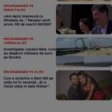
RECOMANDARE PE
REDACTIA.RO
«Am decis împreună cu
Mirabela să..." Mesajul venit
acum. Mii de reactii INSTANT
RECOMANDARE PE
JURNALUL.RO
Investigație, Canalul Bala: Cum
au dispărut milioane de euro
pe Dunăre
RECOMANDARE PE A1.RO
Cum a surprins-o Dani Oțil pe
soția lui în vacanță: „Și-a
riscat viața în baia fetelor”: