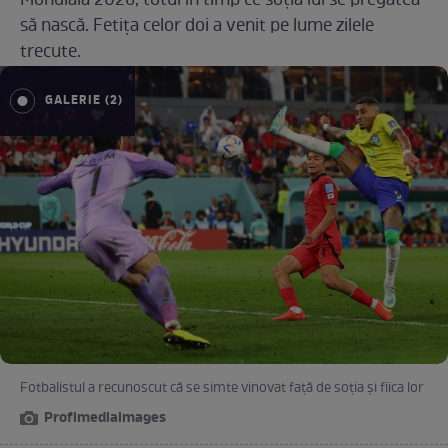
Mondială 2026, totul în timp ce soția lui se pregătea
să nască. Fetița celor doi a venit pe lume zilele
trecute.
GALERIE (2)
Fotbalistul a recunoscut că se simte vinovat față de soția și fiica lor
Profimediaimages