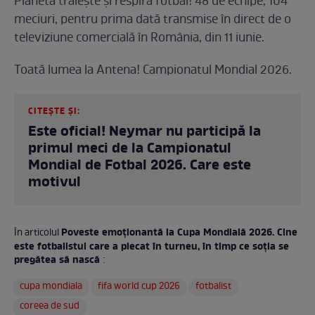
Planeta trăieşte şi respiră fotbal! 48 de echipe, 104
meciuri, pentru prima dată transmise în direct de o
televiziune comercială în România, din 11 iunie.
Toată lumea la Antena! Campionatul Mondial 2026.
CITEȘTE ȘI:
Este oficial! Neymar nu participă la
primul meci de la Campionatul
Mondial de Fotbal 2026. Care este
motivul
Poveste emoționantă la Cupa Mondială 2026. Cine
În articolul
este fotbalistul care a plecat în turneu, în timp ce soția se
pregătea să nască
:
cupa mondiala
fifa world cup 2026
fotbalist
coreea de sud