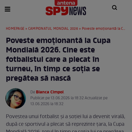
HOMEPAGE
»
CAMPIONATUL MONDIAL 2026
» Poveste emoționantă la Cupa Mondială 2026. Cine este fotbalistul care a plecat în turneu, în timp ce soția se pregătea să nască
Poveste emoționantă la Cupa
Mondială 2026. Cine este
fotbalistul care a plecat în
turneu, în timp ce soția se
pregătea să nască
Bianca Cimpoi
De
.
Publicat pe 13.06.2026 la 18:32 Actualizat pe
13.06.2026 la 18:32
Povestea unui fotbalist și a soției lui a devenit virală,
după ce sportivul a plecat să reprezinte țara, la Cupa