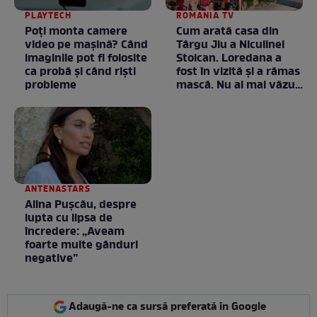
PLAYTECH
ROMANIA TV
Poți monta camere
Cum arată casa din
video pe mașină? Când
Târgu Jiu a Niculinei
imaginile pot fi folosite
Stoican. Loredana a
ca probă și când riști
fost în vizită și a rămas
probleme
mască. Nu ai mai văzut
la nimeni așa ceva:
Fără cuvinte / VIDEO
ANTENASTARS
Alina Pușcău, despre
lupta cu lipsa de
încredere: „Aveam
foarte multe gânduri
negative”
Adaugă-ne ca sursă preferată în Google