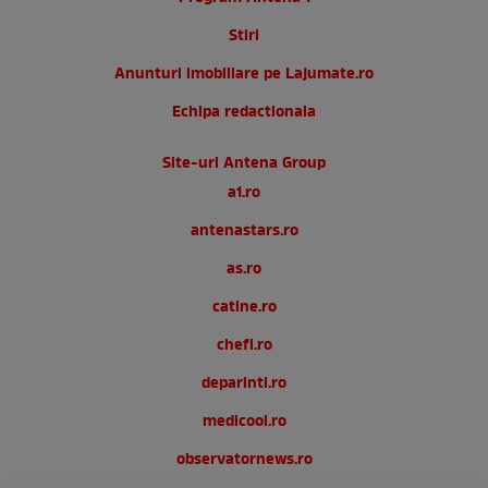
Stiri
Anunturi imobiliare pe Lajumate.ro
Echipa redactionala
Site-uri Antena Group
a1.ro
antenastars.ro
as.ro
catine.ro
chefi.ro
deparinti.ro
medicool.ro
observatornews.ro