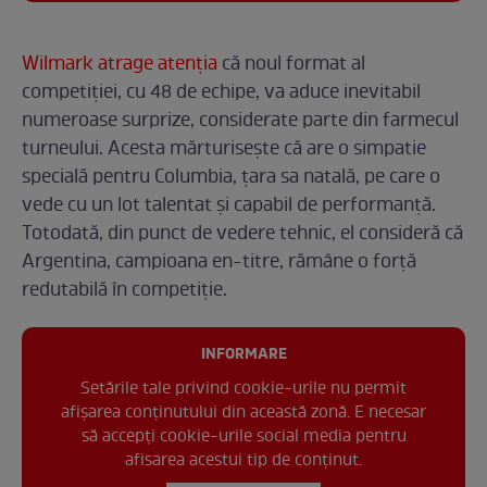
Wilmark atrage atenția
că noul format al
competiției, cu 48 de echipe, va aduce inevitabil
numeroase surprize, considerate parte din farmecul
turneului. Acesta mărturisește că are o simpatie
specială pentru Columbia, țara sa natală, pe care o
vede cu un lot talentat și capabil de performanță.
Totodată, din punct de vedere tehnic, el consideră că
Argentina, campioana en-titre, rămâne o forță
redutabilă în competiție.
INFORMARE
Setările tale privind cookie-urile nu permit
afișarea conținutului din această zonă. E necesar
să accepți cookie-urile social media pentru
afisarea acestui tip de conținut.