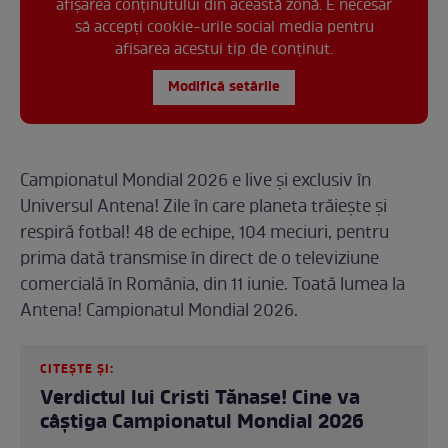
afișarea conținutului din această zonă. E necesar
să accepți cookie-urile social media pentru
afisarea acestui tip de conținut.
Modifică setările
Campionatul Mondial 2026 e live și exclusiv în
Universul Antena! Zile în care planeta trăiește și
respiră fotbal! 48 de echipe, 104 meciuri, pentru
prima dată transmise în direct de o televiziune
comercială în România, din 11 iunie. Toată lumea la
Antena! Campionatul Mondial 2026.
CITEȘTE ȘI:
Verdictul lui Cristi Tănase! Cine va
câștiga Campionatul Mondial 2026