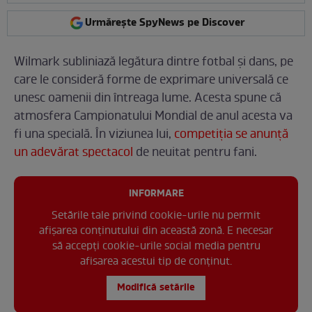
Urmărește SpyNews pe Discover
Wilmark subliniază legătura dintre fotbal și dans, pe
care le consideră forme de exprimare universală ce
unesc oamenii din întreaga lume. Acesta spune că
atmosfera Campionatului Mondial de anul acesta va
fi una specială. În viziunea lui,
competiția se anunță
un adevărat spectacol
de neuitat pentru fani.
INFORMARE
Setările tale privind cookie-urile nu permit
afișarea conținutului din această zonă. E necesar
să accepți cookie-urile social media pentru
afisarea acestui tip de conținut.
Modifică setările