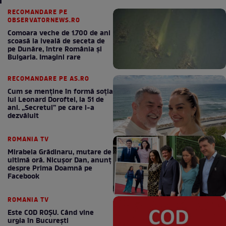
RECOMANDARE PE
OBSERVATORNEWS.RO
Comoara veche de 1.700 de ani
scoasă la iveală de seceta de
pe Dunăre, între România şi
Bulgaria. Imagini rare
RECOMANDARE PE AS.RO
Cum se menţine în formă soţia
lui Leonard Doroftei, la 51 de
ani. „Secretul” pe care l-a
dezvăluit
ROMANIA TV
Mirabela Grădinaru, mutare de
ultimă oră. Nicuşor Dan, anunţ
despre Prima Doamnă pe
Facebook
ROMANIA TV
Este COD ROŞU. Când vine
urgia în Bucureşti