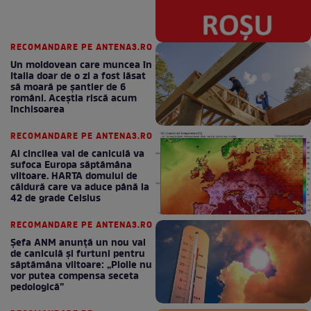
RECOMANDARE PE ANTENA3.RO
Un moldovean care muncea în
Italia doar de o zi a fost lăsat
să moară pe şantier de 6
români. Aceștia riscă acum
închisoarea
RECOMANDARE PE ANTENA3.RO
Al cincilea val de caniculă va
sufoca Europa săptămâna
viitoare. HARTA domului de
căldură care va aduce până la
42 de grade Celsius
RECOMANDARE PE ANTENA3.RO
Șefa ANM anunță un nou val
de caniculă și furtuni pentru
săptămâna viitoare: „Ploile nu
vor putea compensa seceta
pedologică”