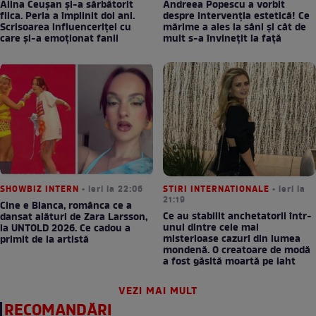
Alina Ceușan și-a sărbătorit
Andreea Popescu a vorbit
fiica. Perla a împlinit doi ani.
despre intervenția estetică! Ce
Scrisoarea influenceriței cu
mărime a ales la sâni și cât de
care și-a emoționat fanii
mult s-a învinețit la față
SHOWBIZ INTERN
• ieri la 22:06
STIRI INTERNATIONALE
• ieri la
21:19
Cine e Bianca, românca ce a
Ce au stabilit anchetatorii într-
dansat alături de Zara Larsson,
unul dintre cele mai
la UNTOLD 2026. Ce cadou a
misterioase cazuri din lumea
primit de la artistă
mondenă. O creatoare de modă
a fost găsită moartă pe iaht
VEZI MAI MULT
RECOMANDĂRI