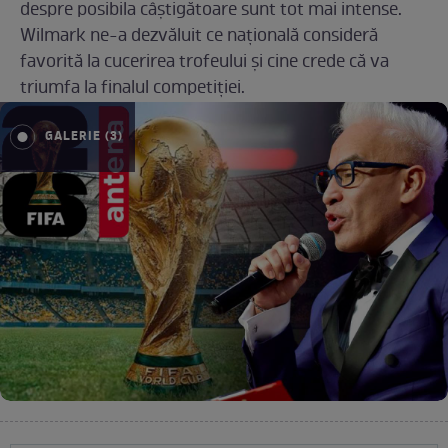
despre posibila câștigătoare sunt tot mai intense.
Wilmark ne-a dezvăluit ce națională consideră
favorită la cucerirea trofeului și cine crede că va
triumfa la finalul competiției.
GALERIE (3)