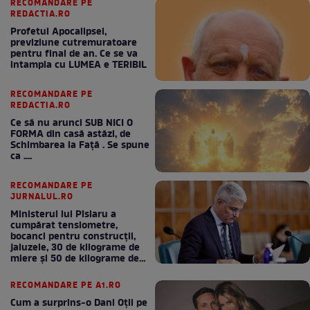
RECOMANDARE PE
REDACTIA.RO
Profetul Apocalipsei,
previziune cutremuratoare
pentru final de an. Ce se va
intampla cu LUMEA e TERIBIL
RECOMANDARE PE
REDACTIA.RO
Ce să nu arunci SUB NICI O
FORMA din casă astăzi, de
Schimbarea la Față . Se spune
ca ....
RECOMANDARE PE
JURNALUL.RO
Ministerul lui Pîslaru a
cumpărat tensiometre,
bocanci pentru construcții,
jaluzele, 30 de kilograme de
miere și 50 de kilograme de
cafea
RECOMANDARE PE A1.RO
Cum a surprins-o Dani Oțil pe